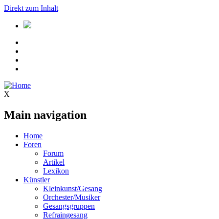
Direkt zum Inhalt
X
Main navigation
Home
Foren
Forum
Artikel
Lexikon
Künstler
Kleinkunst/Gesang
Orchester/Musiker
Gesangsgruppen
Refraingesang