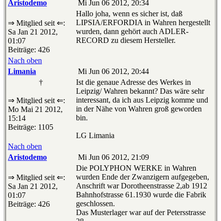
Aristodemo
Mi Jun 06 2012, 20:34
Hallo joha, wenn es sicher ist, daß
LIPSIA/ERFORDIA in Wahren hergestellt
⇒ Mitglied seit ⇐:
wurden, dann gehört auch ADLER-
Sa Jan 21 2012,
RECORD zu diesem Hersteller.
01:07
Beiträge: 426
Nach oben
Limania
Mi Jun 06 2012, 20:44
†
Ist die genaue Adresse des Werkes in
Leipzig/ Wahren bekannt? Das wäre sehr
interessant, da ich aus Leipzig komme und
⇒ Mitglied seit ⇐:
in der Nähe von Wahren groß geworden
Mo Mai 21 2012,
bin.
15:14
Beiträge: 1105
LG Limania
Nach oben
Aristodemo
Mi Jun 06 2012, 21:09
Die POLYPHON WERKE in Wahren
wurden Ende der Zwanzigern aufgegeben,
⇒ Mitglied seit ⇐:
Anschrift war Dorotheenstrasse 2,ab 1912
Sa Jan 21 2012,
Bahnhofstrasse 61.1930 wurde die Fabrik
01:07
geschlossen.
Beiträge: 426
Das Musterlager war auf der Petersstrasse