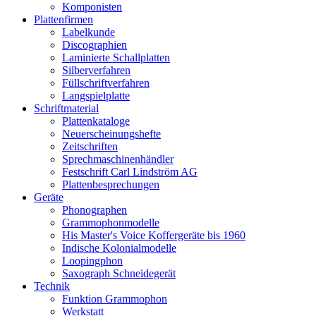
Komponisten
Plattenfirmen
Labelkunde
Discographien
Laminierte Schallplatten
Silberverfahren
Füllschriftverfahren
Langspielplatte
Schriftmaterial
Plattenkataloge
Neuerscheinungshefte
Zeitschriften
Sprechmaschinenhändler
Festschrift Carl Lindström AG
Plattenbesprechungen
Geräte
Phonographen
Grammophonmodelle
His Master's Voice Koffergeräte bis 1960
Indische Kolonialmodelle
Loopingphon
Saxograph Schneidegerät
Technik
Funktion Grammophon
Werkstatt