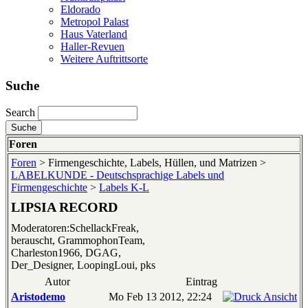
Eldorado
Metropol Palast
Haus Vaterland
Haller-Revuen
Weitere Auftrittsorte
Suche
Search
Foren
Foren
> Firmengeschichte, Labels, Hüllen, und Matrizen >
LABELKUNDE - Deutschsprachige Labels und
Firmengeschichte
>
Labels K-L
LIPSIA RECORD
Moderatoren:SchellackFreak,
berauscht, GrammophonTeam,
Charleston1966, DGAG,
Der_Designer, LoopingLoui, pks
Autor
Eintrag
Aristodemo
Mo Feb 13 2012, 22:24