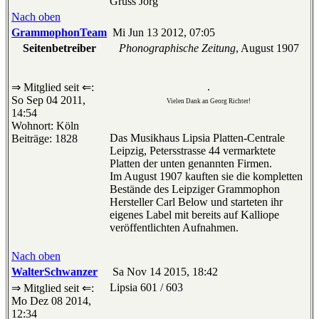
Gruss Jörg
Nach oben
GrammophonTeam
Mi Jun 13 2012, 07:05
Seitenbetreiber
Phonographische Zeitung
, August 1907
.
⇒ Mitglied seit ⇐:
So Sep 04 2011,
Vielen Dank an Georg Richter!
14:54
Wohnort: Köln
Das Musikhaus Lipsia Platten-Centrale
Beiträge: 1828
Leipzig, Petersstrasse 44 vermarktete
Platten der unten genannten Firmen.
Im August 1907 kauften sie die kompletten
Bestände des Leipziger Grammophon
Hersteller Carl Below und starteten ihr
eigenes Label mit bereits auf Kalliope
veröffentlichten Aufnahmen.
Nach oben
WalterSchwanzer
Sa Nov 14 2015, 18:42
Lipsia 601 / 603
⇒ Mitglied seit ⇐:
Mo Dez 08 2014,
12:34