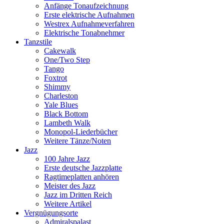
Anfänge Tonaufzeichnung
Erste elektrische Aufnahmen
Westrex Aufnahmeverfahren
Elektrische Tonabnehmer
Tanzstile
Cakewalk
One/Two Step
Tango
Foxtrot
Shimmy
Charleston
Yale Blues
Black Bottom
Lambeth Walk
Monopol-Liederbücher
Weitere Tänze/Noten
Jazz
100 Jahre Jazz
Erste deutsche Jazzplatte
Ragtimeplatten anhören
Meister des Jazz
Jazz im Dritten Reich
Weitere Artikel
Vergnügungsorte
Admiralspalast