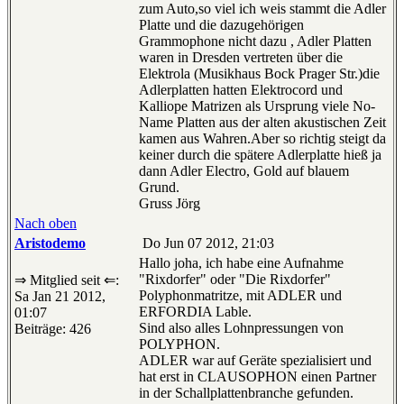
zum Auto,so viel ich weis stammt die Adler
Platte und die dazugehörigen
Grammophone nicht dazu , Adler Platten
waren in Dresden vertreten über die
Elektrola (Musikhaus Bock Prager Str.)die
Adlerplatten hatten Elektrocord und
Kalliope Matrizen als Ursprung viele No-
Name Platten aus der alten akustischen Zeit
kamen aus Wahren.Aber so richtig steigt da
keiner durch die spätere Adlerplatte hieß ja
dann Adler Electro, Gold auf blauem
Grund.
Gruss Jörg
Nach oben
Aristodemo
Do Jun 07 2012, 21:03
Hallo joha, ich habe eine Aufnahme
"Rixdorfer" oder "Die Rixdorfer"
⇒ Mitglied seit ⇐:
Polyphonmatritze, mit ADLER und
Sa Jan 21 2012,
ERFORDIA Lable.
01:07
Sind also alles Lohnpressungen von
Beiträge: 426
POLYPHON.
ADLER war auf Geräte spezialisiert und
hat erst in CLAUSOPHON einen Partner
in der Schallplattenbranche gefunden.