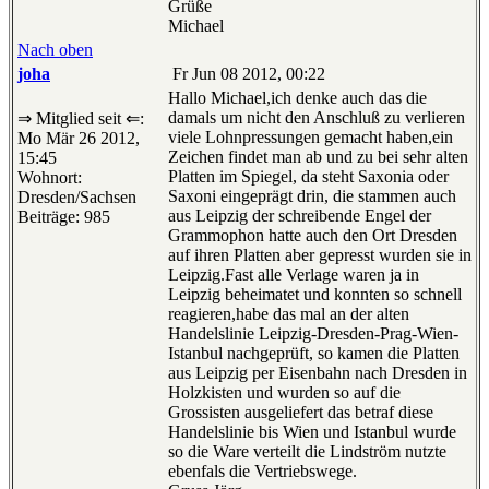
Grüße
Michael
Nach oben
joha
Fr Jun 08 2012, 00:22
Hallo Michael,ich denke auch das die
damals um nicht den Anschluß zu verlieren
⇒ Mitglied seit ⇐:
viele Lohnpressungen gemacht haben,ein
Mo Mär 26 2012,
Zeichen findet man ab und zu bei sehr alten
15:45
Platten im Spiegel, da steht Saxonia oder
Wohnort:
Saxoni eingeprägt drin, die stammen auch
Dresden/Sachsen
aus Leipzig der schreibende Engel der
Beiträge: 985
Grammophon hatte auch den Ort Dresden
auf ihren Platten aber gepresst wurden sie in
Leipzig.Fast alle Verlage waren ja in
Leipzig beheimatet und konnten so schnell
reagieren,habe das mal an der alten
Handelslinie Leipzig-Dresden-Prag-Wien-
Istanbul nachgeprüft, so kamen die Platten
aus Leipzig per Eisenbahn nach Dresden in
Holzkisten und wurden so auf die
Grossisten ausgeliefert das betraf diese
Handelslinie bis Wien und Istanbul wurde
so die Ware verteilt die Lindström nutzte
ebenfals die Vertriebswege.