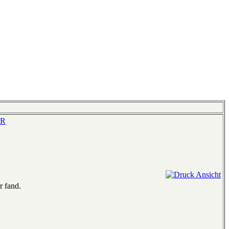
-R
r fand.