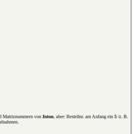
und Matriznummern von
Inton
, aber: Bestellnr. am Anfang ein
5
/z. B.
Aufnahmen.