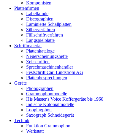
Komponisten
Plattenfirmen
Labelkunde
Discographien
Laminierte Schallplatten
Silberverfahren
Füllschriftverfahren
Langspielplatte
Schriftmaterial
Plattenkataloge
Neuerscheinungshefte
Zeitschriften
Sprechmaschinenhändler
Festschrift Carl Lindström AG
Plattenbesprechungen
Geräte
Phonographen
Grammophonmodelle
His Master's Voice Koffergeräte bis 1960
Indische Kolonialmodelle
Loopingphon
Saxograph Schneidegerät
Technik
Funktion Grammophon
Werkstatt