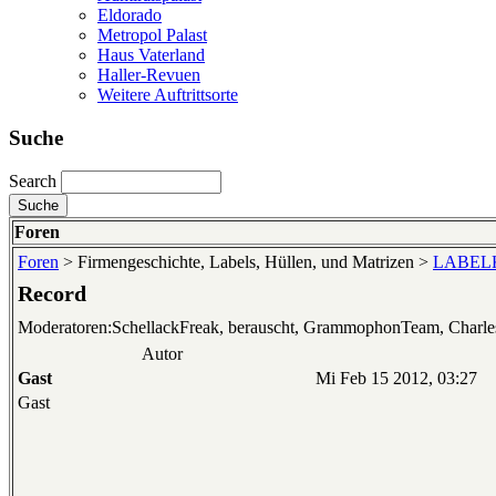
Eldorado
Metropol Palast
Haus Vaterland
Haller-Revuen
Weitere Auftrittsorte
Suche
Search
Foren
Foren
> Firmengeschichte, Labels, Hüllen, und Matrizen >
LABELKU
Record
Moderatoren:SchellackFreak, berauscht, GrammophonTeam, Charl
Autor
Gast
Mi Feb 15 2012, 03:27
Gast