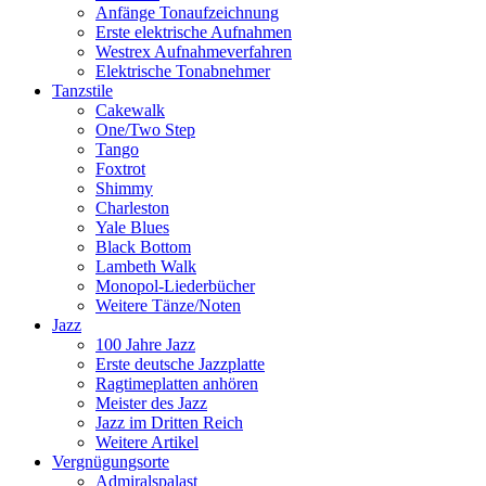
Anfänge Tonaufzeichnung
Erste elektrische Aufnahmen
Westrex Aufnahmeverfahren
Elektrische Tonabnehmer
Tanzstile
Cakewalk
One/Two Step
Tango
Foxtrot
Shimmy
Charleston
Yale Blues
Black Bottom
Lambeth Walk
Monopol-Liederbücher
Weitere Tänze/Noten
Jazz
100 Jahre Jazz
Erste deutsche Jazzplatte
Ragtimeplatten anhören
Meister des Jazz
Jazz im Dritten Reich
Weitere Artikel
Vergnügungsorte
Admiralspalast