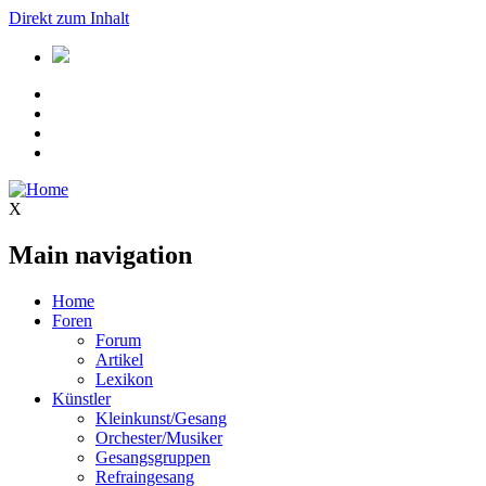
Direkt zum Inhalt
X
Main navigation
Home
Foren
Forum
Artikel
Lexikon
Künstler
Kleinkunst/Gesang
Orchester/Musiker
Gesangsgruppen
Refraingesang