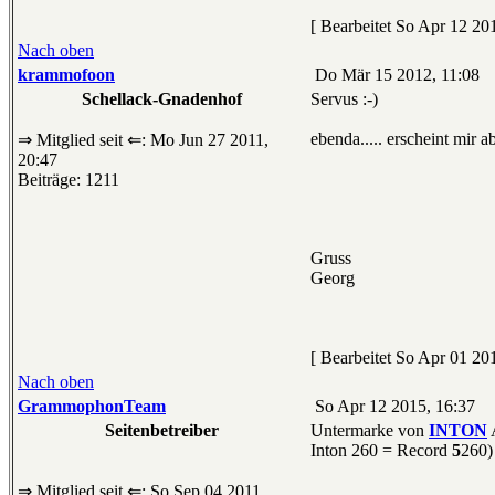
[ Bearbeitet So Apr 12 201
Nach oben
krammofoon
Do Mär 15 2012, 11:08
Schellack-Gnadenhof
Servus :-)
ebenda..... erscheint mir a
⇒ Mitglied seit ⇐: Mo Jun 27 2011,
20:47
Beiträge: 1211
Gruss
Georg
[ Bearbeitet So Apr 01 201
Nach oben
GrammophonTeam
So Apr 12 2015, 16:37
Seitenbetreiber
Untermarke von
INTON
A
Inton 260 = Record
5
260)
⇒ Mitglied seit ⇐: So Sep 04 2011,