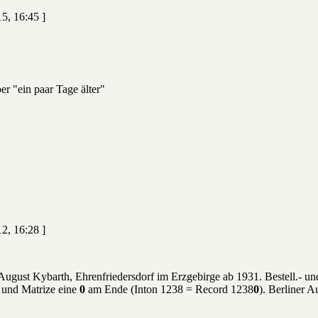
5, 16:45 ]
ber "ein paar Tage älter"
2, 16:28 ]
ugust Kybarth, Ehrenfriedersdorf im Erzgebirge ab 1931. Bestell.- 
 und Matrize eine
0
am Ende (Inton 1238 = Record 1238
0
). Berliner 