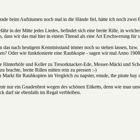
gerade beim Aufräumen noch mal in die Hände fiel, hätte ich noch zwei 
efähr in der Mitte jedes Liedes, befindet sich eine breite Rille, in welche
, dass wir das mal hier in einem Thread als eine Art Erschwerung für s
 das nach heutigem Kenntnisstand immer noch so stehen lassen, bzw. 
llen? Oder wie funktionierte eine Raubkopie - sagen wir mal Anno 1908..
re Hinterhöfe und Keller zu Tresorknacker-Ede, Messer-Mäcki und Sche
zu brachte, breite Rillen mitten rein zu pressen :-)
n Markt für Raubkopien im Vergleich zu napster, emule, the pirate bay
ei mir nur ein Gnadenbrot wegen des schönen Etiketts, denn wie man uns
ück darf sie ebenfalls im Regal verbleiben.