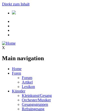
Direkt zum Inhalt
X
Main navigation
Home
Foren
Forum
Artikel
Lexikon
Künstler
Kleinkunst/Gesang
Orchester/Musiker
Gesangsgruppen
Refraingesang