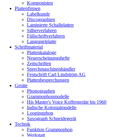
Komponisten
Plattenfirmen
Labelkunde
Discographien
Laminierte Schallplatten
Silberverfahren
Füllschriftverfahren
Langspielplatte
Schriftmaterial
Plattenkataloge
Neuerscheinungshefte
Zeitschriften
Sprechmaschinenhändler
Festschrift Carl Lindström AG
Plattenbesprechungen
Geräte
Phonographen
Grammophonmodelle
His Master's Voice Koffergeräte bis 1960
Indische Kolonialmodelle
Loopingphon
Saxograph Schneidegerät
Technik
Funktion Grammophon
Werkstatt