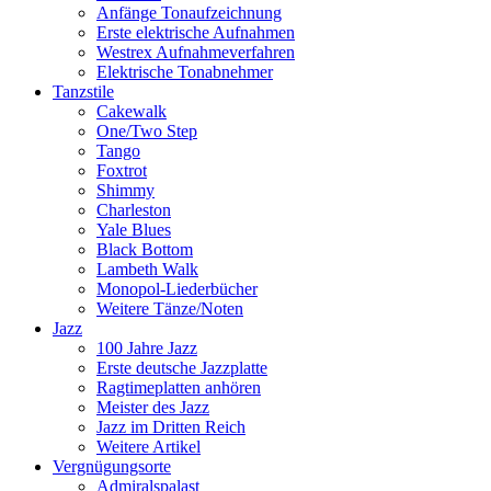
Anfänge Tonaufzeichnung
Erste elektrische Aufnahmen
Westrex Aufnahmeverfahren
Elektrische Tonabnehmer
Tanzstile
Cakewalk
One/Two Step
Tango
Foxtrot
Shimmy
Charleston
Yale Blues
Black Bottom
Lambeth Walk
Monopol-Liederbücher
Weitere Tänze/Noten
Jazz
100 Jahre Jazz
Erste deutsche Jazzplatte
Ragtimeplatten anhören
Meister des Jazz
Jazz im Dritten Reich
Weitere Artikel
Vergnügungsorte
Admiralspalast