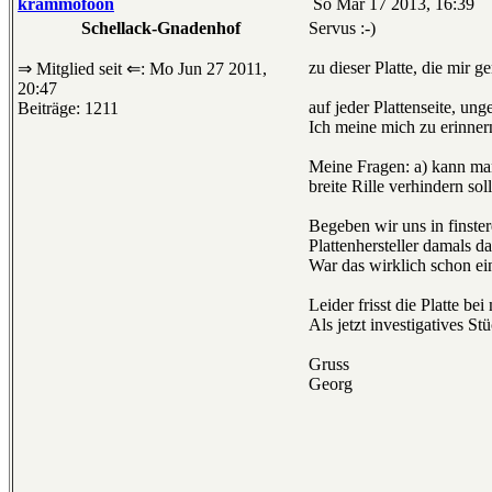
krammofoon
So Mär 17 2013, 16:39
Schellack-Gnadenhof
Servus :-)
zu dieser Platte, die mir 
⇒ Mitglied seit ⇐: Mo Jun 27 2011,
20:47
auf jeder Plattenseite, ung
Beiträge: 1211
Ich meine mich zu erinnern
Meine Fragen: a) kann man
breite Rille verhindern so
Begeben wir uns in finste
Plattenhersteller damals da
War das wirklich schon ei
Leider frisst die Platte b
Als jetzt investigatives St
Gruss
Georg