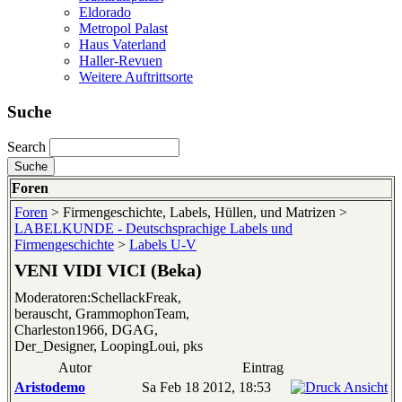
Eldorado
Metropol Palast
Haus Vaterland
Haller-Revuen
Weitere Auftrittsorte
Suche
Search
Foren
Foren
> Firmengeschichte, Labels, Hüllen, und Matrizen >
LABELKUNDE - Deutschsprachige Labels und
Firmengeschichte
>
Labels U-V
VENI VIDI VICI (Beka)
Moderatoren:SchellackFreak,
berauscht, GrammophonTeam,
Charleston1966, DGAG,
Der_Designer, LoopingLoui, pks
Autor
Eintrag
Aristodemo
Sa Feb 18 2012, 18:53