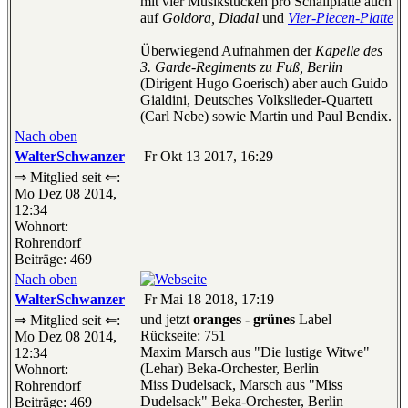
mit vier Musikstücken pro Schallplatte auch
auf
Goldora, Diadal
und
Vier-Piecen-Platte
Überwiegend Aufnahmen der
Kapelle des
3. Garde-Regiments zu Fuß, Berlin
(Dirigent Hugo Goerisch) aber auch Guido
Gialdini, Deutsches Volkslieder-Quartett
(Carl Nebe) sowie Martin und Paul Bendix.
Nach oben
WalterSchwanzer
Fr Okt 13 2017, 16:29
⇒ Mitglied seit ⇐:
Mo Dez 08 2014,
12:34
Wohnort:
Rohrendorf
Beiträge: 469
Nach oben
WalterSchwanzer
Fr Mai 18 2018, 17:19
und jetzt
oranges - grünes
Label
⇒ Mitglied seit ⇐:
Rückseite: 751
Mo Dez 08 2014,
Maxim Marsch aus "Die lustige Witwe"
12:34
(Lehar) Beka-Orchester, Berlin
Wohnort:
Miss Dudelsack, Marsch aus "Miss
Rohrendorf
Dudelsack" Beka-Orchester, Berlin
Beiträge: 469