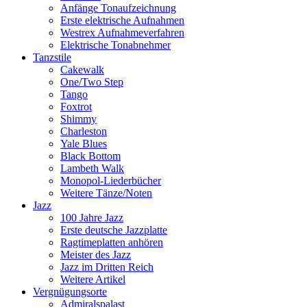
Anfänge Tonaufzeichnung
Erste elektrische Aufnahmen
Westrex Aufnahmeverfahren
Elektrische Tonabnehmer
Tanzstile
Cakewalk
One/Two Step
Tango
Foxtrot
Shimmy
Charleston
Yale Blues
Black Bottom
Lambeth Walk
Monopol-Liederbücher
Weitere Tänze/Noten
Jazz
100 Jahre Jazz
Erste deutsche Jazzplatte
Ragtimeplatten anhören
Meister des Jazz
Jazz im Dritten Reich
Weitere Artikel
Vergnügungsorte
Admiralspalast