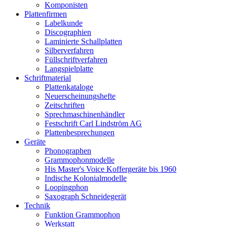
Komponisten
Plattenfirmen
Labelkunde
Discographien
Laminierte Schallplatten
Silberverfahren
Füllschriftverfahren
Langspielplatte
Schriftmaterial
Plattenkataloge
Neuerscheinungshefte
Zeitschriften
Sprechmaschinenhändler
Festschrift Carl Lindström AG
Plattenbesprechungen
Geräte
Phonographen
Grammophonmodelle
His Master's Voice Koffergeräte bis 1960
Indische Kolonialmodelle
Loopingphon
Saxograph Schneidegerät
Technik
Funktion Grammophon
Werkstatt