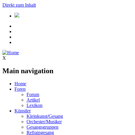
Direkt zum Inhalt
X
Main navigation
Home
Foren
Forum
Artikel
Lexikon
Künstler
Kleinkunst/Gesang
Orchester/Musiker
Gesangsgruppen
Refraingesang