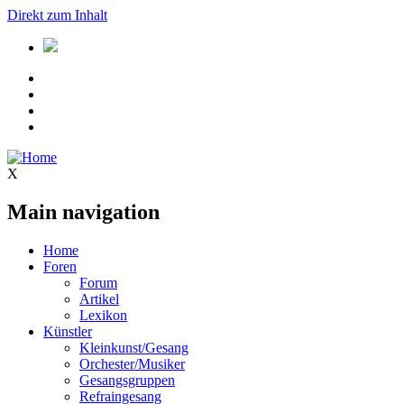
Direkt zum Inhalt
X
Main navigation
Home
Foren
Forum
Artikel
Lexikon
Künstler
Kleinkunst/Gesang
Orchester/Musiker
Gesangsgruppen
Refraingesang