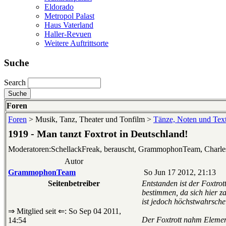
Eldorado
Metropol Palast
Haus Vaterland
Haller-Revuen
Weitere Auftrittsorte
Suche
Search
Foren
Foren
> Musik, Tanz, Theater und Tonfilm >
Tänze, Noten und Text
1919 - Man tanzt Foxtrot in Deutschland!
Moderatoren:SchellackFreak, berauscht, GrammophonTeam, Charl
Autor
GrammophonTeam
So Jun 17 2012, 21:13
Seitenbetreiber
Entstanden ist der Foxtro
bestimmen, da sich hier z
ist jedoch höchstwahrschei
⇒ Mitglied seit ⇐: So Sep 04 2011,
Der Foxtrott nahm Element
14:54