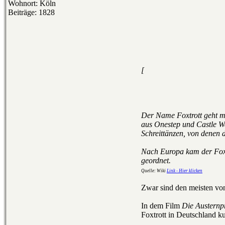
Wohnort: Köln
Beiträge: 1828
[
Der Name Foxtrott geht mö
aus Onestep und Castle Wa
Schreittänzen, von denen d
Nach Europa kam der Foxtr
geordnet.
Quelle: Wiki
Link - Hier klicken
Zwar sind den meisten von 
In dem Film
Die Austernp
Foxtrott in Deutschland k