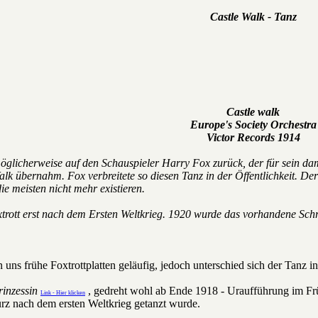
Castle Walk - Tanz
Castle walk
Europe's Society Orchestra
Victor Records 1914
glicherweise auf den Schauspieler Harry Fox zurück, der für sein dam
lk übernahm. Fox verbreitete so diesen Tanz in der Öffentlichkeit. D
ie meisten nicht mehr existieren.
ott erst nach dem Ersten Weltkrieg. 1920 wurde das vorhandene Schri
uns frühe Foxtrottplatten geläufig, jedoch unterschied sich der Tanz in
rinzessin
, gedreht wohl ab Ende 1918 - Uraufführung im Früh
Link - Hier klicken
urz nach dem ersten Weltkrieg getanzt wurde.