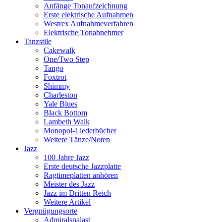
Anfänge Tonaufzeichnung
Erste elektrische Aufnahmen
Westrex Aufnahmeverfahren
Elektrische Tonabnehmer
Tanzstile
Cakewalk
One/Two Step
Tango
Foxtrot
Shimmy
Charleston
Yale Blues
Black Bottom
Lambeth Walk
Monopol-Liederbücher
Weitere Tänze/Noten
Jazz
100 Jahre Jazz
Erste deutsche Jazzplatte
Ragtimeplatten anhören
Meister des Jazz
Jazz im Dritten Reich
Weitere Artikel
Vergnügungsorte
Admiralspalast