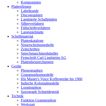
Komponisten
Plattenfirmen
Labelkunde
Discographien
Laminierte Schallplatten
Silberverfahren
Füllschriftverfahren
Langspielplatte
Schriftmaterial
Plattenkataloge
Neuerscheinungshefte
Zeitschriften
Sprechmaschinenhändler
Festschrift Carl Lindström AG
Plattenbesprechungen
Geräte
Phonographen
Grammophonmodelle
His Master's Voice Koffergeräte bis 1960
Indische Kolonialmodelle
Loopingphon
Saxograph Schneidegerät
Technik
Funktion Grammophon
Werkstatt