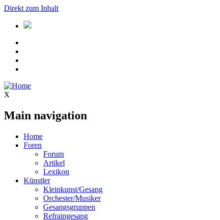
Direkt zum Inhalt
X
Main navigation
Home
Foren
Forum
Artikel
Lexikon
Künstler
Kleinkunst/Gesang
Orchester/Musiker
Gesangsgruppen
Refraingesang