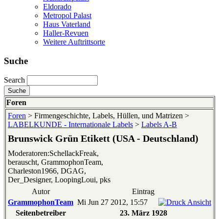
Eldorado
Metropol Palast
Haus Vaterland
Haller-Revuen
Weitere Auftrittsorte
Suche
Search
Foren
Foren
> Firmengeschichte, Labels, Hüllen, und Matrizen >
LABELKUNDE - Internationale Labels
>
Labels A-B
Brunswick Grün Etikett (USA - Deutschland)
Moderatoren:SchellackFreak,
berauscht, GrammophonTeam,
Charleston1966, DGAG,
Der_Designer, LoopingLoui, pks
Autor
Eintrag
GrammophonTeam
Mi Jun 27 2012, 15:57
Seitenbetreiber
23. März 1928