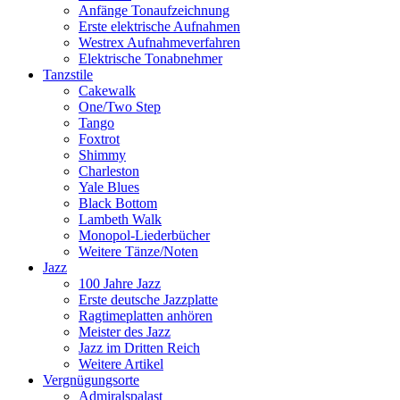
Anfänge Tonaufzeichnung
Erste elektrische Aufnahmen
Westrex Aufnahmeverfahren
Elektrische Tonabnehmer
Tanzstile
Cakewalk
One/Two Step
Tango
Foxtrot
Shimmy
Charleston
Yale Blues
Black Bottom
Lambeth Walk
Monopol-Liederbücher
Weitere Tänze/Noten
Jazz
100 Jahre Jazz
Erste deutsche Jazzplatte
Ragtimeplatten anhören
Meister des Jazz
Jazz im Dritten Reich
Weitere Artikel
Vergnügungsorte
Admiralspalast