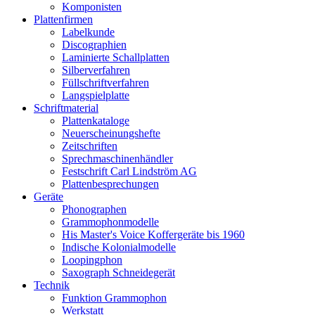
Komponisten
Plattenfirmen
Labelkunde
Discographien
Laminierte Schallplatten
Silberverfahren
Füllschriftverfahren
Langspielplatte
Schriftmaterial
Plattenkataloge
Neuerscheinungshefte
Zeitschriften
Sprechmaschinenhändler
Festschrift Carl Lindström AG
Plattenbesprechungen
Geräte
Phonographen
Grammophonmodelle
His Master's Voice Koffergeräte bis 1960
Indische Kolonialmodelle
Loopingphon
Saxograph Schneidegerät
Technik
Funktion Grammophon
Werkstatt