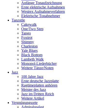
Anfänge Tonaufzeichnung
Erste elektrische Aufnahmen
Westrex Aufnahmeverfahren
Elektrische Tonabnehmer
Tanzstile
Cakewalk
One/Two Step
Tango
Foxtrot
Shimmy
Charleston
Yale Blues
Black Bottom
Lambeth Walk
Monopol-Liederbücher
Weitere Tänze/Noten
Jazz
100 Jahre Jazz
Erste deutsche Jazzplatte
Ragtimeplatten anhören
Meister des Jazz
Jazz im Dritten Reich
Weitere Artikel
Vergnügungsorte
Admiralspalast