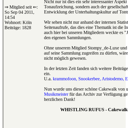
Nicht nur ist dies ein sehr interessanter Aspek
Tonaufzeichung, sondern auch der gesellschaft
⇒ Mitglied seit ⇐:
Entwicklung der Unterhaltungskultur auf Tont
So Sep 04 2011,
14:54
Wir sehen nicht nur anhand der internen Statis
Wohnort: Köln
Seitenaufrufe, das dies eine Thematik ist die Int
Beiträge: 1828
auch hier bei unseren Mitgliedern weckte es "J
den eigenen Sammlungen.
Ohne unserem Mitglied Stompy_de-Luxe und s
auf seine Sammlung zugreifen zu dürfen, wäre
nicht möglich gewesen.
In der letzten Zeit fanden sich weitere Beiträg
ein.
U.a.
krammofoon, Snookerbee, Aristodemo, Ex
Nun wurde uns dieser schöne Cakewalk von u
Musikmeister
für das Archiv zur Verfügung ges
herzlichen Dank!
WHISTLING RUFUS - Cakewalk c