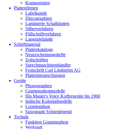
Komponisten
Plattenfirmen
Labelkunde
Discographien
Laminierte Schallplatten
Silberverfahren
Füllschriftverfahren
Langspielplatte
Schriftmaterial
Plattenkataloge
Neuerscheinungshefte
Zeitschriften
Sprechmaschinenhändler
Festschrift Carl Lindström AG
Plattenbesprechungen
Geräte
Phonographen
Grammophonmodelle
His Master's Voice Koffergeräte bis 1960
Indische Kolonialmodelle
Loopingphon
Saxograph Schneidegerät
Technik
Funktion Grammophon
Werkstatt