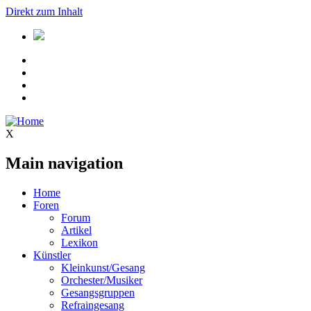
Direkt zum Inhalt
X
Main navigation
Home
Foren
Forum
Artikel
Lexikon
Künstler
Kleinkunst/Gesang
Orchester/Musiker
Gesangsgruppen
Refraingesang