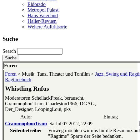
Eldorado
Metropol Palast
Haus Vaterland
Haller-Revuen
Weitere Auftrittsorte
Suche
Search
Foren
Foren
> Musik, Tanz, Theater und Tonfilm >
Jazz, Swing und Ragt
Ragtimebuch
Whistling Rufus
Moderatoren:SchellackFreak, berauscht,
GrammophonTeam, Charleston1966, DGAG,
Der_Designer, LoopingLoui, pks
Autor
Eintrag
GrammophonTeam
Sa Jul 07 2012, 22:09
Seitenbetreiber
Vorweg möchten wir uns für die Resonanz auf
"Ragtime" Sparte der Seite bedanken.