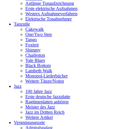
Anfänge Tonaufzeichnung
Erste elektrische Aufnahmen
Westrex Aufnahmeverfahren
Elektrische Tonabnehmer
Tanzstile
Cakewalk
One/Two Step
Tango
Foxtrot
Shimmy
Charleston
Yale Blues
Black Bottom
Lambeth Walk
Monopol-Liederbücher
Weitere Tänze/Noten
Jazz
100 Jahre Jazz
Erste deutsche Jazzplatte
Ragtimeplatten anhören
Meister des Jazz
Jazz im Dritten Reich
Weitere Artikel
Vergnügungsorte
Admiralspalast