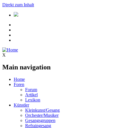
Direkt zum Inhalt
X
Main navigation
Home
Foren
Forum
Artikel
Lexikon
Künstler
Kleinkunst/Gesang
Orchester/Musiker
Gesangsgruppen
Refraingesang