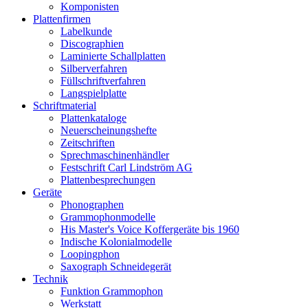
Komponisten
Plattenfirmen
Labelkunde
Discographien
Laminierte Schallplatten
Silberverfahren
Füllschriftverfahren
Langspielplatte
Schriftmaterial
Plattenkataloge
Neuerscheinungshefte
Zeitschriften
Sprechmaschinenhändler
Festschrift Carl Lindström AG
Plattenbesprechungen
Geräte
Phonographen
Grammophonmodelle
His Master's Voice Koffergeräte bis 1960
Indische Kolonialmodelle
Loopingphon
Saxograph Schneidegerät
Technik
Funktion Grammophon
Werkstatt