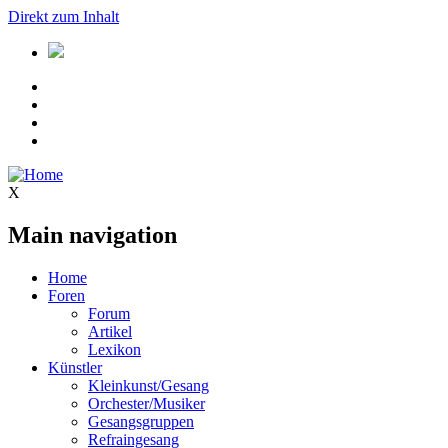
Direkt zum Inhalt
X
Main navigation
Home
Foren
Forum
Artikel
Lexikon
Künstler
Kleinkunst/Gesang
Orchester/Musiker
Gesangsgruppen
Refraingesang