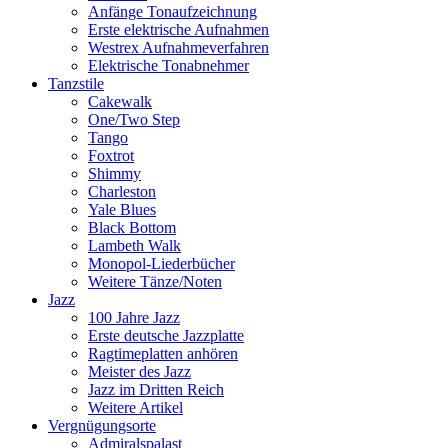
Anfänge Tonaufzeichnung
Erste elektrische Aufnahmen
Westrex Aufnahmeverfahren
Elektrische Tonabnehmer
Tanzstile
Cakewalk
One/Two Step
Tango
Foxtrot
Shimmy
Charleston
Yale Blues
Black Bottom
Lambeth Walk
Monopol-Liederbücher
Weitere Tänze/Noten
Jazz
100 Jahre Jazz
Erste deutsche Jazzplatte
Ragtimeplatten anhören
Meister des Jazz
Jazz im Dritten Reich
Weitere Artikel
Vergnügungsorte
Admiralspalast