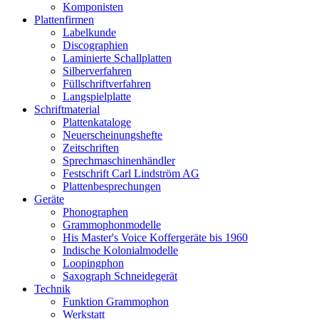
Komponisten
Plattenfirmen
Labelkunde
Discographien
Laminierte Schallplatten
Silberverfahren
Füllschriftverfahren
Langspielplatte
Schriftmaterial
Plattenkataloge
Neuerscheinungshefte
Zeitschriften
Sprechmaschinenhändler
Festschrift Carl Lindström AG
Plattenbesprechungen
Geräte
Phonographen
Grammophonmodelle
His Master's Voice Koffergeräte bis 1960
Indische Kolonialmodelle
Loopingphon
Saxograph Schneidegerät
Technik
Funktion Grammophon
Werkstatt