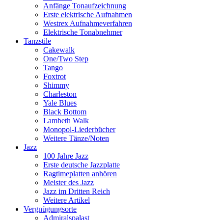
Anfänge Tonaufzeichnung
Erste elektrische Aufnahmen
Westrex Aufnahmeverfahren
Elektrische Tonabnehmer
Tanzstile
Cakewalk
One/Two Step
Tango
Foxtrot
Shimmy
Charleston
Yale Blues
Black Bottom
Lambeth Walk
Monopol-Liederbücher
Weitere Tänze/Noten
Jazz
100 Jahre Jazz
Erste deutsche Jazzplatte
Ragtimeplatten anhören
Meister des Jazz
Jazz im Dritten Reich
Weitere Artikel
Vergnügungsorte
Admiralspalast