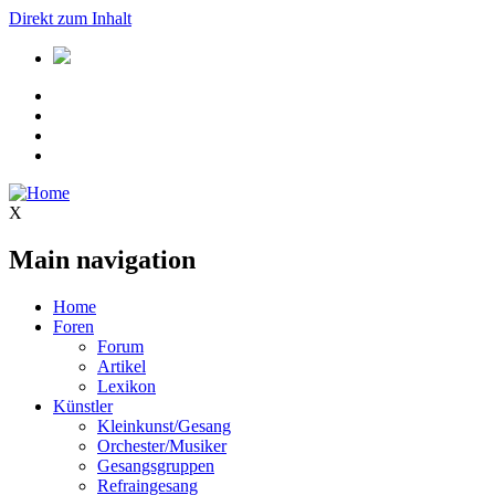
Direkt zum Inhalt
X
Main navigation
Home
Foren
Forum
Artikel
Lexikon
Künstler
Kleinkunst/Gesang
Orchester/Musiker
Gesangsgruppen
Refraingesang