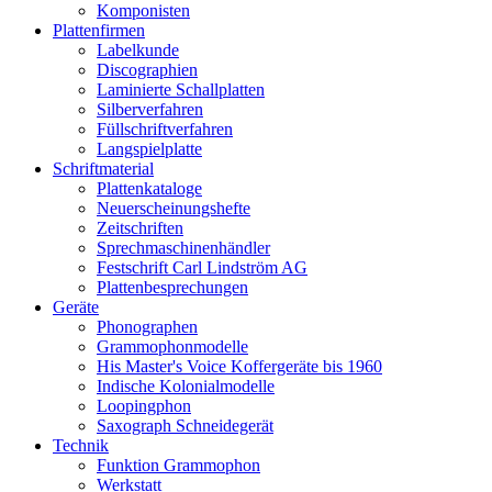
Komponisten
Plattenfirmen
Labelkunde
Discographien
Laminierte Schallplatten
Silberverfahren
Füllschriftverfahren
Langspielplatte
Schriftmaterial
Plattenkataloge
Neuerscheinungshefte
Zeitschriften
Sprechmaschinenhändler
Festschrift Carl Lindström AG
Plattenbesprechungen
Geräte
Phonographen
Grammophonmodelle
His Master's Voice Koffergeräte bis 1960
Indische Kolonialmodelle
Loopingphon
Saxograph Schneidegerät
Technik
Funktion Grammophon
Werkstatt