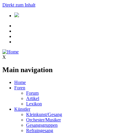
Direkt zum Inhalt
X
Main navigation
Home
Foren
Forum
Artikel
Lexikon
Künstler
Kleinkunst/Gesang
Orchester/Musiker
Gesangsgruppen
Refraingesang