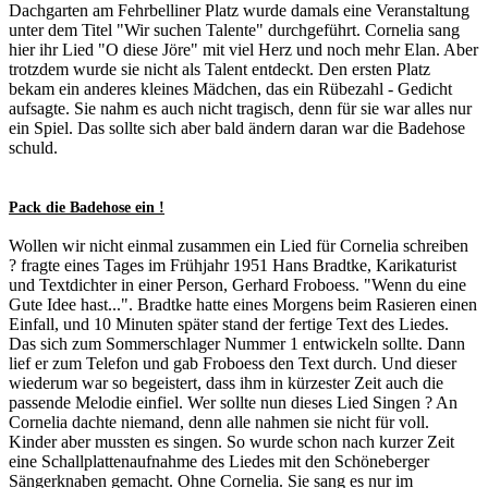
Dachgarten am Fehrbelliner Platz wurde damals eine Veranstaltung
unter dem Titel "Wir suchen Talente" durchgeführt. Cornelia sang
hier ihr Lied "O diese Jöre" mit viel Herz und noch mehr Elan. Aber
trotzdem wurde sie nicht als Talent entdeckt. Den ersten Platz
bekam ein anderes kleines Mädchen, das ein Rübezahl - Gedicht
aufsagte. Sie nahm es auch nicht tragisch, denn für sie war alles nur
ein Spiel. Das sollte sich aber bald ändern daran war die Badehose
schuld.
Pack die Badehose ein !
Wollen wir nicht einmal zusammen ein Lied für Cornelia schreiben
? fragte eines Tages im Frühjahr 1951 Hans Bradtke, Karikaturist
und Textdichter in einer Person, Gerhard Froboess. "Wenn du eine
Gute Idee hast...". Bradtke hatte eines Morgens beim Rasieren einen
Einfall, und 10 Minuten später stand der fertige Text des Liedes.
Das sich zum Sommerschlager Nummer 1 entwickeln sollte. Dann
lief er zum Telefon und gab Froboess den Text durch. Und dieser
wiederum war so begeistert, dass ihm in kürzester Zeit auch die
passende Melodie einfiel. Wer sollte nun dieses Lied Singen ? An
Cornelia dachte niemand, denn alle nahmen sie nicht für voll.
Kinder aber mussten es singen. So wurde schon nach kurzer Zeit
eine Schallplattenaufnahme des Liedes mit den Schöneberger
Sängerknaben gemacht. Ohne Cornelia. Sie sang es nur im