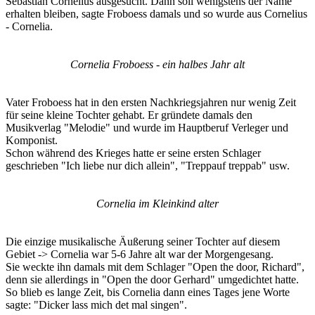
Sebastian Cornelius ausgesucht. Dann soll wenigstens der Name
erhalten bleiben, sagte Froboess damals und so wurde aus Cornelius
- Cornelia.
Cornelia Froboess - ein halbes Jahr alt
Vater Froboess hat in den ersten Nachkriegsjahren nur wenig Zeit
für seine kleine Tochter gehabt. Er gründete damals den
Musikverlag "Melodie" und wurde im Hauptberuf Verleger und
Komponist.
Schon während des Krieges hatte er seine ersten Schlager
geschrieben "Ich liebe nur dich allein", "Treppauf treppab" usw.
Cornelia im Kleinkind alter
Die einzige musikalische Äußerung seiner Tochter auf diesem
Gebiet -> Cornelia war 5-6 Jahre alt war der Morgengesang.
Sie weckte ihn damals mit dem Schlager "Open the door, Richard",
denn sie allerdings in "Open the door Gerhard" umgedichtet hatte.
So blieb es lange Zeit, bis Cornelia dann eines Tages jene Worte
sagte: "Dicker lass mich det mal singen".