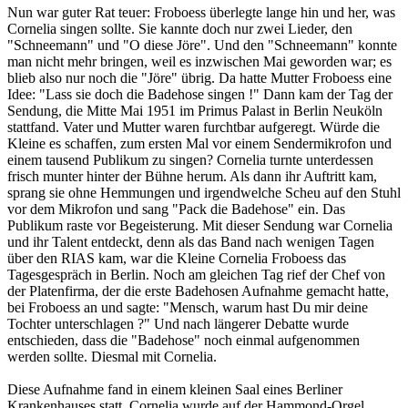
Nun war guter Rat teuer: Froboess überlegte lange hin und her, was
Cornelia singen sollte. Sie kannte doch nur zwei Lieder, den
"Schneemann" und "O diese Jöre". Und den "Schneemann" konnte
man nicht mehr bringen, weil es inzwischen Mai geworden war; es
blieb also nur noch die "Jöre" übrig. Da hatte Mutter Froboess eine
Idee: "Lass sie doch die Badehose singen !" Dann kam der Tag der
Sendung, die Mitte Mai 1951 im Primus Palast in Berlin Neuköln
stattfand. Vater und Mutter waren furchtbar aufgeregt. Würde die
Kleine es schaffen, zum ersten Mal vor einem Sendermikrofon und
einem tausend Publikum zu singen? Cornelia turnte unterdessen
frisch munter hinter der Bühne herum. Als dann ihr Auftritt kam,
sprang sie ohne Hemmungen und irgendwelche Scheu auf den Stuhl
vor dem Mikrofon und sang "Pack die Badehose" ein. Das
Publikum raste vor Begeisterung. Mit dieser Sendung war Cornelia
und ihr Talent entdeckt, denn als das Band nach wenigen Tagen
über den RIAS kam, war die Kleine Cornelia Froboess das
Tagesgespräch in Berlin. Noch am gleichen Tag rief der Chef von
der Platenfirma, der die erste Badehosen Aufnahme gemacht hatte,
bei Froboess an und sagte: "Mensch, warum hast Du mir deine
Tochter unterschlagen ?" Und nach längerer Debatte wurde
entschieden, dass die "Badehose" noch einmal aufgenommen
werden sollte. Diesmal mit Cornelia.
Diese Aufnahme fand in einem kleinen Saal eines Berliner
Krankenhauses statt. Cornelia wurde auf der Hammond-Orgel