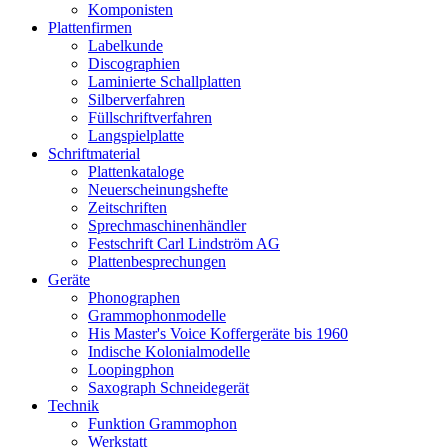
Komponisten
Plattenfirmen
Labelkunde
Discographien
Laminierte Schallplatten
Silberverfahren
Füllschriftverfahren
Langspielplatte
Schriftmaterial
Plattenkataloge
Neuerscheinungshefte
Zeitschriften
Sprechmaschinenhändler
Festschrift Carl Lindström AG
Plattenbesprechungen
Geräte
Phonographen
Grammophonmodelle
His Master's Voice Koffergeräte bis 1960
Indische Kolonialmodelle
Loopingphon
Saxograph Schneidegerät
Technik
Funktion Grammophon
Werkstatt