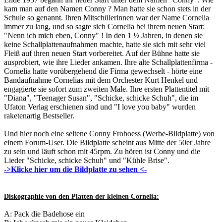
kam man auf den Namen Conny ? Man hatte sie schon stets in der
Schule so genannt. Ihren Mitschülerinnen war der Name Cornelia
immer zu lang, und so sagte sich Cornelia bei ihrem neuen Start:
"Nenn ich mich eben, Conny" ! In den 1 ½ Jahren, in denen sie
keine Schallplattenaufnahmen machte, hatte sie sich mit sehr viel
Fleiß auf ihren neuen Start vorbereitet. Auf der Bühne hatte sie
ausprobiert, wie ihre Lieder ankamen. Ihre alte Schallplattenfirma -
Cornelia hatte vorübergehend die Firma gewechselt - hörte eine
Bandaufnahme Cornelias mit dem Orchester Kurt Henkel und
engagierte sie sofort zum zweiten Male. Ihre ersten Plattentitel mit
"Diana", "Teenager Susan", "Schicke, schicke Schuh", die im
Ufaton Verlag erschienen sind und "I love you baby" wurden
raketenartig Bestseller.
Und hier noch eine seltene Conny Froboess (Werbe-Bildplatte) von
einem Forum-User. Die Bildplatte scheint aus Mitte der 50er Jahre
zu sein und läuft schon mit 45rpm. Zu hören ist Conny und die
Lieder "Schicke, schicke Schuh" und "Kühle Brise".
->Klicke hier um die Bildplatte zu sehen <-
Diskographie von den Platten der kleinen Cornelia:
A: Pack die Badehose ein