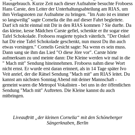
Hausgebrauch. Kurze Zeit nach dieser Aufnahme besuchte Froboess
Hans Carste, den Leiter der Unterhaltungsabteilung am RIAS, um
ihm Verlagsnoten zur Aufnahme zu bringen. "Im Auto ist es immer
so langweilig" sagte Cornelia die ihn auf dieser Fahrt begleitete.
Darf ich nicht einmal mit Dir in den RIAS kommen ? Sie durfte. Da
das kleine, kesse Mädchen Carste gefiel, schenkte er ihr sogar eine
Tafel Schokolade. Froboess reagierte typisch väterlich. "Der Onkel
hat Dir eine Tafel Schokolade geschenkt, nun musst Du ihn auch
etwas vorsingen." Cornelis Gesicht sagte: Na wenn es sein muss.
Dann sang sie ihm das Lied "O diese Jöre vor". Carste hörte
aufmerksam zu und meinte dann: Die Kleine werden wir mal in die
" Mach mit" Sendung hineinnehmen. Froboess nahm diese Wort
nicht ernst. Er wurde erst daran erinnert, als in 14 Tage später Ivo
Veit anrief, der die Rätsel Sendung "Mach mit" am RIAS leitet. Du
kannst am nächsten Sonntag Abend mit deiner Mannschaft -
gemeint waren die Metropol Vokalisten - bei uns in der öffentlichen
Sendung "Mach mit" Auftreten. Die Kleine kannst du auch
mitbringen.
Liveauftritt „der kleinen Cornelia“ mit den Schöneberger
Sängerknaben, Berlin