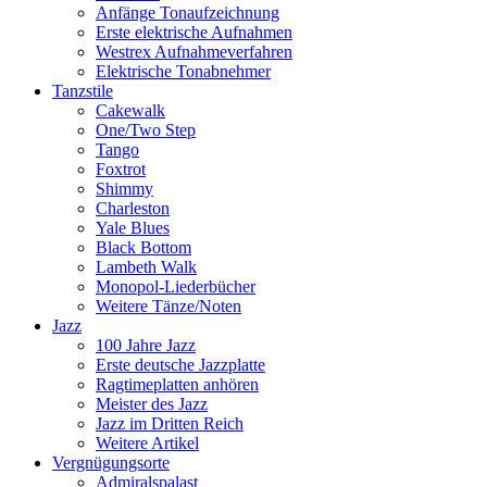
Anfänge Tonaufzeichnung
Erste elektrische Aufnahmen
Westrex Aufnahmeverfahren
Elektrische Tonabnehmer
Tanzstile
Cakewalk
One/Two Step
Tango
Foxtrot
Shimmy
Charleston
Yale Blues
Black Bottom
Lambeth Walk
Monopol-Liederbücher
Weitere Tänze/Noten
Jazz
100 Jahre Jazz
Erste deutsche Jazzplatte
Ragtimeplatten anhören
Meister des Jazz
Jazz im Dritten Reich
Weitere Artikel
Vergnügungsorte
Admiralspalast