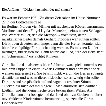
Die Anfänge - "Dicker, lass mich det mal singen"
Es war im Februar 1951. Zu dieser Zeit saßen im Hause Nummer
27 in der Gottschalkstraße
im Berliner Norden vier Männer mit rauchenden Köpfen zusammen.
Vor ihnen auf dem Flügel lag das Manuskript eines neuen Schlagers
von Werner Müller, den die Metropol - Vokalisten, deren
musikalischer Leiter damals Gerhard Froboess war, singen sollten.
Die Proben dauerten sehr lange, denn die vier Herren konnten sich
über die endgültige Form nicht einig werden. Es müssten Kinder
mitsingen, überlegten sie. Dann würde das Lied, "An der Ecke steht
ein Schneemann" erst richtig Klingen.
Cornelia, die damals etwas über 7 Jahre alt war, spielte unterdessen
mit ihren Puppen in einer Ecke des Zimmers und hörte mehr oder
weniger interessiert zu. Sie begriff nicht, warum die Herren so lange
debattierten und was an diesem Liedchen so schwierig sein sollte.
Darum stand sie plötzlich auf und sagte mit resoluter Stimme
"Dicker lass mich det mal singen" ! Man amüsierte sich darüber
köstlich, und die kleine freche Göre bekam ihren Willen. Als
Cornelia dann aber loslegte und das Lied ohne zu Stocken mit ihrer
unverbildeten Kinderstimme heruntersang, spitzen alle Ohren.
Donnerwetter !