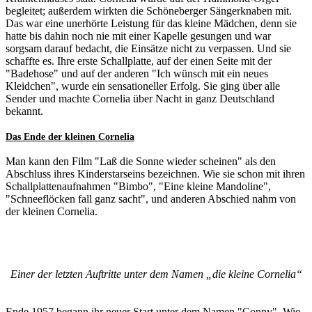
begleitet; außerdem wirkten die Schöneberger Sängerknaben mit.
Das war eine unerhörte Leistung für das kleine Mädchen, denn sie
hatte bis dahin noch nie mit einer Kapelle gesungen und war
sorgsam darauf bedacht, die Einsätze nicht zu verpassen. Und sie
schaffte es. Ihre erste Schallplatte, auf der einen Seite mit der
"Badehose" und auf der anderen "Ich wünsch mit ein neues
Kleidchen", wurde ein sensationeller Erfolg. Sie ging über alle
Sender und machte Cornelia über Nacht in ganz Deutschland
bekannt.
Das Ende der kleinen Cornelia
Man kann den Film "Laß die Sonne wieder scheinen" als den
Abschluss ihres Kinderstarseins bezeichnen. Wie sie schon mit ihren
Schallplattenaufnahmen "Bimbo", "Eine kleine Mandoline",
"Schneeflöcken fall ganz sacht", und anderen Abschied nahm von
der kleinen Cornelia.
Einer der letzten Auftritte unter dem Namen „die kleine Cornelia“
Ende 1957 begann ihr neuer Start unter dem Namen "Conny". Wie