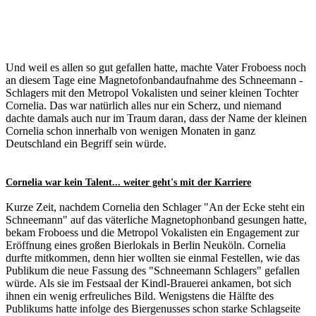
Und weil es allen so gut gefallen hatte, machte Vater Froboess noch
an diesem Tage eine Magnetofonbandaufnahme des Schneemann -
Schlagers mit den Metropol Vokalisten und seiner kleinen Tochter
Cornelia. Das war natürlich alles nur ein Scherz, und niemand
dachte damals auch nur im Traum daran, dass der Name der kleinen
Cornelia schon innerhalb von wenigen Monaten in ganz
Deutschland ein Begriff sein würde.
Cornelia war kein Talent... weiter geht's mit der Karriere
Kurze Zeit, nachdem Cornelia den Schlager "An der Ecke steht ein
Schneemann" auf das väterliche Magnetophonband gesungen hatte,
bekam Froboess und die Metropol Vokalisten ein Engagement zur
Eröffnung eines großen Bierlokals in Berlin Neuköln. Cornelia
durfte mitkommen, denn hier wollten sie einmal Festellen, wie das
Publikum die neue Fassung des "Schneemann Schlagers" gefallen
würde. Als sie im Festsaal der Kindl-Brauerei ankamen, bot sich
ihnen ein wenig erfreuliches Bild. Wenigstens die Hälfte des
Publikums hatte infolge des Biergenusses schon starke Schlagseite