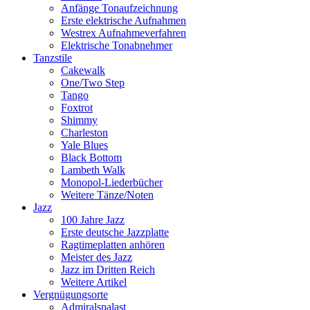
Anfänge Tonaufzeichnung
Erste elektrische Aufnahmen
Westrex Aufnahmeverfahren
Elektrische Tonabnehmer
Tanzstile
Cakewalk
One/Two Step
Tango
Foxtrot
Shimmy
Charleston
Yale Blues
Black Bottom
Lambeth Walk
Monopol-Liederbücher
Weitere Tänze/Noten
Jazz
100 Jahre Jazz
Erste deutsche Jazzplatte
Ragtimeplatten anhören
Meister des Jazz
Jazz im Dritten Reich
Weitere Artikel
Vergnügungsorte
Admiralspalast