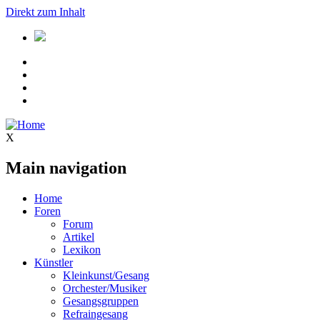
Direkt zum Inhalt
X
Main navigation
Home
Foren
Forum
Artikel
Lexikon
Künstler
Kleinkunst/Gesang
Orchester/Musiker
Gesangsgruppen
Refraingesang