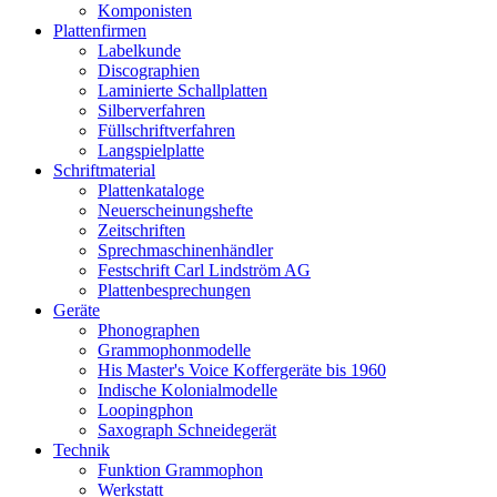
Komponisten
Plattenfirmen
Labelkunde
Discographien
Laminierte Schallplatten
Silberverfahren
Füllschriftverfahren
Langspielplatte
Schriftmaterial
Plattenkataloge
Neuerscheinungshefte
Zeitschriften
Sprechmaschinenhändler
Festschrift Carl Lindström AG
Plattenbesprechungen
Geräte
Phonographen
Grammophonmodelle
His Master's Voice Koffergeräte bis 1960
Indische Kolonialmodelle
Loopingphon
Saxograph Schneidegerät
Technik
Funktion Grammophon
Werkstatt