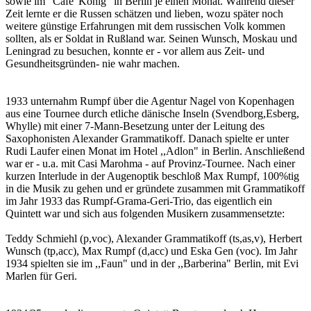
sowie im "Cafe' König" in Berlin je einen Monat. Während dieser
Zeit lernte er die Russen schätzen und lieben, wozu später noch
weitere günstige Erfahrungen mit dem russischen Volk kommen
sollten, als er Soldat in Rußland war. Seinen Wunsch, Moskau und
Leningrad zu besuchen, konnte er - vor allem aus Zeit- und
Gesundheitsgründen- nie wahr machen.
1933 unternahm Rumpf über die Agentur Nagel von Kopenhagen
aus eine Tournee durch etliche dänische Inseln (Svendborg,Esberg,
Whylle) mit einer 7-Mann-Besetzung unter der Leitung des
Saxophonisten Alexander Grammatikoff. Danach spielte er unter
Rudi Laufer einen Monat im Hotel ,,Adlon" in Berlin. Anschließend
war er - u.a. mit Casi Marohma - auf Provinz-Tournee. Nach einer
kurzen Interlude in der Augenoptik beschloß Max Rumpf, 100%tig
in die Musik zu gehen und er gründete zusammen mit Grammatikoff
im Jahr 1933 das Rumpf-Grama-Geri-Trio, das eigentlich ein
Quintett war und sich aus folgenden Musikern zusammensetzte:
Teddy Schmiehl (p,voc), Alexander Grammatikoff (ts,as,v), Herbert
Wunsch (tp,acc), Max Rumpf (d,acc) und Eska Gen (voc). Im Jahr
1934 spielten sie im ,,Faun" und in der ,,Barberina" Berlin, mit Evi
Marlen für Geri.