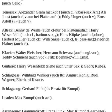
(auch Cello).
Tenorsax: Alexander Gram matikof f (auch cl ,v,bass-sax,Arr.) Ali
Joost (auch cl,v-nur bei Plattenaufn.); Eddy Unger (auch v); Ernst
Adolf (?) (auch v).
Altsax: Benny de Weille (auch cl-nur bei Plattenaufn.); Harry
Wesenfeldt (auch cl , bariton-sax,g); Hans Köpke (auch cl,oboe);
Herbert Müller (auch cl); Willi Sasse (auch cl, ts, bass-sax);Friedrich
Hafner (auch cl).
Klavier: Walter Fleischer; Hermann Schwarz (auch engl.voc);
Teddy Schmiehl (auch voc); Fritz Boehnke;Willi Ernst.
Guitarre: Harry Wesenfeldt (siehe auch unter Sax.); Georg Kübes.
Schlagbass: Willibald Winkler (auch tb); August König; Rudi
Wegner; Eberhard Krause.
Schlagzeug: Gerhard Fink (als Ersatz für Rumpf).
Leader: Max Rumpf (auch acc).
Arrangeure: Grammatikoff; Franz Funk; Max Rumpf (Bearbeiter).