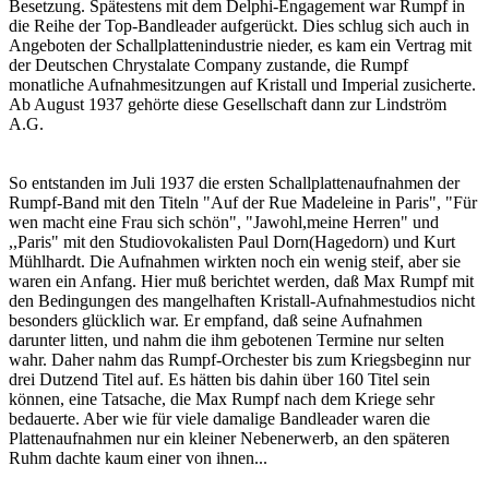
Besetzung. Spätestens mit dem Delphi-Engagement war Rumpf in
die Reihe der Top-Bandleader aufgerückt. Dies schlug sich auch in
Angeboten der Schallplattenindustrie nieder, es kam ein Vertrag mit
der Deutschen Chrystalate Company zustande, die Rumpf
monatliche Aufnahmesitzungen auf Kristall und Imperial zusicherte.
Ab August 1937 gehörte diese Gesellschaft dann zur Lindström
A.G.
So entstanden im Juli 1937 die ersten Schallplattenaufnahmen der
Rumpf-Band mit den Titeln "Auf der Rue Madeleine in Paris", "Für
wen macht eine Frau sich schön", "Jawohl,meine Herren" und
,,Paris" mit den Studiovokalisten Paul Dorn(Hagedorn) und Kurt
Mühlhardt. Die Aufnahmen wirkten noch ein wenig steif, aber sie
waren ein Anfang. Hier muß berichtet werden, daß Max Rumpf mit
den Bedingungen des mangelhaften Kristall-Aufnahmestudios nicht
besonders glücklich war. Er empfand, daß seine Aufnahmen
darunter litten, und nahm die ihm gebotenen Termine nur selten
wahr. Daher nahm das Rumpf-Orchester bis zum Kriegsbeginn nur
drei Dutzend Titel auf. Es hätten bis dahin über 160 Titel sein
können, eine Tatsache, die Max Rumpf nach dem Kriege sehr
bedauerte. Aber wie für viele damalige Bandleader waren die
Plattenaufnahmen nur ein kleiner Nebenerwerb, an den späteren
Ruhm dachte kaum einer von ihnen...