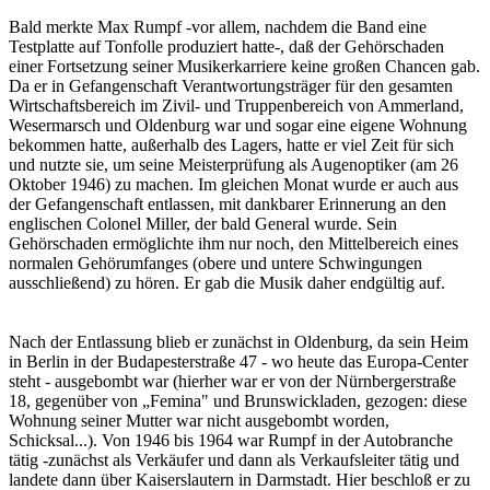
Bald merkte Max Rumpf -vor allem, nachdem die Band eine
Testplatte auf Tonfolle produziert hatte-, daß der Gehörschaden
einer Fortsetzung seiner Musikerkarriere keine großen Chancen gab.
Da er in Gefangenschaft Verantwortungsträger für den gesamten
Wirtschaftsbereich im Zivil- und Truppenbereich von Ammerland,
Wesermarsch und Oldenburg war und sogar eine eigene Wohnung
bekommen hatte, außerhalb des Lagers, hatte er viel Zeit für sich
und nutzte sie, um seine Meisterprüfung als Augenoptiker (am 26
Oktober 1946) zu machen. Im gleichen Monat wurde er auch aus
der Gefangenschaft entlassen, mit dankbarer Erinnerung an den
englischen Colonel Miller, der bald General wurde. Sein
Gehörschaden ermöglichte ihm nur noch, den Mittelbereich eines
normalen Gehörumfanges (obere und untere Schwingungen
ausschließend) zu hören. Er gab die Musik daher endgültig auf.
Nach der Entlassung blieb er zunächst in Oldenburg, da sein Heim
in Berlin in der Budapesterstraße 47 - wo heute das Europa-Center
steht - ausgebombt war (hierher war er von der Nürnbergerstraße
18, gegenüber von „Femina" und Brunswickladen, gezogen: diese
Wohnung seiner Mutter war nicht ausgebombt worden,
Schicksal...). Von 1946 bis 1964 war Rumpf in der Autobranche
tätig -zunächst als Verkäufer und dann als Verkaufsleiter tätig und
landete dann über Kaiserslautern in Darmstadt. Hier beschloß er zu