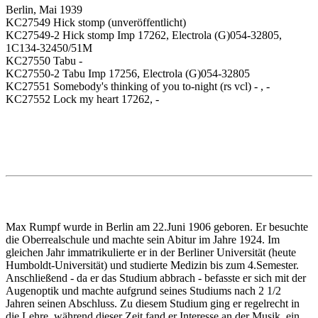
Berlin, Mai 1939
KC27549 Hick stomp (unveröffentlicht)
KC27549-2 Hick stomp Imp 17262, Electrola (G)054-32805,
1C134-32450/51M
KC27550 Tabu -
KC27550-2 Tabu Imp 17256, Electrola (G)054-32805
KC27551 Somebody's thinking of you to-night (rs vcl) - , -
KC27552 Lock my heart 17262, -
Max Rumpf wurde in Berlin am 22.Juni 1906 geboren. Er besuchte
die Oberrealschule und machte sein Abitur im Jahre 1924. Im
gleichen Jahr immatrikulierte er in der Berliner Universität (heute
Humboldt-Universität) und studierte Medizin bis zum 4.Semester.
Anschließend - da er das Studium abbrach - befasste er sich mit der
Augenoptik und machte aufgrund seines Studiums nach 2 1/2
Jahren seinen Abschluss. Zu diesem Studium ging er regelrecht in
die Lehre, während dieser Zeit fand er Interesse an der Musik, ein