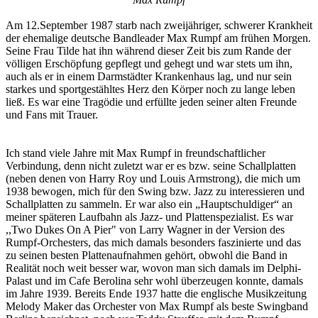
Am 12.September 1987 starb nach zweijähriger, schwerer Krankheit
der ehemalige deutsche Bandleader Max Rumpf am frühen Morgen.
Seine Frau Tilde hat ihn während dieser Zeit bis zum Rande der
völligen Erschöpfung gepflegt und gehegt und war stets um ihn,
auch als er in einem Darmstädter Krankenhaus lag, und nur sein
starkes und sportgestähltes Herz den Körper noch zu lange leben
ließ. Es war eine Tragödie und erfüllte jeden seiner alten Freunde
und Fans mit Trauer.
Ich stand viele Jahre mit Max Rumpf in freundschaftlicher
Verbindung, denn nicht zuletzt war er es bzw. seine Schallplatten
(neben denen von Harry Roy und Louis Armstrong), die mich um
1938 bewogen, mich für den Swing bzw. Jazz zu interessieren und
Schallplatten zu sammeln. Er war also ein „Hauptschuldiger“ an
meiner späteren Laufbahn als Jazz- und Plattenspezialist. Es war
,,Two Dukes On A Pier" von Larry Wagner in der Version des
Rumpf-Orchesters, das mich damals besonders faszinierte und das
zu seinen besten Plattenaufnahmen gehört, obwohl die Band in
Realität noch weit besser war, wovon man sich damals im Delphi-
Palast und im Cafe Berolina sehr wohl überzeugen konnte, damals
im Jahre 1939. Bereits Ende 1937 hatte die englische Musikzeitung
Melody Maker das Orchester von Max Rumpf als beste Swingband