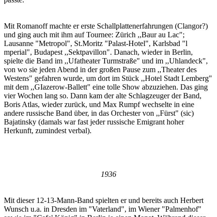
Mit Romanoff machte er erste Schallplattenerfahrungen (Clangor?)
und ging auch mit ihm auf Tournee: Zürich ,,Baur au Lac";
Lausanne "Metropol", St.Moritz "Palast-Hotel", Karlsbad "l
mperial", Budapest ,,Sektpavillon". Danach, wieder in Berlin,
spielte die Band im ,,Ufatheater Turmstraße" und im ,,Uhlandeck",
von wo sie jeden Abend in der großen Pause zum ,,Theater des
Westens" gefahren wurde, um dort im Stück ,,Hotel Stadt Lemberg"
mit dem ,,GIazerow-Ballett" eine tolle Show abzuziehen. Das ging
vier Wochen lang so. Dann kam der alte Schlagzeuger der Band,
Boris Atlas, wieder zurück, und Max Rumpf wechselte in eine
andere russische Band über, in das Orchester von ,,Fürst" (sic)
Bajatinsky (damals war fast jeder russische Emigrant hoher
Herkunft, zumindest verbal).
1936
Mit dieser 12-13-Mann-Band spielten er und bereits auch Herbert
Wunsch u.a. in Dresden im "Vaterland", im Wiener "Palmenhof"