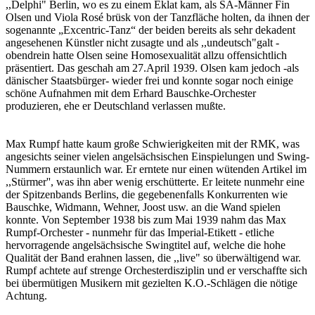
,,Delphi" Berlin, wo es zu einem Eklat kam, als SA-Männer Fin
Olsen und Viola Rosé brüsk von der Tanzfläche holten, da ihnen der
sogenannte „Excentric-Tanz“ der beiden bereits als sehr dekadent
angesehenen Künstler nicht zusagte und als ,,undeutsch"galt -
obendrein hatte Olsen seine Homosexualität allzu offensichtlich
präsentiert. Das geschah am 27.April 1939. Olsen kam jedoch -als
dänischer Staatsbürger- wieder frei und konnte sogar noch einige
schöne Aufnahmen mit dem Erhard Bauschke-Orchester
produzieren, ehe er Deutschland verlassen mußte.
Max Rumpf hatte kaum große Schwierigkeiten mit der RMK, was
angesichts seiner vielen angelsächsischen Einspielungen und Swing-
Nummern erstaunlich war. Er erntete nur einen wütenden Artikel im
,,Stürmer'', was ihn aber wenig erschütterte. Er leitete nunmehr eine
der Spitzenbands Berlins, die gegebenenfalls Konkurrenten wie
Bauschke, Widmann, Wehner, Joost usw. an die Wand spielen
konnte. Von September 1938 bis zum Mai 1939 nahm das Max
Rumpf-Orchester - nunmehr für das Imperial-Etikett - etliche
hervorragende angelsächsische Swingtitel auf, welche die hohe
Qualität der Band erahnen lassen, die ,,live" so überwältigend war.
Rumpf achtete auf strenge Orchesterdisziplin und er verschaffte sich
bei übermütigen Musikern mit gezielten K.O.-Schlägen die nötige
Achtung.