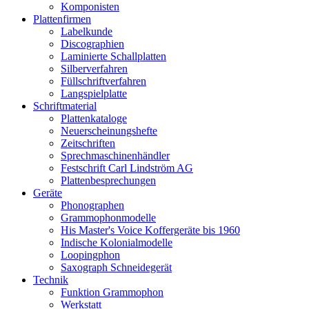
Komponisten
Plattenfirmen
Labelkunde
Discographien
Laminierte Schallplatten
Silberverfahren
Füllschriftverfahren
Langspielplatte
Schriftmaterial
Plattenkataloge
Neuerscheinungshefte
Zeitschriften
Sprechmaschinenhändler
Festschrift Carl Lindström AG
Plattenbesprechungen
Geräte
Phonographen
Grammophonmodelle
His Master's Voice Koffergeräte bis 1960
Indische Kolonialmodelle
Loopingphon
Saxograph Schneidegerät
Technik
Funktion Grammophon
Werkstatt