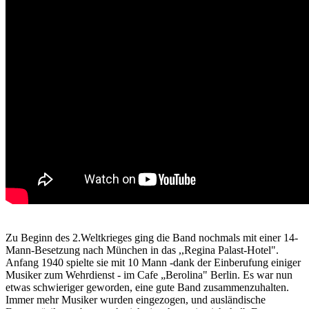
Zu Beginn des 2.Weltkrieges ging die Band nochmals mit einer 14-
Mann-Besetzung nach München in das ,,Regina Palast-Hotel".
Anfang 1940 spielte sie mit 10 Mann -dank der Einberufung einiger
Musiker zum Wehrdienst - im Cafe „Berolina" Berlin. Es war nun
etwas schwieriger geworden, eine gute Band zusammenzuhalten.
Immer mehr Musiker wurden eingezogen, und ausländische