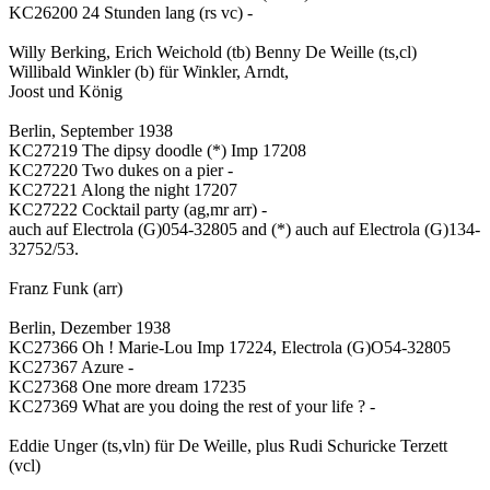
KC26200 24 Stunden lang (rs vc) -
Willy Berking, Erich Weichold (tb) Benny De Weille (ts,cl)
Willibald Winkler (b) für Winkler, Arndt,
Joost und König
Berlin, September 1938
KC27219 The dipsy doodle (*) Imp 17208
KC27220 Two dukes on a pier -
KC27221 Along the night 17207
KC27222 Cocktail party (ag,mr arr) -
auch auf Electrola (G)054-32805 and (*) auch auf Electrola (G)134-
32752/53.
Franz Funk (arr)
Berlin, Dezember 1938
KC27366 Oh ! Marie-Lou Imp 17224, Electrola (G)O54-32805
KC27367 Azure -
KC27368 One more dream 17235
KC27369 What are you doing the rest of your life ? -
Eddie Unger (ts,vln) für De Weille, plus Rudi Schuricke Terzett
(vcl)