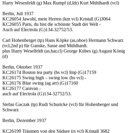
Harry Wesenfeldt (g) Max Rumpf (d,ldr) Kurt Mühlhardt (vcl)
Berlin, Juli 1937
KC26054 Jawohl, mein Herren (km vcl) Kristall (G)3064
KC26055 Paris, du bist die schönste Stadt der Welt -
Auch auf Electrola (G)134-32752/53.
Carl Hohenberger (tp) Hans Köpke (as,oboe) Hermann Schwarz
(vcl,2nd p) für Ganske, Sasse and Mühlhardt.
plus Harry Weselfeldt (as,bar,cl) George Kübes (g) August König
(d)
Berlin, Oktober 1937
KC26174 Boston tea party (hs vcl) Imp (G)17159
KC26175 Swing high – swing low (hs vcl) -
KC26176 Blue swing (ag arr) (G)17160
KC26177 Caravan -
auch auf Electrola (G)134-32752/53.
Stefan Gaczak (tp) Rudi Schuricke (vcl) für Hohenberger und
Schwarz
Berlin, Dezember 1937
KC26199 Träumen von den Südsee (rs vcl) Kristall 3682