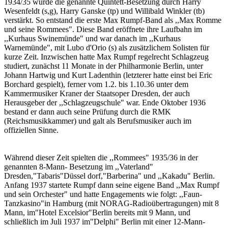
1934/35 wurde die genannte Quintett-Besetzung durch Harry
Wesenfeldt (s,g), Harry Ganske (tp) und Willibald Winkler (tb)
verstärkt. So entstand die erste Max Rumpf-Band als ,,Max Romme
und seine Rommees". Diese Band eröffnete ihre Laufbahn im
,,Kurhaus Swinemünde" und war danach im ,,Kurhaus
Warnemünde", mit Lubo d'Orio (s) als zusätzlichem Solisten für
kurze Zeit. Inzwischen hatte Max Rumpf regelrecht Schlagzeug
studiert, zunächst 11 Monate in der Philharmonie Berlin, unter
Johann Hartwig und Kurt Ladenthin (letzterer hatte einst bei Eric
Borchard gespielt), ferner vom 1.2. bis 1.10.36 unter dem
Kammermusiker Kraner der Staatsoper Dresden, der auch
Herausgeber der ,,Schlagzeugschule" war. Ende Oktober 1936
bestand er dann auch seine Prüfung durch die RMK
(Reichsmusikkammer) und galt als Berufsmusiker auch im
offiziellen Sinne.
Während dieser Zeit spielten die ,,Rommees" 1935/36 in der
genannten 8-Mann- Besetzung im ,,Vaterland"
Dresden,"Tabaris"Düssel dorf,"Barberina" und ,,Kakadu" Berlin.
Anfang 1937 startete Rumpf dann seine eigene Band ,,Max Rumpf
und sein Orchester" und hatte Engagements wie folgt: ,,Faun-
Tanzkasino"in Hamburg (mit NORAG-Radioübertragungen) mit 8
Mann, im"Hotel Excelsior"Berlin bereits mit 9 Mann, und
schließlich im Juli 1937 im"Delphi" Berlin mit einer 12-Mann-