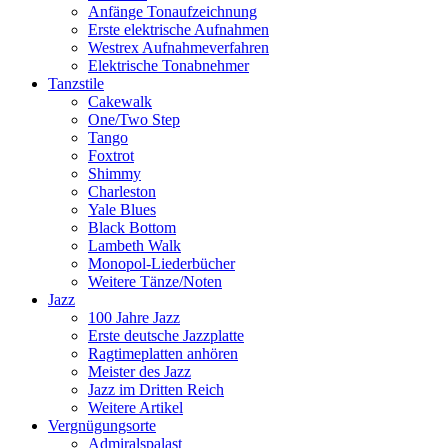
Anfänge Tonaufzeichnung
Erste elektrische Aufnahmen
Westrex Aufnahmeverfahren
Elektrische Tonabnehmer
Tanzstile
Cakewalk
One/Two Step
Tango
Foxtrot
Shimmy
Charleston
Yale Blues
Black Bottom
Lambeth Walk
Monopol-Liederbücher
Weitere Tänze/Noten
Jazz
100 Jahre Jazz
Erste deutsche Jazzplatte
Ragtimeplatten anhören
Meister des Jazz
Jazz im Dritten Reich
Weitere Artikel
Vergnügungsorte
Admiralspalast