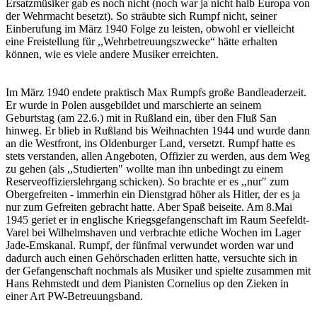
Ersatzmüsiker gab es noch nicht (noch war ja nicht halb Europa von
der Wehrmacht besetzt). So sträubte sich Rumpf nicht, seiner
Einberufung im März 1940 Folge zu leisten, obwohl er vielleicht
eine Freistellung für ,,Wehrbetreuungszwecke“ hätte erhalten
können, wie es viele andere Musiker erreichten.
Im März 1940 endete praktisch Max Rumpfs große Bandleaderzeit.
Er wurde in Polen ausgebildet und marschierte an seinem
Geburtstag (am 22.6.) mit in Rußland ein, über den Fluß San
hinweg. Er blieb in Rußland bis Weihnachten 1944 und wurde dann
an die Westfront, ins Oldenburger Land, versetzt. Rumpf hatte es
stets verstanden, allen Angeboten, Offizier zu werden, aus dem Weg
zu gehen (als ,,Studierten" wollte man ihn unbedingt zu einem
Reserveoffizierslehrgang schicken). So brachte er es ,,nur" zum
Obergefreiten - immerhin ein Dienstgrad höher als Hitler, der es ja
nur zum Gefreiten gebracht hatte. Aber Spaß beiseite. Am 8.Mai
1945 geriet er in englische Kriegsgefangenschaft im Raum Seefeldt-
Varel bei Wilhelmshaven und verbrachte etliche Wochen im Lager
Jade-Emskanal. Rumpf, der fünfmal verwundet worden war und
dadurch auch einen Gehörschaden erlitten hatte, versuchte sich in
der Gefangenschaft nochmals als Musiker und spielte zusammen mit
Hans Rehmstedt und dem Pianisten Cornelius op den Zieken in
einer Art PW-Betreuungsband.