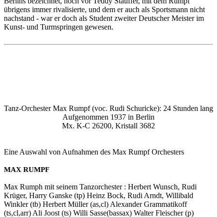
Berlins bezeichnet, noch vor Teddy Stauffer, mit dem Rumpf
übrigens immer rivalisierte, und dem er auch als Sportsmann nicht
nachstand - war er doch als Student zweiter Deutscher Meister im
Kunst- und Turmspringen gewesen.
Tanz-Orchester Max Rumpf (voc. Rudi Schuricke): 24 Stunden lang
Aufgenommen 1937 in Berlin
Mx. K-C 26200, Kristall 3682
Eine Auswahl von Aufnahmen des Max Rumpf Orchesters
MAX RUMPF
Max Rumph mit seinem Tanzorchester : Herbert Wunsch, Rudi
Krüger, Harry Ganske (tp) Heinz Bock, Rudi Arndt, Willibald
Winkler (tb) Herbert Müller (as,cl) Alexander Grammatikoff
(ts,cl,arr) Ali Joost (ts) Willi Sasse(bassax) Walter Fleischer (p)