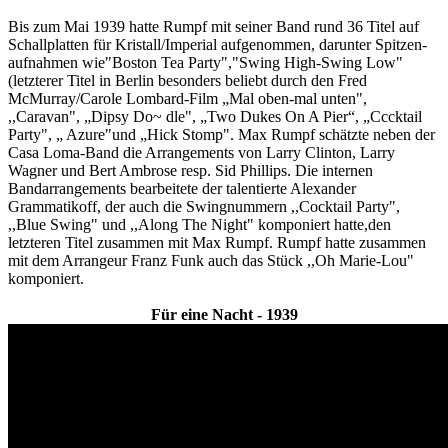
Bis zum Mai 1939 hatte Rumpf mit seiner Band rund 36 Titel auf
Schallplatten für Kristall/Imperial aufgenommen, darunter Spitzen-
aufnahmen wie"Boston Tea Party","Swing High-Swing Low"
(letzterer Titel in Berlin besonders beliebt durch den Fred
McMurray/Carole Lombard-Film „Mal oben-mal unten",
,,Caravan", „Dipsy Do~ dle", „Two Dukes On A Pier“, „Cccktail
Party", „ Azure"und „Hick Stomp". Max Rumpf schätzte neben der
Casa Loma-Band die Arrangements von Larry Clinton, Larry
Wagner und Bert Ambrose resp. Sid Phillips. Die internen
Bandarrangements bearbeitete der talentierte Alexander
Grammatikoff, der auch die Swingnummern ,,Cocktail Party",
,,Blue Swing" und ,,Along The Night" komponiert hatte,den
letzteren Titel zusammen mit Max Rumpf. Rumpf hatte zusammen
mit dem Arrangeur Franz Funk auch das Stück ,,Oh Marie-Lou"
komponiert.
Für eine Nacht - 1939