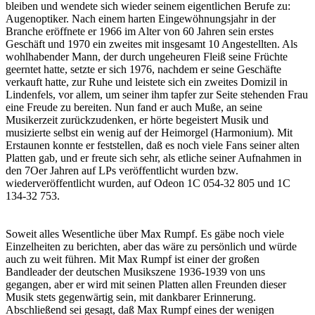
bleiben und wendete sich wieder seinem eigentlichen Berufe zu:
Augenoptiker. Nach einem harten Eingewöhnungsjahr in der
Branche eröffnete er 1966 im Alter von 60 Jahren sein erstes
Geschäft und 1970 ein zweites mit insgesamt 10 Angestellten. Als
wohlhabender Mann, der durch ungeheuren Fleiß seine Früchte
geerntet hatte, setzte er sich 1976, nachdem er seine Geschäfte
verkauft hatte, zur Ruhe und leistete sich ein zweites Domizil in
Lindenfels, vor allem, um seiner ihm tapfer zur Seite stehenden Frau
eine Freude zu bereiten. Nun fand er auch Muße, an seine
Musikerzeit zurückzudenken, er hörte begeistert Musik und
musizierte selbst ein wenig auf der Heimorgel (Harmonium). Mit
Erstaunen konnte er feststellen, daß es noch viele Fans seiner alten
Platten gab, und er freute sich sehr, als etliche seiner Aufnahmen in
den 7Oer Jahren auf LPs veröffentlicht wurden bzw.
wiederveröffentlicht wurden, auf Odeon 1C 054-32 805 und 1C
134-32 753.
Soweit alles Wesentliche über Max Rumpf. Es gäbe noch viele
Einzelheiten zu berichten, aber das wäre zu persönlich und würde
auch zu weit führen. Mit Max Rumpf ist einer der großen
Bandleader der deutschen Musikszene 1936-1939 von uns
gegangen, aber er wird mit seinen Platten allen Freunden dieser
Musik stets gegenwärtig sein, mit dankbarer Erinnerung.
Abschließend sei gesagt, daß Max Rumpf eines der wenigen