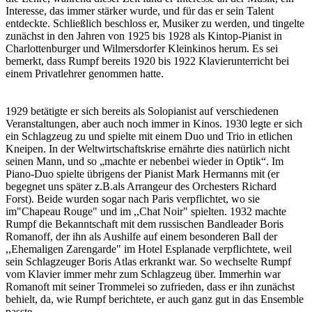
Interesse, das immer stärker wurde, und für das er sein Talent
entdeckte. Schließlich beschloss er, Musiker zu werden, und tingelte
zunächst in den Jahren von 1925 bis 1928 als Kintop-Pianist in
Charlottenburger und Wilmersdorfer Kleinkinos herum. Es sei
bemerkt, dass Rumpf bereits 1920 bis 1922 Klavierunterricht bei
einem Privatlehrer genommen hatte.
1929 betätigte er sich bereits als Solopianist auf verschiedenen
Veranstaltungen, aber auch noch immer in Kinos. 1930 legte er sich
ein Schlagzeug zu und spielte mit einem Duo und Trio in etlichen
Kneipen. In der Weltwirtschaftskrise ernährte dies natürlich nicht
seinen Mann, und so „machte er nebenbei wieder in Optik“. Im
Piano-Duo spielte übrigens der Pianist Mark Hermanns mit (er
begegnet uns später z.B.als Arrangeur des Orchesters Richard
Forst). Beide wurden sogar nach Paris verpflichtet, wo sie
im"Chapeau Rouge" und im ,,Chat Noir" spielten. 1932 machte
Rumpf die Bekanntschaft mit dem russischen Bandleader Boris
Romanoff, der ihn als Aushilfe auf einem besonderen Ball der
,,Ehemaligen Zarengarde" im Hotel Esplanade verpflichtete, weil
sein Schlagzeuger Boris Atlas erkrankt war. So wechselte Rumpf
vom Klavier immer mehr zum Schlagzeug über. Immerhin war
Romanoft mit seiner Trommelei so zufrieden, dass er ihn zunächst
behielt, da, wie Rumpf berichtete, er auch ganz gut in das Ensemble
passte.