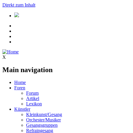
Direkt zum Inhalt
X
Main navigation
Home
Foren
Forum
Artikel
Lexikon
Künstler
Kleinkunst/Gesang
Orchester/Musiker
Gesangsgruppen
Refraingesang