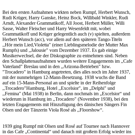
Bei den ersten Aufnahmen wirkten neben Rumpf, Herbert Wunsch,
Rudi Krüger, Harry Ganske, Heinz Bock, Willibald Winkler, Rudi
Arndt, Alexander Grammatikoff, All Joost, Herbert Müller, Willi
Sasse, Walter Fleischer und Harry Wesenfeldt mit, wobei
Grammatikoff und Krüger gelegentlich auch (v) spielten, außerdem
Herbert Wunsch (acc), vor allem auf den späteren Tango-Titeln
,,Hör mein Lied,Violetta" (einer Lieblingsmelodie der Mutter Max
Rumpfs) und ,,Jalousie" vom Dezember 1937. Es gab einige
Musikerwechsel, die der Diskographie zu entnehmen sind. Neben
den Schallplattenaufnahmen wurden weitere Engagements im ,,Cafe
Vaterland" Breslau und in den ,,Arizona-Betrieben" bzw.
"Trocadero" in Hamburg angetreten, dies alles noch im Jahre 1937,
mit der nunmehrigen 12-Mann-Besetzung. 1938 wuchs die Band
auf ein 15-Mann-Personal an und spielte in der Reihenfolge
,,Trocadero"Hamburg, Hotel ,,Excelsior", im „Delphi" und
,,Femina" (Mai 1938) in Berlin, dann nochmals im „Excelsior“ und
wiederum in Hamburg im ,,Trocadero" (November 1938), bei den
letzten Engagements mit Hinzufügung des dänischen Sängers Fin
Olsen und der Tänzerin Viola Rosé als ,,Floorshow“.
1939 ging Rumpf mit Olsen und Rosé auf Tournee nach Hannover
in das Cafe „Continental“ und danach mit großem Erfolg wieder ins