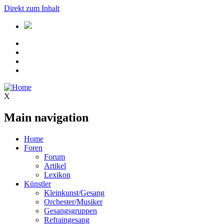
Direkt zum Inhalt
X
Main navigation
Home
Foren
Forum
Artikel
Lexikon
Künstler
Kleinkunst/Gesang
Orchester/Musiker
Gesangsgruppen
Refraingesang