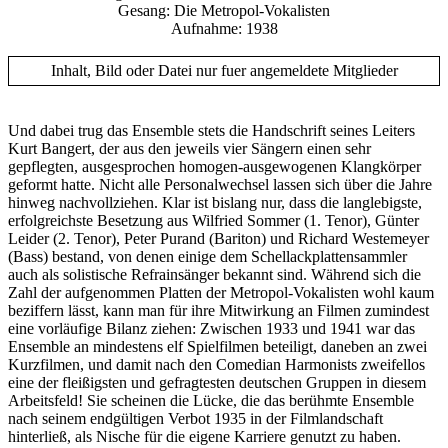
Gesang: Die Metropol-Vokalisten
Aufnahme: 1938
Inhalt, Bild oder Datei nur fuer angemeldete Mitglieder
Und dabei trug das Ensemble stets die Handschrift seines Leiters
Kurt Bangert, der aus den jeweils vier Sängern einen sehr
gepflegten, ausgesprochen homogen-ausgewogenen Klangkörper
geformt hatte. Nicht alle Personalwechsel lassen sich über die Jahre
hinweg nachvollziehen. Klar ist bislang nur, dass die langlebigste,
erfolgreichste Besetzung aus Wilfried Sommer (1. Tenor), Günter
Leider (2. Tenor), Peter Purand (Bariton) und Richard Westemeyer
(Bass) bestand, von denen einige dem Schellackplattensammler
auch als solistische Refrainsänger bekannt sind. Während sich die
Zahl der aufgenommen Platten der Metropol-Vokalisten wohl kaum
beziffern lässt, kann man für ihre Mitwirkung an Filmen zumindest
eine vorläufige Bilanz ziehen: Zwischen 1933 und 1941 war das
Ensemble an mindestens elf Spielfilmen beteiligt, daneben an zwei
Kurzfilmen, und damit nach den Comedian Harmonists zweifellos
eine der fleißigsten und gefragtesten deutschen Gruppen in diesem
Arbeitsfeld! Sie scheinen die Lücke, die das berühmte Ensemble
nach seinem endgültigen Verbot 1935 in der Filmlandschaft
hinterließ, als Nische für die eigene Karriere genutzt zu haben.