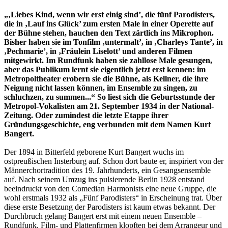
„‚Liebes Kind, wenn wir erst einig sind’, die fünf Parodisters,
die in ‚Lauf ins Glück’ zum ersten Male in einer Operette auf
der Bühne stehen, hauchen den Text zärtlich ins Mikrophon.
Bisher haben sie im Tonfilm ‚untermalt’, in ‚Charleys Tante’, in
‚Pechmarie’, in ‚Fräulein Liselott’ und anderen Filmen
mitgewirkt. Im Rundfunk haben sie zahllose Male gesungen,
aber das Publikum lernt sie eigentlich jetzt erst kennen: im
Metropoltheater erobern sie die Bühne, als Kellner, die ihre
Neigung nicht lassen können, im Ensemble zu singen, zu
schluchzen, zu summen...“ So liest sich die Geburtsstunde der
Metropol-Vokalisten am 21. September 1934 in der National-
Zeitung. Oder zumindest die letzte Etappe ihrer
Gründungsgeschichte, eng verbunden mit dem Namen Kurt
Bangert.
Der 1894 in Bitterfeld geborene Kurt Bangert wuchs im
ostpreußischen Insterburg auf. Schon dort baute er, inspiriert von der
Männerchortradition des 19. Jahrhunderts, ein Gesangsensemble
auf. Nach seinem Umzug ins pulsierende Berlin 1928 entstand
beeindruckt von den Comedian Harmonists eine neue Gruppe, die
wohl erstmals 1932 als „Fünf Parodisters“ in Erscheinung trat. Über
diese erste Besetzung der Parodisters ist kaum etwas bekannt. Der
Durchbruch gelang Bangert erst mit einem neuen Ensemble –
Rundfunk, Film- und Plattenfirmen klopften bei dem Arrangeur und