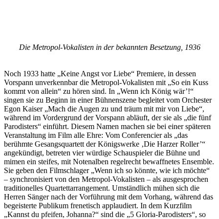
Die Metropol-Vokalisten in der bekannten Besetzung, 1936
Noch 1933 hatte „Keine Angst vor Liebe“ Premiere, in dessen
Vorspann unverkennbar die Metropol-Vokalisten mit „So ein Kuss
kommt von allein“ zu hören sind. In „Wenn ich König wär’!“
singen sie zu Beginn in einer Bühnenszene begleitet vom Orchester
Egon Kaiser „Mach die Augen zu und träum mit mir von Liebe“,
während im Vordergrund der Vorspann abläuft, der sie als „die fünf
Parodisters“ einführt. Diesem Namen machen sie bei einer späteren
Veranstaltung im Film alle Ehre: Vom Conferencier als „das
berühmte Gesangsquartett der Königswerke ‚Die Harzer Roller’“
angekündigt, betreten vier würdige Schauspieler die Bühne und
mimen ein steifes, mit Notenalben regelrecht bewaffnetes Ensemble.
Sie geben den Filmschlager „Wenn ich so könnte, wie ich möchte“
– synchronisiert von den Metropol-Vokalisten – als ausgesprochen
traditionelles Quartettarrangement. Umständlich mühen sich die
Herren Sänger nach der Vorführung mit dem Vorhang, während das
begeisterte Publikum frenetisch applaudiert. In dem Kurzfilm
„Kannst du pfeifen, Johanna?“ sind die „5 Gloria-Parodisters“, so