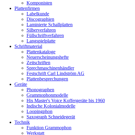
Komponisten
Plattenfirmen
Labelkunde
Discographien
Laminierte Schallplatten
Silberverfahren
Füllschriftverfahren
Langspielplatte
Schriftmaterial
Plattenkataloge
Neuerscheinungshefte
Zeitschriften
Sprechmaschinenhändler
Festschrift Carl Lindström AG
Plattenbesprechungen
Geräte
Phonographen
Grammophonmodelle
His Master's Voice Koffergeräte bis 1960
Indische Kolonialmodelle
Loopingphon
Saxograph Schneidegerät
Technik
Funktion Grammophon
Werkstatt