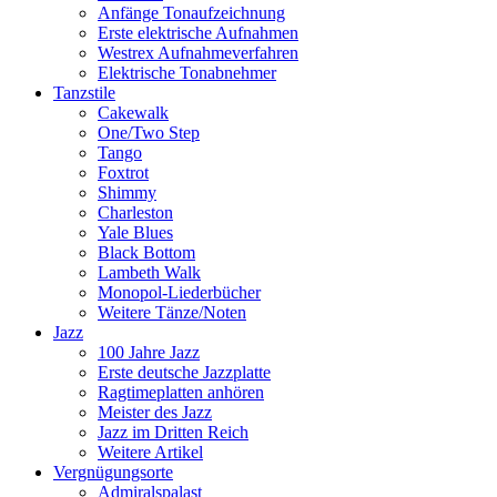
Anfänge Tonaufzeichnung
Erste elektrische Aufnahmen
Westrex Aufnahmeverfahren
Elektrische Tonabnehmer
Tanzstile
Cakewalk
One/Two Step
Tango
Foxtrot
Shimmy
Charleston
Yale Blues
Black Bottom
Lambeth Walk
Monopol-Liederbücher
Weitere Tänze/Noten
Jazz
100 Jahre Jazz
Erste deutsche Jazzplatte
Ragtimeplatten anhören
Meister des Jazz
Jazz im Dritten Reich
Weitere Artikel
Vergnügungsorte
Admiralspalast