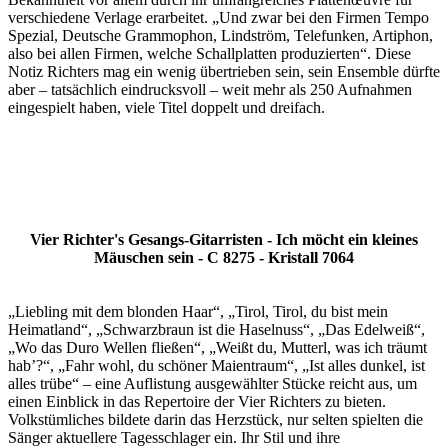
verschiedene Verlage erarbeitet. „Und zwar bei den Firmen Tempo
Spezial, Deutsche Grammophon, Lindström, Telefunken, Artiphon,
also bei allen Firmen, welche Schallplatten produzierten“. Diese
Notiz Richters mag ein wenig übertrieben sein, sein Ensemble dürfte
aber – tatsächlich eindrucksvoll – weit mehr als 250 Aufnahmen
eingespielt haben, viele Titel doppelt und dreifach.
Vier Richter's Gesangs-Gitarristen - Ich möcht ein kleines
Mäuschen sein - C 8275 - Kristall 7064
„Liebling mit dem blonden Haar“, „Tirol, Tirol, du bist mein
Heimatland“, „Schwarzbraun ist die Haselnuss“, „Das Edelweiß“,
„Wo das Duro Wellen fließen“, „Weißt du, Mutterl, was ich träumt
hab’?“, „Fahr wohl, du schöner Maientraum“, „Ist alles dunkel, ist
alles trübe“ – eine Auflistung ausgewählter Stücke reicht aus, um
einen Einblick in das Repertoire der Vier Richters zu bieten.
Volkstümliches bildete darin das Herzstück, nur selten spielten die
Sänger aktuellere Tagesschlager ein. Ihr Stil und ihre