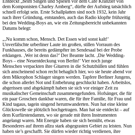
Entdeckt „beim Singen und Spielen vor dem Café Kranzler von
dem Komponisten Charley Amberg“, dürfte der Aufstieg tatsächlich
schnell erfolgt sein. Erste Schallplatten sind noch 1932, kein Jahr
nach ihrer Gründung, entstanden, auch das Radio klopfte frühzeitig
bei den Wedding-Boys an, wie ein Zeitungsbereicht unbekannten
Datums belegt:
„‚Nu komm schon, Mensch. Det Essen wird sonst kalt!’
Unverfälschte urberliner Laute im großen, stillen Vorraum des
Funkhauses, die bereits gedämpfter im Sendesaal bei der Probe
erklangen. ‚Wer ist denn das?’ Der Beamte lacht. ‚Die Wedding-
Boys – eine Neuentdeckung von Berlin!’ Vier noch junge
Menschen verpackten ihre Gitarren in die Schutzhüllen und fühlen
sich anscheinend schon recht behaglich hier, wo sie heute abend vor
dem Mikrophon Schlager singen werden. Tapfere Berliner Jungens,
die schon allerlei Not und Entbehrung geschluckt haben. Arbeitslos,
abgerissen und abgekämpft haben sie sich vor einiger Zeit zu
musikalischer Gemeinschaft zusammengefunden. Hofsänger, die für
ein paar Groschen dankbar waren, die für ihre Familie, für Frau und
Kind tagaus, tagein singend herumwanderten. Nun hat eine kleine
Glückswelle sie plötzlich hochgetragen. Man hat sie entdeckt – auf
dem Kurfürstendamm, wo sie gerade mit ihren Instrumenten
angelangt waren. Mit Energie haben sie sich bemüht, etwas
Besonderes auf ihrem allzu stark abgegrasten Gebiet zu leisten. Nun
haben sie’s geschafft. Sie dürfen wieder richtig verdienen, ihre