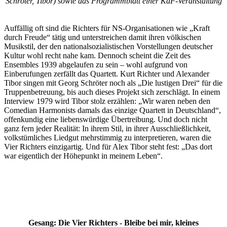
Schröter, Tibor) sowie das Programmblatt einer KdF-Veranstaltung
Auffällig oft sind die Richters für NS-Organisationen wie „Kraft
durch Freude“ tätig und unterstreichen damit ihren völkischen
Musikstil, der den nationalsozialistischen Vorstellungen deutscher
Kultur wohl recht nahe kam. Dennoch scheint die Zeit des
Ensembles 1939 abgelaufen zu sein – wohl aufgrund von
Einberufungen zerfällt das Quartett. Kurt Richter und Alexander
Tibor singen mit Georg Schröter noch als „Die lustigen Drei“ für die
Truppenbetreuung, bis auch dieses Projekt sich zerschlägt. In einem
Interview 1979 wird Tibor stolz erzählen: „Wir waren neben den
Comedian Harmonists damals das einzige Quartett in Deutschland“,
offenkundig eine liebenswürdige Übertreibung. Und doch nicht
ganz fern jeder Realität: In ihrem Stil, in ihrer Ausschließlichkeit,
volkstümliches Liedgut mehrstimmig zu interpretieren, waren die
Vier Richters einzigartig. Und für Alex Tibor steht fest: „Das dort
war eigentlich der Höhepunkt in meinem Leben“.
Gesang: Die Vier Richters - Bleibe bei mir, kleines