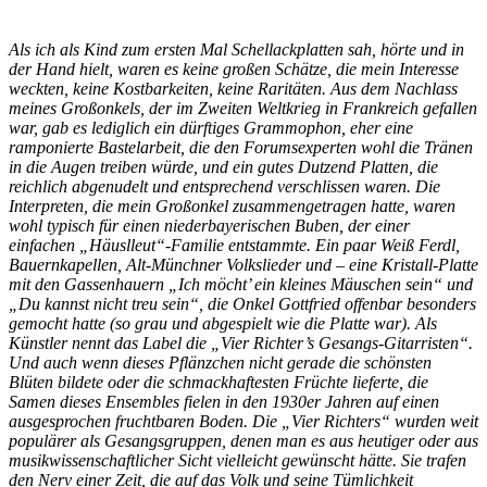
Als ich als Kind zum ersten Mal Schellackplatten sah, hörte und in
der Hand hielt, waren es keine großen Schätze, die mein Interesse
weckten, keine Kostbarkeiten, keine Raritäten. Aus dem Nachlass
meines Großonkels, der im Zweiten Weltkrieg in Frankreich gefallen
war, gab es lediglich ein dürftiges Grammophon, eher eine
ramponierte Bastelarbeit, die den Forumsexperten wohl die Tränen
in die Augen treiben würde, und ein gutes Dutzend Platten, die
reichlich abgenudelt und entsprechend verschlissen waren. Die
Interpreten, die mein Großonkel zusammengetragen hatte, waren
wohl typisch für einen niederbayerischen Buben, der einer
einfachen „Häuslleut“-Familie entstammte. Ein paar Weiß Ferdl,
Bauernkapellen, Alt-Münchner Volkslieder und – eine Kristall-Platte
mit den Gassenhauern „Ich möcht’ ein kleines Mäuschen sein“ und
„Du kannst nicht treu sein“, die Onkel Gottfried offenbar besonders
gemocht hatte (so grau und abgespielt wie die Platte war). Als
Künstler nennt das Label die „Vier Richter’s Gesangs-Gitarristen“.
Und auch wenn dieses Pflänzchen nicht gerade die schönsten
Blüten bildete oder die schmackhaftesten Früchte lieferte, die
Samen dieses Ensembles fielen in den 1930er Jahren auf einen
ausgesprochen fruchtbaren Boden. Die „Vier Richters“ wurden weit
populärer als Gesangsgruppen, denen man es aus heutiger oder aus
musikwissenschaftlicher Sicht vielleicht gewünscht hätte. Sie trafen
den Nerv einer Zeit, die auf das Volk und seine Tümlichkeit