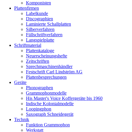
Komponisten
Plattenfirmen
Labelkunde
Discographien
Laminierte Schallplatten
Silberverfahren
Füllschriftverfahren
Langspielplatte
Schriftmaterial
Plattenkataloge
Neuerscheinungshefte
Zeitschriften
Sprechmaschinenhändler
Festschrift Carl Lindström AG
Plattenbesprechungen
Geräte
Phonographen
Grammophonmodelle
His Master's Voice Koffergeräte bis 1960
Indische Kolonialmodelle
Loopingphon
Saxograph Schneidegerät
Technik
Funktion Grammophon
Werkstatt