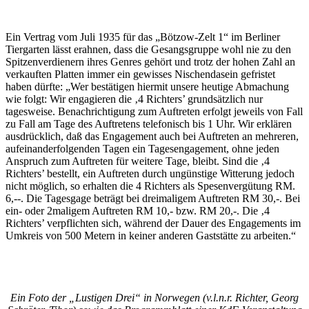
Ein Vertrag vom Juli 1935 für das „Bötzow-Zelt 1“ im Berliner
Tiergarten lässt erahnen, dass die Gesangsgruppe wohl nie zu den
Spitzenverdienern ihres Genres gehört und trotz der hohen Zahl an
verkauften Platten immer ein gewisses Nischendasein gefristet
haben dürfte: „Wer bestätigen hiermit unsere heutige Abmachung
wie folgt: Wir engagieren die ‚4 Richters’ grundsätzlich nur
tagesweise. Benachrichtigung zum Auftreten erfolgt jeweils von Fall
zu Fall am Tage des Auftretens telefonisch bis 1 Uhr. Wir erklären
ausdrücklich, daß das Engagement auch bei Auftreten an mehreren,
aufeinanderfolgenden Tagen ein Tagesengagement, ohne jeden
Anspruch zum Auftreten für weitere Tage, bleibt. Sind die ‚4
Richters’ bestellt, ein Auftreten durch ungünstige Witterung jedoch
nicht möglich, so erhalten die 4 Richters als Spesenvergütung RM.
6,--. Die Tagesgage beträgt bei dreimaligem Auftreten RM 30,-. Bei
ein- oder 2maligem Auftreten RM 10,- bzw. RM 20,-. Die ‚4
Richters’ verpflichten sich, während der Dauer des Engagements im
Umkreis von 500 Metern in keiner anderen Gaststätte zu arbeiten.“
Ein Foto der „Lustigen Drei“ in Norwegen (v.l.n.r. Richter, Georg