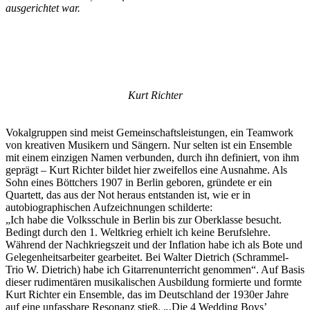
ausgerichtet war.
Kurt Richter
Vokalgruppen sind meist Gemeinschaftsleistungen, ein Teamwork
von kreativen Musikern und Sängern. Nur selten ist ein Ensemble
mit einem einzigen Namen verbunden, durch ihn definiert, von ihm
geprägt – Kurt Richter bildet hier zweifellos eine Ausnahme. Als
Sohn eines Böttchers 1907 in Berlin geboren, gründete er ein
Quartett, das aus der Not heraus entstanden ist, wie er in
autobiographischen Aufzeichnungen schilderte:
„Ich habe die Volksschule in Berlin bis zur Oberklasse besucht.
Bedingt durch den 1. Weltkrieg erhielt ich keine Berufslehre.
Während der Nachkriegszeit und der Inflation habe ich als Bote und
Gelegenheitsarbeiter gearbeitet. Bei Walter Dietrich (Schrammel-
Trio W. Dietrich) habe ich Gitarrenunterricht genommen“. Auf Basis
dieser rudimentären musikalischen Ausbildung formierte und formte
Kurt Richter ein Ensemble, das im Deutschland der 1930er Jahre
auf eine unfassbare Resonanz stieß. „‚Die 4 Wedding Boys’