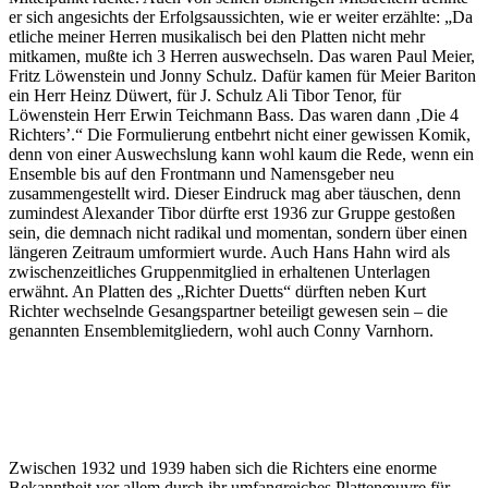
er sich angesichts der Erfolgsaussichten, wie er weiter erzählte: „Da
etliche meiner Herren musikalisch bei den Platten nicht mehr
mitkamen, mußte ich 3 Herren auswechseln. Das waren Paul Meier,
Fritz Löwenstein und Jonny Schulz. Dafür kamen für Meier Bariton
ein Herr Heinz Düwert, für J. Schulz Ali Tibor Tenor, für
Löwenstein Herr Erwin Teichmann Bass. Das waren dann ‚Die 4
Richters’.“ Die Formulierung entbehrt nicht einer gewissen Komik,
denn von einer Auswechslung kann wohl kaum die Rede, wenn ein
Ensemble bis auf den Frontmann und Namensgeber neu
zusammengestellt wird. Dieser Eindruck mag aber täuschen, denn
zumindest Alexander Tibor dürfte erst 1936 zur Gruppe gestoßen
sein, die demnach nicht radikal und momentan, sondern über einen
längeren Zeitraum umformiert wurde. Auch Hans Hahn wird als
zwischenzeitliches Gruppenmitglied in erhaltenen Unterlagen
erwähnt. An Platten des „Richter Duetts“ dürften neben Kurt
Richter wechselnde Gesangspartner beteiligt gewesen sein – die
genannten Ensemblemitgliedern, wohl auch Conny Varnhorn.
Zwischen 1932 und 1939 haben sich die Richters eine enorme
Bekanntheit vor allem durch ihr umfangreiches Plattenœuvre für