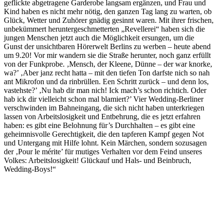
geflickte abgetragene Garderobe langsam ergänzen, und Frau und
Kind haben es nicht mehr nötig, den ganzen Tag lang zu warten, ob
Glück, Wetter und Zuhörer gnädig gesinnt waren. Mit ihrer frischen,
unbekümmert heruntergeschmetterten „Revellerei“ haben sich die
jungen Menschen jetzt auch die Möglichkeit ersungen, um die
Gunst der unsichtbaren Hörerwelt Berlins zu werben – heute abend
um 9.20! Vor mir wandern sie die Straße herunter, noch ganz erfüllt
von der Funkprobe. ‚Mensch, der Kleene, Dünne – der war knorke,
wa?’ ‚Aber janz recht hatta – mit den tiefen Ton darfste nich so nah
ant Mikrofon und da rinbrüllen. Een Schritt zurück – und denn los,
vastehste?’ ‚Nu hab dir man nich! Ick mach’s schon richtich. Oder
hab ick dir vielleicht schon mal blamiert?’ Vier Wedding-Berliner
verschwinden im Bahneingang, die sich nicht haben unterkriegen
lassen von Arbeitslosigkeit und Entbehrung, die es jetzt erfahren
haben: es gibt eine Belohnung für’s Durchhalten – es gibt eine
geheimnisvolle Gerechtigkeit, die den tapferen Kampf gegen Not
und Untergang mit Hilfe lohnt. Kein Märchen, sondern sozusagen
der ‚Pour le mérite’ für mutiges Verhalten vor dem Feind unseres
Volkes: Arbeitslosigkeit! Glückauf und Hals- und Beinbruch,
Wedding-Boys!“