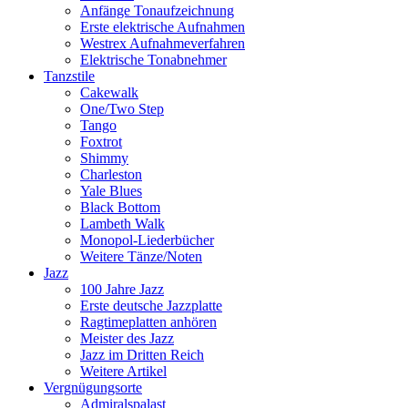
Anfänge Tonaufzeichnung
Erste elektrische Aufnahmen
Westrex Aufnahmeverfahren
Elektrische Tonabnehmer
Tanzstile
Cakewalk
One/Two Step
Tango
Foxtrot
Shimmy
Charleston
Yale Blues
Black Bottom
Lambeth Walk
Monopol-Liederbücher
Weitere Tänze/Noten
Jazz
100 Jahre Jazz
Erste deutsche Jazzplatte
Ragtimeplatten anhören
Meister des Jazz
Jazz im Dritten Reich
Weitere Artikel
Vergnügungsorte
Admiralspalast