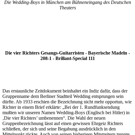
Die Wedding-Boys in München am Bühneneingang des Deutschen
Theaters
Die vier Richters Gesangs-Guitarristen - Bayerische Madeln -
208-1 - Brillant-Special 111
Das erstaunliche Zeitdokument beinhaltet ein Indiz dafür, dass der
Gruppenname dem Berliner Stadtteil Wedding entsprungen sein
dürfte. Ab 1933 erschien die Bezeichnung nicht mehr opportun, wie
Richter in einem Brief erklärte: „Bei der 1. Rundfunksendung
mußten wir unseren Namen Wedding-Boys (Englisch bei Hitler) in
‚Die vier Richters’ umbenennen“. Die Wahl der neuen
Gruppenbezeichnung lässt auf einen gewissen Ehrgeiz Richters
schließen, der sich und seine Begabung ausdrücklich in den
Mittelpunkt rückte. Auch von seinen bisherigen Mitstreitern trennte