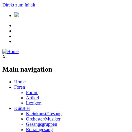
Direkt zum Inhalt
X
Main navigation
Home
Foren
Forum
Artikel
Lexikon
Künstler
Kleinkunst/Gesang
Orchester/Musiker
Gesangsgruppen
Refraingesang