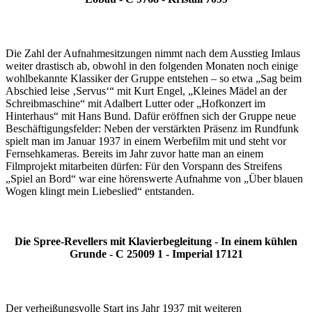
Die Zahl der Aufnahmesitzungen nimmt nach dem Ausstieg Imlaus
weiter drastisch ab, obwohl in den folgenden Monaten noch einige
wohlbekannte Klassiker der Gruppe entstehen – so etwa „Sag beim
Abschied leise ‚Servus‘“ mit Kurt Engel, „Kleines Mädel an der
Schreibmaschine“ mit Adalbert Lutter oder „Hofkonzert im
Hinterhaus“ mit Hans Bund. Dafür eröffnen sich der Gruppe neue
Beschäftigungsfelder: Neben der verstärkten Präsenz im Rundfunk
spielt man im Januar 1937 in einem Werbefilm mit und steht vor
Fernsehkameras. Bereits im Jahr zuvor hatte man an einem
Filmprojekt mitarbeiten dürfen: Für den Vorspann des Streifens
„Spiel an Bord“ war eine hörenswerte Aufnahme von „Über blauen
Wogen klingt mein Liebeslied“ entstanden.
Die Spree-Revellers mit Klavierbegleitung - In einem kühlen
Grunde - C 25009 1 - Imperial 17121
Der verheißungsvolle Start ins Jahr 1937 mit weiteren