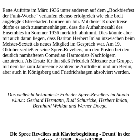
Erste Auftritte im März 1936 unter anderem auf dem „Bockbierfest
der Funk-Woche“ verlaufen ebenso erfolgreich wie eine breit
angelegte Ostseebäder-Tournee im Juli. Mit dieser Konzertreise
dürfte es auch zusammenhängen, dass die Aufnahmezahl des
Ensembles im Sommer 1936 merklich abnimmt. Dies könnte aber
mit auch daran liegen, dass Bariton Herbert Imlau inzwischen beim
Meister-Sextett als neues Mitglied im Gespräch war. Am 19.
Oktober verließ er seine Spree-Revellers, um den Posten bei den
deutlich namhafteren Comedian-Harmonists-Nachfolgern
anzutreten. Als Ersatz für ihn stieß Friedrich Mietzner zur Gruppe,
mit dem bis zum Jahresende zahlreiche Auftritte in und um Berlin,
aber auch in Königsberg und Friedrichshagen absolviert werden.
Das vielleicht bekannteste Foto der Spree-Revellers im Studio –
v.l.n.r.: Gerhard Hermann, Rudi Schuricke, Herbert Imlau,
Bernhard Wehlan und Werner Doege.
Die Spree Revellers mit Klavierbegleitung - Drunt' in der
Lobau - C 9768 - Kristall 7099