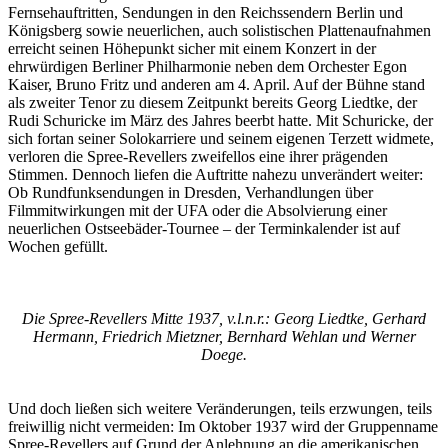
Fernsehauftritten, Sendungen in den Reichssendern Berlin und
Königsberg sowie neuerlichen, auch solistischen Plattenaufnahmen
erreicht seinen Höhepunkt sicher mit einem Konzert in der
ehrwürdigen Berliner Philharmonie neben dem Orchester Egon
Kaiser, Bruno Fritz und anderen am 4. April. Auf der Bühne stand
als zweiter Tenor zu diesem Zeitpunkt bereits Georg Liedtke, der
Rudi Schuricke im März des Jahres beerbt hatte. Mit Schuricke, der
sich fortan seiner Solokarriere und seinem eigenen Terzett widmete,
verloren die Spree-Revellers zweifellos eine ihrer prägenden
Stimmen. Dennoch liefen die Auftritte nahezu unverändert weiter:
Ob Rundfunksendungen in Dresden, Verhandlungen über
Filmmitwirkungen mit der UFA oder die Absolvierung einer
neuerlichen Ostseebäder-Tournee – der Terminkalender ist auf
Wochen gefüllt.
Die Spree-Revellers Mitte 1937, v.l.n.r.: Georg Liedtke, Gerhard
Hermann, Friedrich Mietzner, Bernhard Wehlan und Werner
Doege.
Und doch ließen sich weitere Veränderungen, teils erzwungen, teils
freiwillig nicht vermeiden: Im Oktober 1937 wird der Gruppenname
Spree-Revellers auf Grund der Anlehnung an die amerikanischen