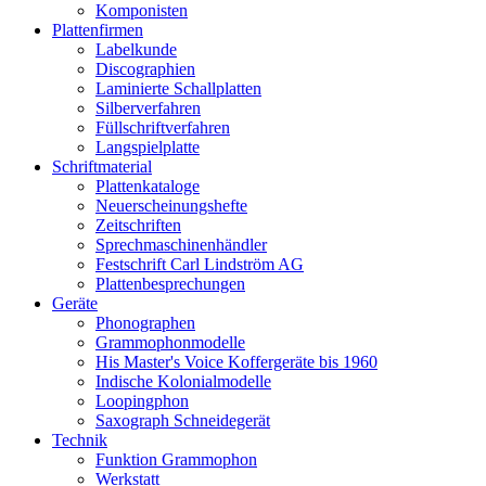
Komponisten
Plattenfirmen
Labelkunde
Discographien
Laminierte Schallplatten
Silberverfahren
Füllschriftverfahren
Langspielplatte
Schriftmaterial
Plattenkataloge
Neuerscheinungshefte
Zeitschriften
Sprechmaschinenhändler
Festschrift Carl Lindström AG
Plattenbesprechungen
Geräte
Phonographen
Grammophonmodelle
His Master's Voice Koffergeräte bis 1960
Indische Kolonialmodelle
Loopingphon
Saxograph Schneidegerät
Technik
Funktion Grammophon
Werkstatt