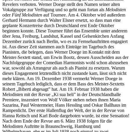
Revelers verboten. Werner Doege stellt den Namen seiner alten
Vokalgruppe zur Verfügung und so geht man fortan als
Melodisten
oder
Fünf Melodisten
auf Tournee. Am 4. Oktober wird außerdem
Gerhard Hermann durch Walter Elsner ersetzt, so dass man eine
geplante Konzertreise durch Deutschland erst Ende Oktober
beginnen konnte. Diese Tournee führt das Ensemble unter anderem
über Jena, Freiburg, Landshut, Kassel und Gelsenkirchen Anfang
Dezember zurück nach Berlin, wo es zu Fernsehauftritten engagiert
ist. Aus dieser Zeit stammen auch Einträge im Tagebuch des
Pianisten, die belegen, dass Werner Doege im Kontakt mit dem
Meister-Sextett stand, um Erwin Bootz, dessen Ausscheiden aus der
Nachfolgegruppe der Comedian Harmonists wohl schon abzusehen
war, sowohl als Arrangeur als auch als Pianist zu ersetzen. Warum
dieses Engagement letztendlich nicht zustande kam, lässt sich nicht
mehr klären. Am 19. Dezember 1938 vermerkt Werner Doege in
seinem Tagebuch lediglich, dass er dem Bass des Meister-Sextetts
Robert „Biberti abgesagt” hat. Am 19. Februar 1938 haben die
Melodisten mit der Revue „Ki sua heli” in der Deutschlandhalle
Premiere, inszeniert von Wolf Völker stehen neben ihnen Maria
Sazarina, Paul Westermeier, Hans Hessling und Oskar Ballhaus im
Rampenlicht. Der erste Hallenflug der Welt, der in der Revue von
Hanna Reitsch und Karl Bode dargeboten wurde, ist eine Sensation!
Nach dem Ende der Revue am 6. März 1938 folgen für die
Melodisten Auftritte in Braunschweig, Hamburg und
Wilhelmshaven, ehe es im Juli 1938 noch einmal zu zwei