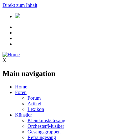
Direkt zum Inhalt
X
Main navigation
Home
Foren
Forum
Artikel
Lexikon
Künstler
Kleinkunst/Gesang
Orchester/Musiker
Gesangsgruppen
Refraingesang