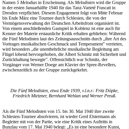
Namen
5 Melodias
in Erscheinung. Als
Melodisten
wird die Gruppe
in der ersten Januarhälfte 1940 für das Tanz-Varieté Frascati in
Dresden verpflichtet. Diesem Engagement folgt von Mitte Februar
bis Ende März eine Tournee durch Schlesien, die von der
Vermögensverwaltung der Deutschen Arbeitsfront organisiert ist.
Von einem anschließenden Gastspiel in Koblenz ist eine auch für
Kenner der Materie erstaunliche Kritik erhalten geblieben: Während
die Fünf Melodisten laut des Zeitungsausschnitts durch „ihre Art des
Vortrages musikalischen Geschmack und Temperament” verrieten,
wird besonders „die unentbehrliche musikalische Begleitung am
Flügel lobend hervorgehoben, die Albert Schmitz mit Sicherheit und
Zurückhaltung besorgte”. Offensichtlich war Schmitz, der
Vorgänger von Werner Doege am Klavier der Spree-Revellers,
zwischenzeitlich zu der Gruppe zurückgekehrt.
Die Fünf Melodisten, etwa Ende 1939, v.l.n.r.: Fritz Döpke,
Friedrich Mietzner, Bernhard Wehlan und Werner Preuß.
Als die Fünf Melodisten von 15. bis 30. Mai 1940 ihre zweite
Schlesien-Tournee absolvieren, ist wieder Gerd Elstermann als
Begleiter mit von der Partie, wie eine Kritik eines Auftritts in
Bunzlau vom 17. Mai 1940 belegt: „Es ist eine besondere Kunst,