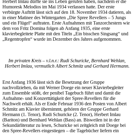
Herbert Imlau dürfte sie ins Leben gerufen haben, nachdem er die
Humoresk Melodios im Mai 1934 verlassen hatte. Der erste
verbürgte Auftritt lässt sich auf den 18. November 1934 datieren, als
in einer Matinee des Wintergarten „Die Spree Revellers – 5 Jungs
und ein Flügel“ auftraten. Erste Aufnahmen mit Tanzorchestern wie
dem von Fritz Domina folgen ab Anfang 1935, eine erste
klavierbegleitete Platte mit den Titeln „Ein bisschen Singsang“ und
„Regentropfen“ wurde im Dezember des Jahres aufgenommen.
Im privaten Kreis – v.l.n.r.: Rudi Schuricke, Bernhard Wehlan,
Herbert Imlau, vermutlich Albert Schmitz und Gerhard Hermann.
Erst Anfang 1936 lässt sich die Besetzung der Gruppe
nachvollziehen, da mit Werner Doege ein neuer Klavierbegleiter
zum Ensemble stößt, der penibel Tagebuch führt und damit die
Aufnahme- und Konzerttätigkeit der Spree-Revellers für die
Nachwelt erhält. Als er Ende Februar 1936 den Posten von Albert
Schmitz am Klavier übernimmt, gehören der Gruppe Gerhard
Hermann (1. Tenor), Rudi Schuricke (2. Tenor), Herbert Imlau
(Bariton) und Bernhard Wehlan (Bass) an. Bisweilen ist in der
Sekundärliteratur zu lesen, Schuricke sei zeitgleich mit Doege bei
den Spree-Revellers eingestiegen – die Tagebücher liefern ein