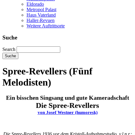
Eldorado
Metropol Palast
Haus Vaterland
Haller-Revuen
Weitere Auftrittsorte
Suche
Search
Spree-Revellers (Fünf
Melodisten)
Ein bisschen Singsang und gute Kameradschaft
Die Spree-Revellers
von Josef Westner (humoresk)
Die Spree-Revellers 1936 vor dem Kristall-Aufnahmestudio, v.l.n.r.: