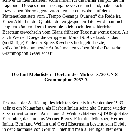
schwer zu identifizieren. Aufnahmen für die Firma Tempo, die im
Tagebuch Doeges ohne Titelangabe verzeichnet sind, haben sich
inzwischen überwiegend zuordnen lassen, wobei auf dem
Plattenetikett stets vom „Tempo-Gesangs-Quartett“ die Rede ist.
Einen Abfall in der Qualität der eingespielten Titel wird man nicht
leugnen können. Dem Ensemble blieb nach den zahlreichen
Besetzungswechseln vom Glanz früherer Tage nur wenig übrig. Als
auch Werner Doege die Gruppe im März 1939 verlässt, ist das
(vorläufige) Ende der Spree-Revellers besiegelt. Letzte,
volkstümlich anmutende Aufnahmen entstehen für die Deutsche
Grammophon-Gesellschaft.
Die fünf Melodisten - Dort an der Mühle - 3730 GN 8 -
Grammophon 2957 A
Erst nach der Auflösung des Meister-Sextetts im September 1939
gelingt ein Neuanfang, als Herbert Imlau seine alte Gruppe wieder
zusammentrommelt. Am 1. und 2. Weihnachtsfeiertag 1939 gibt das
Ensemble, das nun aus Werner Preuß, Friedrich Mietzner, Herbert
Imlau, Bernhard Wehlan und Gerd Elstermann besteht, sein Debüt
in der Stadthalle von Görlitz – hier tritt man allerdings unter dem