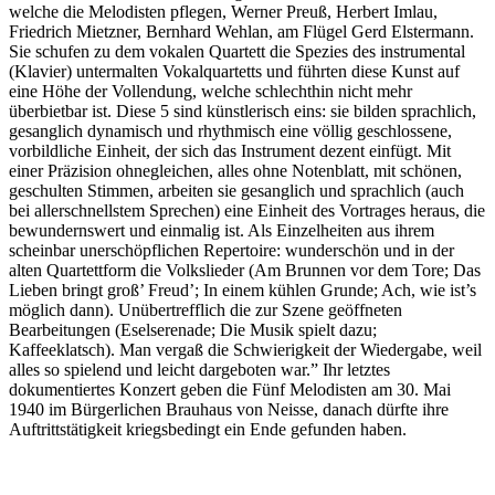
welche die Melodisten pflegen, Werner Preuß, Herbert Imlau,
Friedrich Mietzner, Bernhard Wehlan, am Flügel Gerd Elstermann.
Sie schufen zu dem vokalen Quartett die Spezies des instrumental
(Klavier) untermalten Vokalquartetts und führten diese Kunst auf
eine Höhe der Vollendung, welche schlechthin nicht mehr
überbietbar ist. Diese 5 sind künstlerisch eins: sie bilden sprachlich,
gesanglich dynamisch und rhythmisch eine völlig geschlossene,
vorbildliche Einheit, der sich das Instrument dezent einfügt. Mit
einer Präzision ohnegleichen, alles ohne Notenblatt, mit schönen,
geschulten Stimmen, arbeiten sie gesanglich und sprachlich (auch
bei allerschnellstem Sprechen) eine Einheit des Vortrages heraus, die
bewundernswert und einmalig ist. Als Einzelheiten aus ihrem
scheinbar unerschöpflichen Repertoire: wunderschön und in der
alten Quartettform die Volkslieder (Am Brunnen vor dem Tore; Das
Lieben bringt groß’ Freud’; In einem kühlen Grunde; Ach, wie ist’s
möglich dann). Unübertrefflich die zur Szene geöffneten
Bearbeitungen (Eselserenade; Die Musik spielt dazu;
Kaffeeklatsch). Man vergaß die Schwierigkeit der Wiedergabe, weil
alles so spielend und leicht dargeboten war.” Ihr letztes
dokumentiertes Konzert geben die Fünf Melodisten am 30. Mai
1940 im Bürgerlichen Brauhaus von Neisse, danach dürfte ihre
Auftrittstätigkeit kriegsbedingt ein Ende gefunden haben.