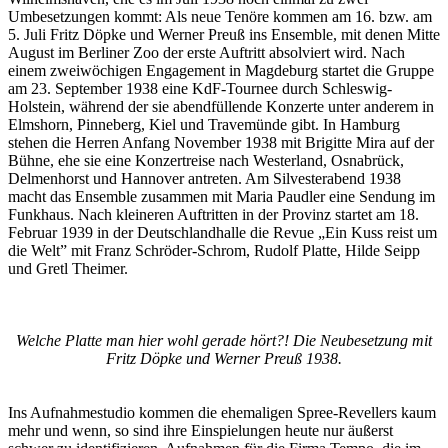
Umbesetzungen kommt: Als neue Tenöre kommen am 16. bzw. am
5. Juli Fritz Döpke und Werner Preuß ins Ensemble, mit denen Mitte
August im Berliner Zoo der erste Auftritt absolviert wird. Nach
einem zweiwöchigen Engagement in Magdeburg startet die Gruppe
am 23. September 1938 eine KdF-Tournee durch Schleswig-
Holstein, während der sie abendfüllende Konzerte unter anderem in
Elmshorn, Pinneberg, Kiel und Travemünde gibt. In Hamburg
stehen die Herren Anfang November 1938 mit Brigitte Mira auf der
Bühne, ehe sie eine Konzertreise nach Westerland, Osnabrück,
Delmenhorst und Hannover antreten. Am Silvesterabend 1938
macht das Ensemble zusammen mit Maria Paudler eine Sendung im
Funkhaus. Nach kleineren Auftritten in der Provinz startet am 18.
Februar 1939 in der Deutschlandhalle die Revue „Ein Kuss reist um
die Welt” mit Franz Schröder-Schrom, Rudolf Platte, Hilde Seipp
und Gretl Theimer.
Welche Platte man hier wohl gerade hört?! Die Neubesetzung mit
Fritz Döpke und Werner Preuß 1938.
Ins Aufnahmestudio kommen die ehemaligen Spree-Revellers kaum
mehr und wenn, so sind ihre Einspielungen heute nur äußerst