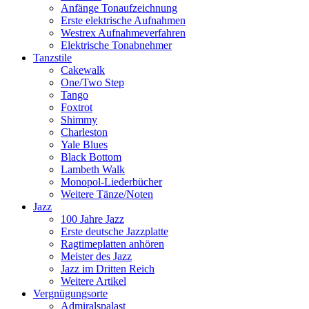
Anfänge Tonaufzeichnung
Erste elektrische Aufnahmen
Westrex Aufnahmeverfahren
Elektrische Tonabnehmer
Tanzstile
Cakewalk
One/Two Step
Tango
Foxtrot
Shimmy
Charleston
Yale Blues
Black Bottom
Lambeth Walk
Monopol-Liederbücher
Weitere Tänze/Noten
Jazz
100 Jahre Jazz
Erste deutsche Jazzplatte
Ragtimeplatten anhören
Meister des Jazz
Jazz im Dritten Reich
Weitere Artikel
Vergnügungsorte
Admiralspalast