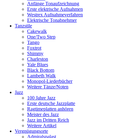
Anfänge Tonaufzeichnung
Erste elektrische Aufnahmen
Westrex Aufnahmeverfahren
Elektrische Tonabnehmer
Tanzstile
Cakewalk
One/Two Step
Tango
Foxtrot
Shimmy
Charleston
Yale Blues
Black Bottom
Lambeth Walk
Monopol-Liederbücher
Weitere Tänze/Noten
Jazz
100 Jahre Jazz
Erste deutsche Jazzplatte
Ragtimeplatten anhören
Meister des Jazz
Jazz im Dritten Reich
Weitere Artikel
Vergnügungsorte
Admiralspalast