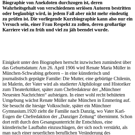
Biographie von Anekdoten durchzogen ist, deren
Wahrheitsgehalt von verschiedenen seriösen Autoren bestritten
oder beglaubigt wird, in jedem Fall aber nicht mehr eindeutig
zu prüfen ist. Die vorliegende Kurzbiographie kann also nur ein
Versuch sein, einer Frau Respekt zu zollen, deren großartige
Karriere viel zu früh und viel zu jäh beendet wurde.
Einigkeit unter den Biographen herrscht inzwischen zumindest über
das Geburtsdatum: Am 26. April 1906 wird Renate Maria Müller in
München-Schwabing geboren – in eine künstlerisch und
journalistisch geprägte Familie: Die Mutter, eine gebürtige Chilenin,
ist Malerin, der Vater wird als studierter Altphilologe und Historiker
zum Theaterkritiker, später zum Chefredakteur der „Münchner
Neuesten Nachrichten“ aufsteigen. In einer wohl recht behüteten
Umgebung wächst Renate Müller nahe München in Emmering auf.
Sie besucht die hiesige Volksschule, später ein Münchner
Gymnasium.1920 zieht die Familie nach Danzig, wo Vater Karl-
Eugen die Chefredaktion der „Danziger Zeitung“ übernimmt. Schon
dort reift durch den Gesangsunterricht ihr Entschluss, eine
künstlerische Laufbahn einzuschlagen, der sich noch verstärkt, als
man nach einer neuerlichen beruflichen Veränderung des