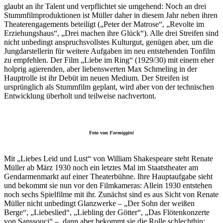
glaubt an ihr Talent und verpflichtet sie umgehend: Noch an drei
Stummfilmproduktionen ist Müller daher in diesem Jahr neben ihren
Theaterengagements beteiligt („Peter der Matrose“, „Revolte im
Erziehungshaus“, „Drei machen ihre Glück“). Alle drei Streifen sind
nicht unbedingt anspruchsvollstes Kulturgut, genügen aber, um die
Jungdarstellerin für weitere Aufgaben im neu entstehenden Tonfilm
zu empfehlen. Der Film „Liebe im Ring“ (1929/30) mit einem eher
holprig agierenden, aber liebenswerten Max Schmeling in der
Hauptrolle ist ihr Debüt im neuen Medium. Der Streifen ist
ursprünglich als Stummfilm geplant, wird aber von der technischen
Entwicklung überholt und teilweise nachvertont.
Foto von
Formiggini
Mit „Liebes Leid und Lust“ von William Shakespeare steht Renate
Müller ab März 1930 noch ein letztes Mal im Staatstheater am
Gendarmenmarkt auf einer Theaterbühne. Ihre Hauptaufgabe sieht
und bekommt sie nun vor den Filmkameras: Allein 1930 entstehen
noch sechs Spielfilme mit ihr. Zunächst sind es aus Sicht von Renate
Müller nicht unbedingt Glanzwerke – „Der Sohn der weißen
Berge“, „Liebeslied“, „Liebling der Götter“, „Das Flötenkonzerte
von Sanssouci“ –, dann aber bekommt sie die Rolle schlechthin: