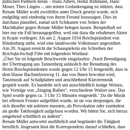
jüdischen Partnern heran – Hans Albers, Heinz Rühmann, Hans
Moser, Theo Lingen –, um seinen Gedankengang zu stützen, dass
Renate Müller wohl zweifellos unter Druck gesetzt wurde, sich
endgültig und eindeutig von ihrem Freund loszusagen. Dies ist
durchaus plausibel, zumal sich Schikanen von Seiten der
Machthaber gegen Renate Müller belegen lassen. Beispielhaft sei
hier nur ein Fall herausgegriffen, weil mir dazu die erhaltenen Akten
in Kopie vorliegen: Als am 2. August 1934 Reichspräsident von
Hindenburg stirbt, wird eine landesweite Volkstrauer angeordnet.
Am 20. August erreicht die Schauspielerin ein Schreiben der
Reichsfachschaft Film
mit folgendem Wortlaut:
„Über Sie ist folgende Beschwerde eingelaufen: ‚Nach Beendigung
der Übertragung aus Tannenberg anlässlich der Bestattung des
Herrn Reichspräsidenten wurde gegen 12 Uhr 15 festgestellt, dass in
dem Hause Bachstelzenweg 11, das von Ihnen bewohnt wird,
Tanzmusik auf Schallplatten und anschließend Klaviermusik
gespielt wurde. Es handelte sich um ausschließlich lustige Weisen,
wie Vorträge von „Singing Babies“, verschiedene Walzer usw. Das
Spiel wurde gegen ca. 3 Uhr 15 Minuten eingestellt.‘ Da die Musik
bei offenem Fenster aufgeführt wurde, ist sie von denjenigen, die
sich dieselbe mit anhören mussten, als Provokation oder zumindest
als große Taktlosigkeit aufgefasst worden. Wir bitten Sie, sich hierzu
umgehend schriftlich zu äußern“.
Renate Müller antwortet ausführlich und begründet die Tätigkeit
beruflich. Insgesamt lässt die Korrespondenz darauf schließen, dass