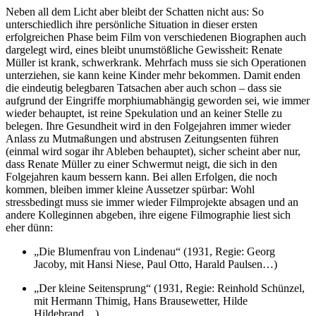
Neben all dem Licht aber bleibt der Schatten nicht aus: So
unterschiedlich ihre persönliche Situation in dieser ersten
erfolgreichen Phase beim Film von verschiedenen Biographen auch
dargelegt wird, eines bleibt unumstößliche Gewissheit: Renate
Müller ist krank, schwerkrank. Mehrfach muss sie sich Operationen
unterziehen, sie kann keine Kinder mehr bekommen. Damit enden
die eindeutig belegbaren Tatsachen aber auch schon – dass sie
aufgrund der Eingriffe morphiumabhängig geworden sei, wie immer
wieder behauptet, ist reine Spekulation und an keiner Stelle zu
belegen. Ihre Gesundheit wird in den Folgejahren immer wieder
Anlass zu Mutmaßungen und abstrusen Zeitungsenten führen
(einmal wird sogar ihr Ableben behauptet), sicher scheint aber nur,
dass Renate Müller zu einer Schwermut neigt, die sich in den
Folgejahren kaum bessern kann. Bei allen Erfolgen, die noch
kommen, bleiben immer kleine Aussetzer spürbar: Wohl
stressbedingt muss sie immer wieder Filmprojekte absagen und an
andere Kolleginnen abgeben, ihre eigene Filmographie liest sich
eher dünn:
„Die Blumenfrau von Lindenau“ (1931, Regie: Georg
Jacoby, mit Hansi Niese, Paul Otto, Harald Paulsen…)
„Der kleine Seitensprung“ (1931, Regie: Reinhold Schünzel,
mit Hermann Thimig, Hans Brausewetter, Hilde
Hildebrand…)