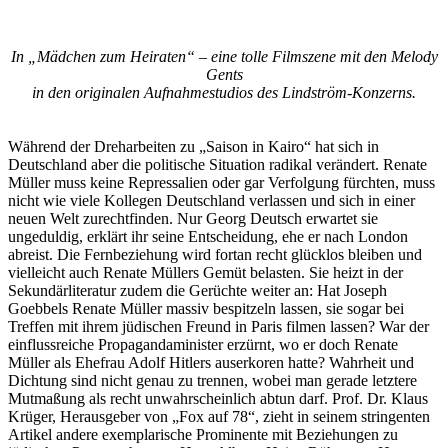
In „Mädchen zum Heiraten“ – eine tolle Filmszene mit den Melody
Gents
in den originalen Aufnahmestudios des Lindström-Konzerns.
Während der Dreharbeiten zu „Saison in Kairo“ hat sich in
Deutschland aber die politische Situation radikal verändert. Renate
Müller muss keine Repressalien oder gar Verfolgung fürchten, muss
nicht wie viele Kollegen Deutschland verlassen und sich in einer
neuen Welt zurechtfinden. Nur Georg Deutsch erwartet sie
ungeduldig, erklärt ihr seine Entscheidung, ehe er nach London
abreist. Die Fernbeziehung wird fortan recht glücklos bleiben und
vielleicht auch Renate Müllers Gemüt belasten. Sie heizt in der
Sekundärliteratur zudem die Gerüchte weiter an: Hat Joseph
Goebbels Renate Müller massiv bespitzeln lassen, sie sogar bei
Treffen mit ihrem jüdischen Freund in Paris filmen lassen? War der
einflussreiche Propagandaminister erzürnt, wo er doch Renate
Müller als Ehefrau Adolf Hitlers auserkoren hatte? Wahrheit und
Dichtung sind nicht genau zu trennen, wobei man gerade letztere
Mutmaßung als recht unwahrscheinlich abtun darf. Prof. Dr. Klaus
Krüger, Herausgeber von „Fox auf 78“, zieht in seinem stringenten
Artikel andere exemplarische Prominente mit Beziehungen zu