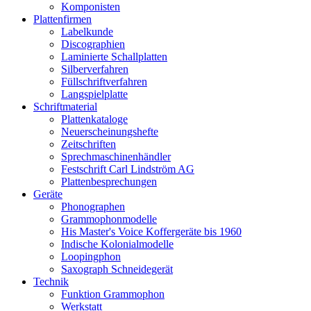
Komponisten
Plattenfirmen
Labelkunde
Discographien
Laminierte Schallplatten
Silberverfahren
Füllschriftverfahren
Langspielplatte
Schriftmaterial
Plattenkataloge
Neuerscheinungshefte
Zeitschriften
Sprechmaschinenhändler
Festschrift Carl Lindström AG
Plattenbesprechungen
Geräte
Phonographen
Grammophonmodelle
His Master's Voice Koffergeräte bis 1960
Indische Kolonialmodelle
Loopingphon
Saxograph Schneidegerät
Technik
Funktion Grammophon
Werkstatt