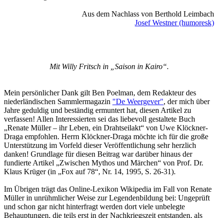
Aus dem Nachlass von Berthold Leimbach
Josef Westner (humoresk)
Mit Willy Fritsch in „Saison in Kairo“.
Mein persönlicher Dank gilt Ben Poelman, dem Redakteur des
niederländischen Sammlermagazin
"De Weergever"
, der mich über
Jahre geduldig und beständig ermuntert hat, diesen Artikel zu
verfassen! Allen Interessierten sei das liebevoll gestaltete Buch
„Renate Müller – ihr Leben, ein Drahtseilakt“ von Uwe Klöckner-
Draga empfohlen. Herrn Klöckner-Draga möchte ich für die große
Unterstützung im Vorfeld dieser Veröffentlichung sehr herzlich
danken! Grundlage für diesen Beitrag war darüber hinaus der
fundierte Artikel „Zwischen Mythos und Märchen“ von Prof. Dr.
Klaus Krüger (in „Fox auf 78“, Nr. 14, 1995, S. 26-31).
Im Übrigen trägt das Online-Lexikon Wikipedia im Fall von Renate
Müller in unrühmlicher Weise zur Legendenbildung bei: Ungeprüft
und schon gar nicht hinterfragt werden dort viele unbelegte
Behauptungen, die teils erst in der Nachkriegszeit entstanden, als