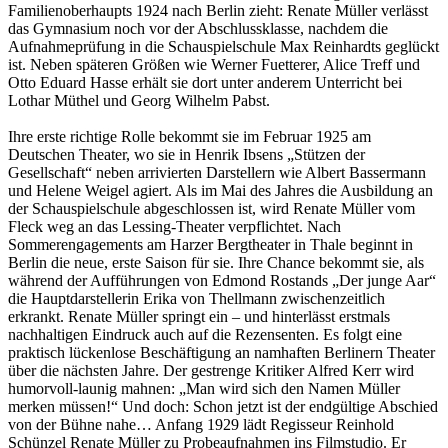
Familienoberhaupts 1924 nach Berlin zieht: Renate Müller verlässt
das Gymnasium noch vor der Abschlussklasse, nachdem die
Aufnahmeprüfung in die Schauspielschule Max Reinhardts geglückt
ist. Neben späteren Größen wie Werner Fuetterer, Alice Treff und
Otto Eduard Hasse erhält sie dort unter anderem Unterricht bei
Lothar Müthel und Georg Wilhelm Pabst.
Ihre erste richtige Rolle bekommt sie im Februar 1925 am
Deutschen Theater, wo sie in Henrik Ibsens „Stützen der
Gesellschaft“ neben arrivierten Darstellern wie Albert Bassermann
und Helene Weigel agiert. Als im Mai des Jahres die Ausbildung an
der Schauspielschule abgeschlossen ist, wird Renate Müller vom
Fleck weg an das Lessing-Theater verpflichtet. Nach
Sommerengagements am Harzer Bergtheater in Thale beginnt in
Berlin die neue, erste Saison für sie. Ihre Chance bekommt sie, als
während der Aufführungen von Edmond Rostands „Der junge Aar“
die Hauptdarstellerin Erika von Thellmann zwischenzeitlich
erkrankt. Renate Müller springt ein – und hinterlässt erstmals
nachhaltigen Eindruck auch auf die Rezensenten. Es folgt eine
praktisch lückenlose Beschäftigung an namhaften Berlinern Theater
über die nächsten Jahre. Der gestrenge Kritiker Alfred Kerr wird
humorvoll-launig mahnen: „Man wird sich den Namen Müller
merken müssen!“ Und doch: Schon jetzt ist der endgültige Abschied
von der Bühne nahe… Anfang 1929 lädt Regisseur Reinhold
Schünzel Renate Müller zu Probeaufnahmen ins Filmstudio. Er