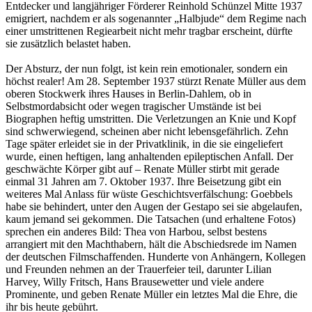
Entdecker und langjähriger Förderer Reinhold Schünzel Mitte 1937
emigriert, nachdem er als sogenannter „Halbjude“ dem Regime nach
einer umstrittenen Regiearbeit nicht mehr tragbar erscheint, dürfte
sie zusätzlich belastet haben.
Der Absturz, der nun folgt, ist kein rein emotionaler, sondern ein
höchst realer! Am 28. September 1937 stürzt Renate Müller aus dem
oberen Stockwerk ihres Hauses in Berlin-Dahlem, ob in
Selbstmordabsicht oder wegen tragischer Umstände ist bei
Biographen heftig umstritten. Die Verletzungen an Knie und Kopf
sind schwerwiegend, scheinen aber nicht lebensgefährlich. Zehn
Tage später erleidet sie in der Privatklinik, in die sie eingeliefert
wurde, einen heftigen, lang anhaltenden epileptischen Anfall. Der
geschwächte Körper gibt auf – Renate Müller stirbt mit gerade
einmal 31 Jahren am 7. Oktober 1937. Ihre Beisetzung gibt ein
weiteres Mal Anlass für wüste Geschichtsverfälschung: Goebbels
habe sie behindert, unter den Augen der Gestapo sei sie abgelaufen,
kaum jemand sei gekommen. Die Tatsachen (und erhaltene Fotos)
sprechen ein anderes Bild: Thea von Harbou, selbst bestens
arrangiert mit den Machthabern, hält die Abschiedsrede im Namen
der deutschen Filmschaffenden. Hunderte von Anhängern, Kollegen
und Freunden nehmen an der Trauerfeier teil, darunter Lilian
Harvey, Willy Fritsch, Hans Brausewetter und viele andere
Prominente, und geben Renate Müller ein letztes Mal die Ehre, die
ihr bis heute gebührt.