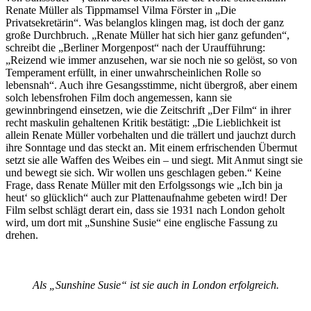
Renate Müller als Tippmamsel Vilma Förster in „Die
Privatsekretärin“. Was belanglos klingen mag, ist doch der ganz
große Durchbruch. „Renate Müller hat sich hier ganz gefunden“,
schreibt die „Berliner Morgenpost“ nach der Uraufführung:
„Reizend wie immer anzusehen, war sie noch nie so gelöst, so von
Temperament erfüllt, in einer unwahrscheinlichen Rolle so
lebensnah“. Auch ihre Gesangsstimme, nicht übergroß, aber einem
solch lebensfrohen Film doch angemessen, kann sie
gewinnbringend einsetzen, wie die Zeitschrift „Der Film“ in ihrer
recht maskulin gehaltenen Kritik bestätigt: „Die Lieblichkeit ist
allein Renate Müller vorbehalten und die trällert und jauchzt durch
ihre Sonntage und das steckt an. Mit einem erfrischenden Übermut
setzt sie alle Waffen des Weibes ein – und siegt. Mit Anmut singt sie
und bewegt sie sich. Wir wollen uns geschlagen geben.“ Keine
Frage, dass Renate Müller mit den Erfolgssongs wie „Ich bin ja
heut‘ so glücklich“ auch zur Plattenaufnahme gebeten wird! Der
Film selbst schlägt derart ein, dass sie 1931 nach London geholt
wird, um dort mit „Sunshine Susie“ eine englische Fassung zu
drehen.
Als „Sunshine Susie“ ist sie auch in London erfolgreich.