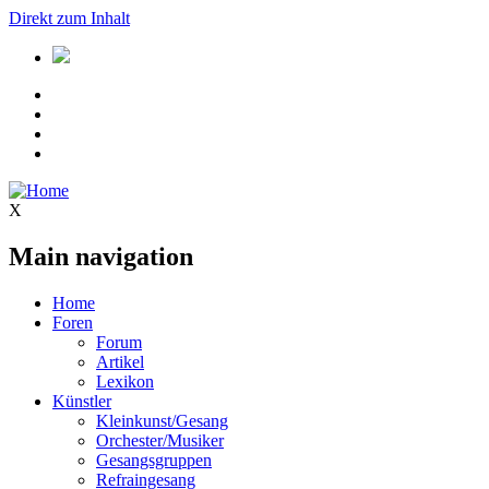
Direkt zum Inhalt
X
Main navigation
Home
Foren
Forum
Artikel
Lexikon
Künstler
Kleinkunst/Gesang
Orchester/Musiker
Gesangsgruppen
Refraingesang