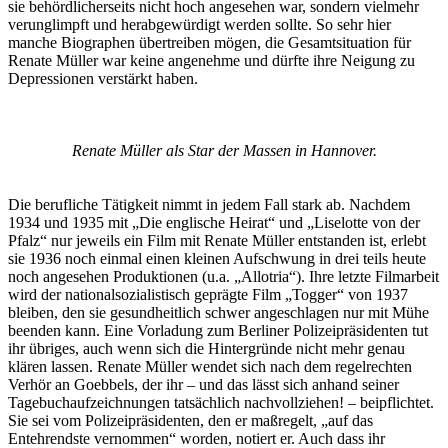
sie behördlicherseits nicht hoch angesehen war, sondern vielmehr
verunglimpft und herabgewürdigt werden sollte. So sehr hier
manche Biographen übertreiben mögen, die Gesamtsituation für
Renate Müller war keine angenehme und dürfte ihre Neigung zu
Depressionen verstärkt haben.
Renate Müller als Star der Massen in Hannover.
Die berufliche Tätigkeit nimmt in jedem Fall stark ab. Nachdem
1934 und 1935 mit „Die englische Heirat“ und „Liselotte von der
Pfalz“ nur jeweils ein Film mit Renate Müller entstanden ist, erlebt
sie 1936 noch einmal einen kleinen Aufschwung in drei teils heute
noch angesehen Produktionen (u.a. „Allotria“). Ihre letzte Filmarbeit
wird der nationalsozialistisch geprägte Film „Togger“ von 1937
bleiben, den sie gesundheitlich schwer angeschlagen nur mit Mühe
beenden kann. Eine Vorladung zum Berliner Polizeipräsidenten tut
ihr übriges, auch wenn sich die Hintergründe nicht mehr genau
klären lassen. Renate Müller wendet sich nach dem regelrechten
Verhör an Goebbels, der ihr – und das lässt sich anhand seiner
Tagebuchaufzeichnungen tatsächlich nachvollziehen! – beipflichtet.
Sie sei vom Polizeipräsidenten, den er maßregelt, „auf das
Entehrendste vernommen“ worden, notiert er. Auch dass ihr