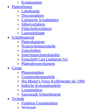
Komponisten
Plattenfirmen
Labelkunde
Discographien
Laminierte Schallplatten
Silberverfahren
Füllschriftverfahren
Langspielplatte
Schriftmaterial
Plattenkataloge
Neuerscheinungshefte
Zeitschriften
Sprechmaschinenhändler
Festschrift Carl Lindström AG
Plattenbesprechungen
Geräte
Phonographen
Grammophonmodelle
His Master's Voice Koffergeräte bis 1960
Indische Kolonialmodelle
Loopingphon
Saxograph Schneidegerät
Technik
Funktion Grammophon
Werkstatt