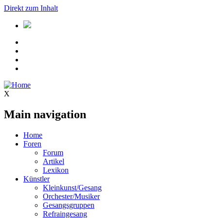
Direkt zum Inhalt
X
Main navigation
Home
Foren
Forum
Artikel
Lexikon
Künstler
Kleinkunst/Gesang
Orchester/Musiker
Gesangsgruppen
Refraingesang