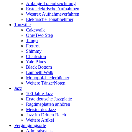
Anfänge Tonaufzeichnung
Erste elektrische Aufnahmen
Westrex Aufnahmeverfahren
Elektrische Tonabnehmer
Tanzstile
Cakewalk
One/Two Step
Tango
Foxtrot
Shimmy
Charleston
Yale Blues
Black Bottom
Lambeth Walk
Monopol-Liederbücher
Weitere Tänze/Noten
Jazz
100 Jahre Jazz
Erste deutsche Jazzplatte
Ragtimeplatten anhören
Meister des Jazz
Jazz im Dritten Reich
Weitere Artikel
Vergnügungsorte
Admiralspalast