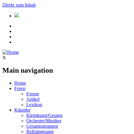
Direkt zum Inhalt
X
Main navigation
Home
Foren
Forum
Artikel
Lexikon
Künstler
Kleinkunst/Gesang
Orchester/Musiker
Gesangsgruppen
Refraingesang