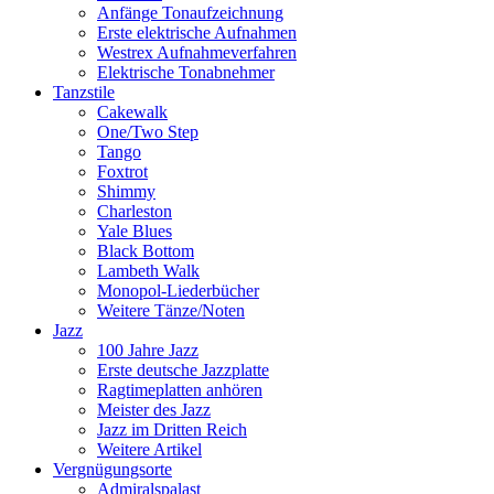
Anfänge Tonaufzeichnung
Erste elektrische Aufnahmen
Westrex Aufnahmeverfahren
Elektrische Tonabnehmer
Tanzstile
Cakewalk
One/Two Step
Tango
Foxtrot
Shimmy
Charleston
Yale Blues
Black Bottom
Lambeth Walk
Monopol-Liederbücher
Weitere Tänze/Noten
Jazz
100 Jahre Jazz
Erste deutsche Jazzplatte
Ragtimeplatten anhören
Meister des Jazz
Jazz im Dritten Reich
Weitere Artikel
Vergnügungsorte
Admiralspalast