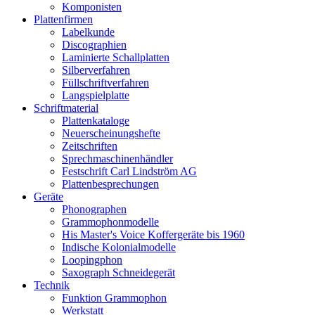
Komponisten
Plattenfirmen
Labelkunde
Discographien
Laminierte Schallplatten
Silberverfahren
Füllschriftverfahren
Langspielplatte
Schriftmaterial
Plattenkataloge
Neuerscheinungshefte
Zeitschriften
Sprechmaschinenhändler
Festschrift Carl Lindström AG
Plattenbesprechungen
Geräte
Phonographen
Grammophonmodelle
His Master's Voice Koffergeräte bis 1960
Indische Kolonialmodelle
Loopingphon
Saxograph Schneidegerät
Technik
Funktion Grammophon
Werkstatt