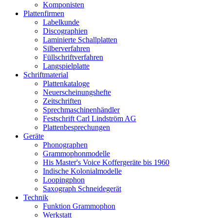
Komponisten
Plattenfirmen
Labelkunde
Discographien
Laminierte Schallplatten
Silberverfahren
Füllschriftverfahren
Langspielplatte
Schriftmaterial
Plattenkataloge
Neuerscheinungshefte
Zeitschriften
Sprechmaschinenhändler
Festschrift Carl Lindström AG
Plattenbesprechungen
Geräte
Phonographen
Grammophonmodelle
His Master's Voice Koffergeräte bis 1960
Indische Kolonialmodelle
Loopingphon
Saxograph Schneidegerät
Technik
Funktion Grammophon
Werkstatt