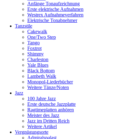
Anfänge Tonaufzeichnung
Erste elektrische Aufnahmen
Westrex Aufnahmeverfahren
Elektrische Tonabnehmer
Tanzstile
Cakewalk
One/Two Step
Tango
Foxtrot
Shimmy
Charleston
Yale Blues
Black Bottom
Lambeth Walk
Monopol-Liederbücher
Weitere Tänze/Noten
Jazz
100 Jahre Jazz
Erste deutsche Jazzplatte
Ragtimeplatten anhören
Meister des Jazz
Jazz im Dritten Reich
Weitere Artikel
Vergnügungsorte
Admiralspalast