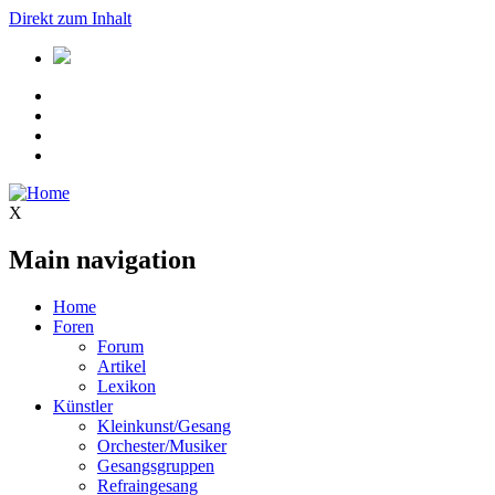
Direkt zum Inhalt
X
Main navigation
Home
Foren
Forum
Artikel
Lexikon
Künstler
Kleinkunst/Gesang
Orchester/Musiker
Gesangsgruppen
Refraingesang