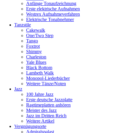
Anfänge Tonaufzeichnung
Erste elektrische Aufnahmen
Westrex Aufnahmeverfahren
Elektrische Tonabnehmer
Tanzstile
Cakewalk
One/Two Step
Tango
Foxtrot
Shimmy
Charleston
Yale Blues
Black Bottom
Lambeth Walk
Monopol-Liederbücher
Weitere Tänze/Noten
Jazz
100 Jahre Jazz
Erste deutsche Jazzplatte
Ragtimeplatten anhören
Meister des Jazz
Jazz im Dritten Reich
Weitere Artikel
Vergnügungsorte
Admiralspalast