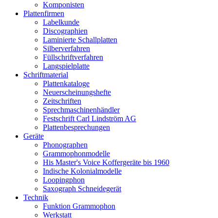
Komponisten
Plattenfirmen
Labelkunde
Discographien
Laminierte Schallplatten
Silberverfahren
Füllschriftverfahren
Langspielplatte
Schriftmaterial
Plattenkataloge
Neuerscheinungshefte
Zeitschriften
Sprechmaschinenhändler
Festschrift Carl Lindström AG
Plattenbesprechungen
Geräte
Phonographen
Grammophonmodelle
His Master's Voice Koffergeräte bis 1960
Indische Kolonialmodelle
Loopingphon
Saxograph Schneidegerät
Technik
Funktion Grammophon
Werkstatt