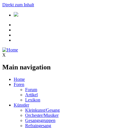
Direkt zum Inhalt
X
Main navigation
Home
Foren
Forum
Artikel
Lexikon
Künstler
Kleinkunst/Gesang
Orchester/Musiker
Gesangsgruppen
Refraingesang