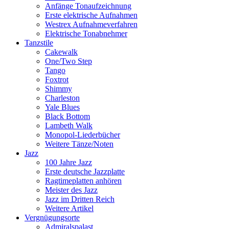
Anfänge Tonaufzeichnung
Erste elektrische Aufnahmen
Westrex Aufnahmeverfahren
Elektrische Tonabnehmer
Tanzstile
Cakewalk
One/Two Step
Tango
Foxtrot
Shimmy
Charleston
Yale Blues
Black Bottom
Lambeth Walk
Monopol-Liederbücher
Weitere Tänze/Noten
Jazz
100 Jahre Jazz
Erste deutsche Jazzplatte
Ragtimeplatten anhören
Meister des Jazz
Jazz im Dritten Reich
Weitere Artikel
Vergnügungsorte
Admiralspalast