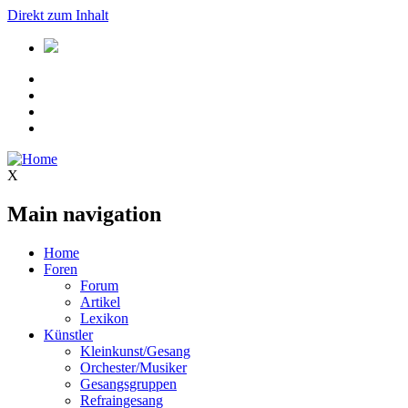
Direkt zum Inhalt
X
Main navigation
Home
Foren
Forum
Artikel
Lexikon
Künstler
Kleinkunst/Gesang
Orchester/Musiker
Gesangsgruppen
Refraingesang