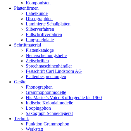
Komponisten
Plattenfirmen
Labelkunde
Discographien
Laminierte Schallplatten
Silberverfahren
Füllschriftverfahren
Langspielplatte
Schriftmaterial
Plattenkataloge
Neuerscheinungshefte
Zeitschriften
Sprechmaschinenhändler
Festschrift Carl Lindström AG
Plattenbesprechungen
Geräte
Phonographen
Grammophonmodelle
His Master's Voice Koffergeräte bis 1960
Indische Kolonialmodelle
Loopingphon
Saxograph Schneidegerät
Technik
Funktion Grammophon
Werkstatt