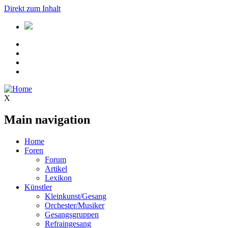
Direkt zum Inhalt
X
Main navigation
Home
Foren
Forum
Artikel
Lexikon
Künstler
Kleinkunst/Gesang
Orchester/Musiker
Gesangsgruppen
Refraingesang