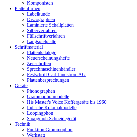
Komponisten
Plattenfirmen
Labelkunde
Discographien
Laminierte Schallplatten
Silberverfahren
Füllschriftverfahren
Langspielplatte
Schriftmaterial
Plattenkataloge
Neuerscheinungshefte
Zeitschriften
Sprechmaschinenhändler
Festschrift Carl Lindström AG
Plattenbesprechungen
Geräte
Phonographen
Grammophonmodelle
His Master's Voice Koffergeräte bis 1960
Indische Kolonialmodelle
Loopingphon
Saxograph Schneidegerät
Technik
Funktion Grammophon
Werkstatt