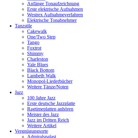
Anfänge Tonaufzeichnung
Erste elektrische Aufnahmen
Westrex Aufnahmeverfahren
Elektrische Tonabnehmer
Tanzstile
Cakewalk
One/Two Step
Tango
Foxtrot
Shimmy
Charleston
Yale Blues
Black Bottom
Lambeth Walk
Monopol-Liederbücher
Weitere Tänze/Noten
Jazz
100 Jahre Jazz
Erste deutsche Jazzplatte
Ragtimeplatten anhören
Meister des Jazz
Jazz im Dritten Reich
Weitere Artikel
Vergnügungsorte
Admiralspalast