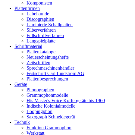
Komponisten
Plattenfirmen
Labelkunde
Discographien
Laminierte Schallplatten
Silberverfahren
Füllschriftverfahren
Langspielplatte
Schriftmaterial
Plattenkataloge
Neuerscheinungshefte
Zeitschriften
Sprechmaschinenhändler
Festschrift Carl Lindström AG
Plattenbesprechungen
Geräte
Phonographen
Grammophonmodelle
His Master's Voice Koffergeräte bis 1960
Indische Kolonialmodelle
Loopingphon
Saxograph Schneidegerät
Technik
Funktion Grammophon
Werkstatt