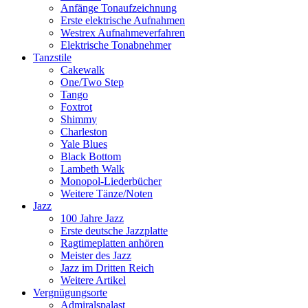
Anfänge Tonaufzeichnung
Erste elektrische Aufnahmen
Westrex Aufnahmeverfahren
Elektrische Tonabnehmer
Tanzstile
Cakewalk
One/Two Step
Tango
Foxtrot
Shimmy
Charleston
Yale Blues
Black Bottom
Lambeth Walk
Monopol-Liederbücher
Weitere Tänze/Noten
Jazz
100 Jahre Jazz
Erste deutsche Jazzplatte
Ragtimeplatten anhören
Meister des Jazz
Jazz im Dritten Reich
Weitere Artikel
Vergnügungsorte
Admiralspalast