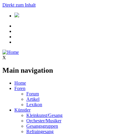
Direkt zum Inhalt
X
Main navigation
Home
Foren
Forum
Artikel
Lexikon
Künstler
Kleinkunst/Gesang
Orchester/Musiker
Gesangsgruppen
Refraingesang