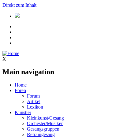
Direkt zum Inhalt
X
Main navigation
Home
Foren
Forum
Artikel
Lexikon
Künstler
Kleinkunst/Gesang
Orchester/Musiker
Gesangsgruppen
Refraingesang