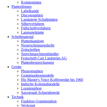
Komponisten
Plattenfirmen
Labelkunde
Discographien
Laminierte Schallplatten
Silberverfahren
Füllschriftverfahren
Langspielplatte
Schriftmaterial
Plattenkataloge
Neuerscheinungshefte
Zeitschriften
Sprechmaschinenhändler
Festschrift Carl Lindström AG
Plattenbesprechungen
Geräte
Phonographen
Grammophonmodelle
His Master's Voice Koffergeräte bis 1960
Indische Kolonialmodelle
Loopingphon
Saxograph Schneidegerät
Technik
Funktion Grammophon
Werkstatt