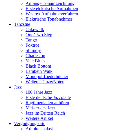
Anfänge Tonaufzeichnung
Erste elektrische Aufnahmen
Westrex Aufnahmeverfahren
Elektrische Tonabnehmer
Tanzstile
Cakewalk
One/Two Step
Tango
Foxtrot
Shimmy
Charleston
Yale Blues
Black Bottom
Lambeth Walk
Monopol-Liederbücher
Weitere Tänze/Noten
Jazz
100 Jahre Jazz
Erste deutsche Jazzplatte
Ragtimeplatten anhören
Meister des Jazz
Jazz im Dritten Reich
Weitere Artikel
Vergnügungsorte
Admiralspalast