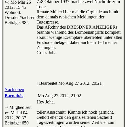
7./8.Oktober 1937 brachte zwei Nachrufe zum
⇐: Mo Mär 26
Tode
2012, 15:45
Renate Müller.Hier mal die Orginale auch mit
Wohnort:
dem damals typischen Meldungen der
Dresden/Sachsen
Tagespresse.
Beiträge: 985
Das ARchiv des DRESDNER ANZEIGERs
brannte während des Bombenangriffs komplett
ab,nur wenige Exemplare überlebten unter alten
Fußbodenbelägen daher auch ein Teil meiner
Zeitungen.
Gruss Joha
[ Bearbeitet Mo Aug 27 2012, 20:21 ]
Nach oben
Barnabás
Mo Aug 27 2012, 21:02
Hey Joha,
⇒ Mitglied seit
toller Ausschnitt. Kannte ich noch garnicht.
⇐: Mi Jul 04
Gehört eher zu den ganz seltenen Sache!!!
2012, 20:37
Tageszeitungen wurden seiner Zeit viel zum
Beiträge: 650