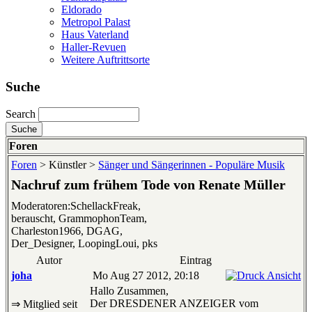
Eldorado
Metropol Palast
Haus Vaterland
Haller-Revuen
Weitere Auftrittsorte
Suche
Search
Foren
Foren
> Künstler >
Sänger und Sängerinnen - Populäre Musik
Nachruf zum frühem Tode von Renate Müller
Moderatoren:SchellackFreak,
berauscht, GrammophonTeam,
Charleston1966, DGAG,
Der_Designer, LoopingLoui, pks
Autor
Eintrag
joha
Mo Aug 27 2012, 20:18
Hallo Zusammen,
Der DRESDENER ANZEIGER vom
⇒ Mitglied seit