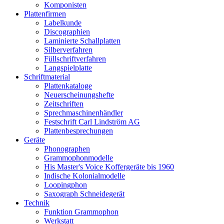
Komponisten
Plattenfirmen
Labelkunde
Discographien
Laminierte Schallplatten
Silberverfahren
Füllschriftverfahren
Langspielplatte
Schriftmaterial
Plattenkataloge
Neuerscheinungshefte
Zeitschriften
Sprechmaschinenhändler
Festschrift Carl Lindström AG
Plattenbesprechungen
Geräte
Phonographen
Grammophonmodelle
His Master's Voice Koffergeräte bis 1960
Indische Kolonialmodelle
Loopingphon
Saxograph Schneidegerät
Technik
Funktion Grammophon
Werkstatt