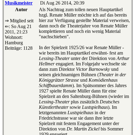
Musikmeister
Di Aug 26 2014, 20:39
Autor
Als Nachtrag zum tollen neuen Hauptartikel
bzgl. Renate Müller möchte ich auf das bereits
hier zur Verfügung gestellte Material verweisen,
⇒ Mitglied seit
dann noch die Theaterjahre von Renate Müller
⇐: So Aug 21
komplettieren und noch ein wenig Material
2011, 21:23
"nachschieben".
Wohnort:
Hamburg
In der Spielzeit 1925/26 war Renate Müller -
Beiträge: 1128
wie bereits im Hauptartikel erwähnt- fest am
Lessing-Theater
unter der Direktion von
Arthur
Hellmer
engagiert. Im Folgejahr wechselte sie
dann zum Direktor
Victor Barnowsky
und
seinen gleichnamigen Bühnen (
Theater in der
Königgrätzer Strasse
und
Komödienhaus
Schiffbauerdamm
). Im Spätsommer des Jahres
1927 spielte Renate Müller dann für eine
Spielzeit an den Saltenburg-Bühnen (wieder im
Lessing-Theater
plus zusätzlich
Deutsches
Künstlertheater
sowie
Lustspielhaus
). Im
letztgenannten
Lustspielhaus
in der
Friedrichstrasse war sie dann ihre letzte
Spielzeit mit festem Engagement unter der
Direktion von
Dr. Martin Zickel
bis Sommer
1929 engagiert.