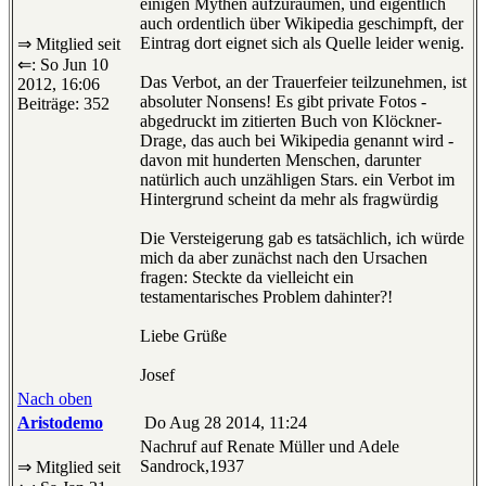
einigen Mythen aufzuräumen, und eigentlich
auch ordentlich über Wikipedia geschimpft, der
Eintrag dort eignet sich als Quelle leider wenig.
⇒ Mitglied seit
⇐: So Jun 10
Das Verbot, an der Trauerfeier teilzunehmen, ist
2012, 16:06
absoluter Nonsens! Es gibt private Fotos -
Beiträge: 352
abgedruckt im zitierten Buch von Klöckner-
Drage, das auch bei Wikipedia genannt wird -
davon mit hunderten Menschen, darunter
natürlich auch unzähligen Stars. ein Verbot im
Hintergrund scheint da mehr als fragwürdig
Die Versteigerung gab es tatsächlich, ich würde
mich da aber zunächst nach den Ursachen
fragen: Steckte da vielleicht ein
testamentarisches Problem dahinter?!
Liebe Grüße
Josef
Nach oben
Aristodemo
Do Aug 28 2014, 11:24
Nachruf auf Renate Müller und Adele
Sandrock,1937
⇒ Mitglied seit