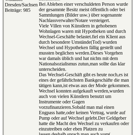
Bei Ableben einer verschuldeten Person wurde
Dresden/Sachsen
der gesammte Besitz meist öffentlich oder bei
Beiträge: 985
Sammlungen (Bilder usw.) über sogenannte
Nachlassverwalter/Notare versteigert.
Viele Villen von Künstlern in gehobenen
Wohnlagen waren mit Hypotheken und durch
Wechsel-Geschäfte belastet.fiel ein Klient aus
durch besondere Umstände(Tod) wurden
Wechsel und Hypotheken fällig gestellt und
mussten beglichen werden.Dieses Vorgehen
war damals üblich und hat nichts mit dem
Nationalsozialismus zutun,man sollte das klar
unterscheiden.
Das Wechsel-Geschäft gibt es heute noch,es ist
eines der gefährlichsten Bankgeschäfte die man
tätigen kann,ist etwas aus der Mode gekommen.
Wechsel konnten aufgekauft werden,wurden
auch von vielen Künstlern benutzt um
Instrumente oder Gagen
vorzufinanzieren.Sobald man mal einen
Engpass hatte,oder keinen Vertrag, wurde auf
Pump oder auf Wechsel gelebt.Der Geldgeber
hatte die Macht den Wechsel zu verkaufen oder
einzutreiben oder eben Platzen zu
lassen,deshalb sprach man auch vom(