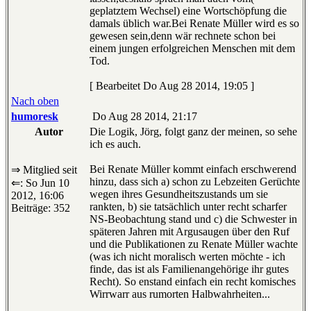
geplatztem Wechsel) eine Wortschöpfung die
damals üblich war.Bei Renate Müller wird es so
gewesen sein,denn wär rechnete schon bei
einem jungen erfolgreichen Menschen mit dem
Tod.
[ Bearbeitet Do Aug 28 2014, 19:05 ]
Nach oben
humoresk
Do Aug 28 2014, 21:17
Autor
Die Logik, Jörg, folgt ganz der meinen, so sehe
ich es auch.
Bei Renate Müller kommt einfach erschwerend
⇒ Mitglied seit
hinzu, dass sich a) schon zu Lebzeiten Gerüchte
⇐: So Jun 10
wegen ihres Gesundheitszustands um sie
2012, 16:06
rankten, b) sie tatsächlich unter recht scharfer
Beiträge: 352
NS-Beobachtung stand und c) die Schwester in
späteren Jahren mit Argusaugen über den Ruf
und die Publikationen zu Renate Müller wachte
(was ich nicht moralisch werten möchte - ich
finde, das ist als Familienangehörige ihr gutes
Recht). So enstand einfach ein recht komisches
Wirrwarr aus rumorten Halbwahrheiten...