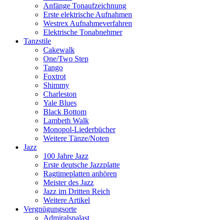
Anfänge Tonaufzeichnung
Erste elektrische Aufnahmen
Westrex Aufnahmeverfahren
Elektrische Tonabnehmer
Tanzstile
Cakewalk
One/Two Step
Tango
Foxtrot
Shimmy
Charleston
Yale Blues
Black Bottom
Lambeth Walk
Monopol-Liederbücher
Weitere Tänze/Noten
Jazz
100 Jahre Jazz
Erste deutsche Jazzplatte
Ragtimeplatten anhören
Meister des Jazz
Jazz im Dritten Reich
Weitere Artikel
Vergnügungsorte
Admiralspalast