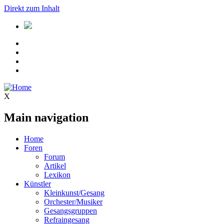
Direkt zum Inhalt
X
Main navigation
Home
Foren
Forum
Artikel
Lexikon
Künstler
Kleinkunst/Gesang
Orchester/Musiker
Gesangsgruppen
Refraingesang