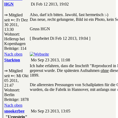
HGN
Di Feb 12 2013, 19:02
Also, darf ich bitten. Jawohl, fast hermetisch :-)
⇒ Mitglied
Das neue, recht gelungene, Bild ist ein Photo, kein S
seit ⇐: Fr Dez
30 2011,
Gruss HGN
13:30
Wohnort:
[ Bearbeitet Di Feb 12 2013, 19:04 ]
Hellerup bei
Kopenhagen
Beiträge: 114
Nach oben
Starkton
Mo Sep 23 2013, 11:08
Ich habe erfahren, dass die Inschrift "Reproduced in
gepresst wurde. Die spätesten Aufnahmen
ohne
diese
⇒ Mitglied
1899.
seit ⇐: Mi Okt
05 2011,
Die allerersten Pressungen von Schallplatten für d
21:47
wurden, da die Fabrik in Hannover, mit anfangs nur 4
Wohnort:
Berlin
Beiträge: 1878
Nach oben
snookerbee
Mo Sep 23 2013, 13:05
"Urgestein"