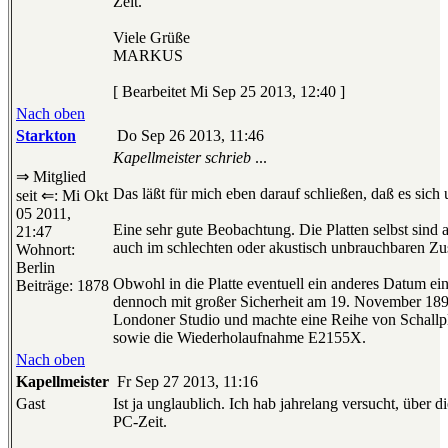
Zeit.
Viele Grüße
MARKUS
[ Bearbeitet Mi Sep 25 2013, 12:40 ]
Nach oben
Starkton
Do Sep 26 2013, 11:46
Kapellmeister schrieb
...
⇒ Mitglied
Das läßt für mich eben darauf schließen, daß es sich
seit ⇐: Mi Okt
05 2011,
Eine sehr gute Beobachtung. Die Platten selbst sind 
21:47
auch im schlechten oder akustisch unbrauchbaren Zu
Wohnort:
Berlin
Obwohl in die Platte eventuell ein anderes Datum eing
Beiträge: 1878
dennoch mit großer Sicherheit am 19. November 18
Londoner Studio und machte eine Reihe von Schallpl
sowie die Wiederholaufnahme E2155X.
Nach oben
Kapellmeister
Fr Sep 27 2013, 11:16
Gast
Ist ja unglaublich. Ich hab jahrelang versucht, über 
PC-Zeit.