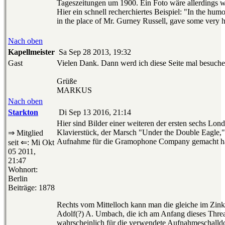
Tageszeitungen um 1900. Ein Foto wäre allerdings w
Hier ein schnell recherchiertes Beispiel: "In the h
in the place of Mr. Gurney Russell, gave some very 
Nach oben
Kapellmeister
Sa Sep 28 2013, 19:32
Gast
Vielen Dank. Dann werd ich diese Seite mal besuche
Grüße
MARKUS
Nach oben
Starkton
Di Sep 13 2016, 21:14
Hier sind Bilder einer weiteren der ersten sechs Lo
Klavierstück, der Marsch "Under the Double Eagle," 
⇒ Mitglied
Aufnahme für die Gramophone Company gemacht ha
seit ⇐: Mi Okt
05 2011,
21:47
Wohnort:
Berlin
Beiträge: 1878
Rechts vom Mittelloch kann man die gleiche im Zinko
Adolf(?) A. Umbach, die ich am Anfang dieses Thread
wahrscheinlich für die verwendete Aufnahmeschalldos