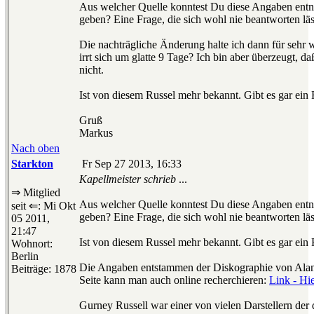
Aus welcher Quelle konntest Du diese Angaben entne
geben? Eine Frage, die sich wohl nie beantworten läs
Die nachträgliche Änderung halte ich dann für seh
irrt sich um glatte 9 Tage? Ich bin aber überzeugt, d
nicht.
Ist von diesem Russel mehr bekannt. Gibt es gar ein 
Gruß
Markus
Nach oben
Starkton
Fr Sep 27 2013, 16:33
Kapellmeister schrieb
...
⇒ Mitglied
Aus welcher Quelle konntest Du diese Angaben entne
seit ⇐: Mi Okt
geben? Eine Frage, die sich wohl nie beantworten läs
05 2011,
21:47
Ist von diesem Russel mehr bekannt. Gibt es gar ein 
Wohnort:
Berlin
Die Angaben entstammen der Diskographie von Alan 
Beiträge: 1878
Seite kann man auch online recherchieren:
Link - Hie
Gurney Russell war einer von vielen Darstellern der