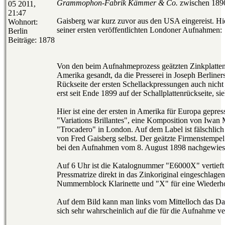
Grammophon-Fabrik Kämmer & Co.
zwischen 1890 
05 2011,
21:47
Gaisberg war kurz zuvor aus den USA eingereist. Hie
Wohnort:
seiner ersten veröffentlichten Londoner Aufnahmen:
Berlin
Beiträge: 1878
Von den beim Aufnahmeprozess geätzten Zinkplatten 
Amerika gesandt, da die Presserei in Joseph Berline
Rückseite der ersten Schellackpressungen auch nicht
erst seit Ende 1899 auf der Schallplattenrückseite, 
Hier ist eine der ersten in Amerika für Europa gepre
"Variations Brillantes", eine Komposition von Iwan
"Trocadero" in London. Auf dem Label ist fälschlic
von Fred Gaisberg selbst. Der geätzte Firmenstempe
bei den Aufnahmen vom 8. August 1898 nachgewies
Auf 6 Uhr ist die Katalognummer "E6000X" vertieft 
Pressmatrize direkt in das Zinkoriginal eingeschlage
Nummernblock Klarinette und "X" für eine Wiederh
Auf dem Bild kann man links vom Mittelloch das 
sich sehr wahrscheinlich auf die für die Aufnahme 