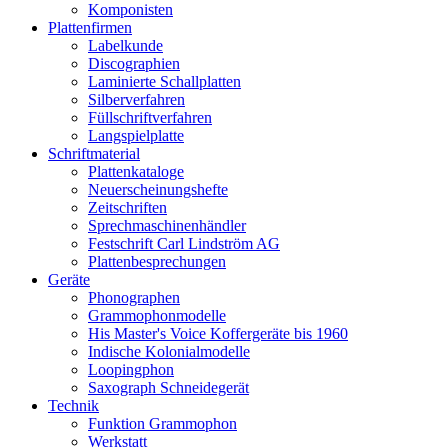
Komponisten
Plattenfirmen
Labelkunde
Discographien
Laminierte Schallplatten
Silberverfahren
Füllschriftverfahren
Langspielplatte
Schriftmaterial
Plattenkataloge
Neuerscheinungshefte
Zeitschriften
Sprechmaschinenhändler
Festschrift Carl Lindström AG
Plattenbesprechungen
Geräte
Phonographen
Grammophonmodelle
His Master's Voice Koffergeräte bis 1960
Indische Kolonialmodelle
Loopingphon
Saxograph Schneidegerät
Technik
Funktion Grammophon
Werkstatt