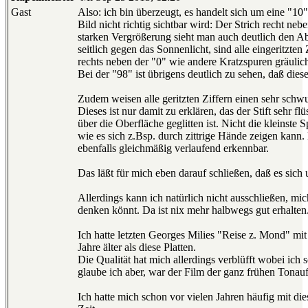
Gast
Also: ich bin überzeugt, es handelt sich um eine "10
Bild nicht richtig sichtbar wird: Der Strich recht ne
starken Vergrößerung sieht man auch deutlich den Abs
seitlich gegen das Sonnenlicht, sind alle eingeritzten
rechts neben der "0" wie andere Kratzspuren gräulic
Bei der "98" ist übrigens deutlich zu sehen, daß dies
Zudem weisen alle geritzten Ziffern einen sehr schw
Dieses ist nur damit zu erklären, das der Stift sehr fl
über die Oberfläche geglitten ist. Nicht die kleinste
wie es sich z.Bsp. durch zittrige Hände zeigen kann.
ebenfalls gleichmäßig verlaufend erkennbar.
Das läßt für mich eben darauf schließen, daß es sich
Allerdings kann ich natürlich nicht ausschließen, mic
denken könnt. Da ist nix mehr halbwegs gut erhalten
Ich hatte letzten Georges Milies "Reise z. Mond" mi
Jahre älter als diese Platten.
Die Qualität hat mich allerdings verblüfft wobei ich 
glaube ich aber, war der Film der ganz frühen Tonau
Ich hatte mich schon vor vielen Jahren häufig mit die