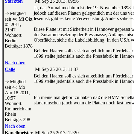
Starkton
Mi Sep 25 2013, 09:56
Ja, das Aufnahmedatum ist der 19. November 1898. 
jedoch auf diesen Platten gelegentlich mit der uns ve
⇒ Mitglied
lesen ist, gibt es keine Verwechslung. Anders sähe es
seit ⇐: Mi Okt
05 2011,
Diese Platte ist mit Sicherheit in Hannover gepres
21:47
der Zusammensetzung der Pressmasse, Anfangs mischte
Wohnort:
Oberfläche, siehe die Labelabbildung. In den USA v
Berlin
Beiträge: 1878
Bei den Haaren soll es sich angeblich um Pferdehaa
1899 stellte jedenfalls auch die Pressfabrik in Hanno
Nach oben
Calle
Mi Sep 25 2013, 11:37
Bei den Haaren soll es sich angeblich um Pferdehaa
1899 stellte jedenfalls auch die Pressfabrik in Hanno
⇒ Mitglied
seit ⇐: Mo
Apr 18 2011,
Ich meine mal gehört zu haben daß die HMV Schellackp
10:57
stark rauschen (auch wenn die Platten noch fast neuwe
Wohnort:
Emmerich am
Rhein
Beiträge: 298
Nach oben
Kapellmeister
Mi Sep 25 2013, 12:20