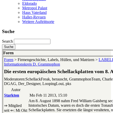
Eldorado
Metropol Palast
Haus Vaterland
Haller-Revuen
Weitere Auftrittsorte
Suche
Search
Foren
Foren
> Firmengeschichte, Labels, Hüllen, und Matrizen >
LABELKU
Informationskreis D. Grammophon
Die ersten europäischen Schellackplatten vom 8. 
Moderatoren:SchellackFreak, berauscht, GrammophonTeam, Charle
DGAG, Der_Designer, LoopingLoui, pks
Autor
Starkton
Mo Feb 11 2013, 15:10
Am 8. August 1898 nahm Fred William Gaisberg sechs
historisches Datum, waren es doch die ersten Tonauf
⇒ Mitglied
Schellackplatten. Sie ersetzten die längst veralteten
seit ⇐: Mi Okt