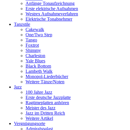
Anfänge Tonaufzeichnung
Erste elektrische Aufnahmen
Westrex Aufnahmeverfahren
Elektrische Tonabnehmer
Tanzstile
Cakewalk
One/Two Step
Tango
Foxtrot
Shimmy
Charleston
Yale Blues
Black Bottom
Lambeth Walk
Monopol-Liederbücher
Weitere Tänze/Noten
Jazz
100 Jahre Jazz
Erste deutsche Jazzplatte
Ragtimeplatten anhören
Meister des Jazz
Jazz im Dritten Reich
Weitere Artikel
Vergnügungsorte
Admiralspalast