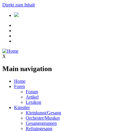
Direkt zum Inhalt
X
Main navigation
Home
Foren
Forum
Artikel
Lexikon
Künstler
Kleinkunst/Gesang
Orchester/Musiker
Gesangsgruppen
Refraingesang