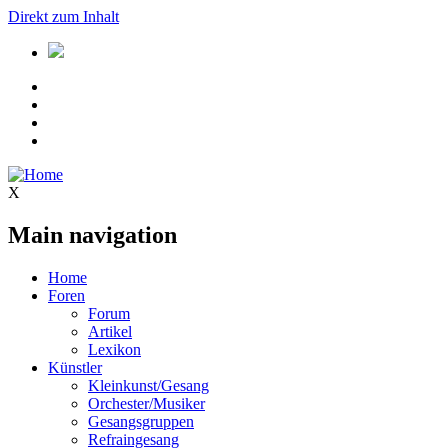
Direkt zum Inhalt
X
Main navigation
Home
Foren
Forum
Artikel
Lexikon
Künstler
Kleinkunst/Gesang
Orchester/Musiker
Gesangsgruppen
Refraingesang