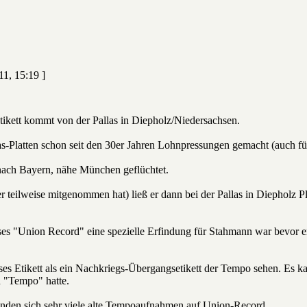
11, 15:19 ]
tikett kommt von der Pallas in Diepholz/Niedersachsen.
s-Platten schon seit den 30er Jahren Lohnpressungen gemacht (auch für
 nach Bayern, nähe München geflüchtet.
r teilweise mitgenommen hat) ließ er dann bei der Pallas in Diepholz 
eses "Union Record" eine spezielle Erfindung für Stahmann war bevor 
ses Etikett als ein Nachkriegs-Übergangsetikett der Tempo sehen. Es k
 "Tempo" hatte.
inden sich sehr viele alte Tempoaufnahmen auf Union-Record.