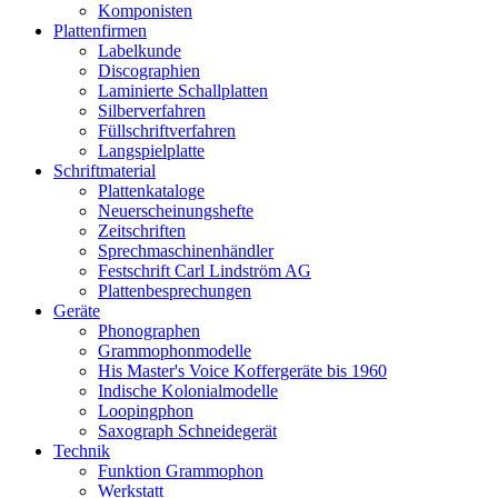
Komponisten
Plattenfirmen
Labelkunde
Discographien
Laminierte Schallplatten
Silberverfahren
Füllschriftverfahren
Langspielplatte
Schriftmaterial
Plattenkataloge
Neuerscheinungshefte
Zeitschriften
Sprechmaschinenhändler
Festschrift Carl Lindström AG
Plattenbesprechungen
Geräte
Phonographen
Grammophonmodelle
His Master's Voice Koffergeräte bis 1960
Indische Kolonialmodelle
Loopingphon
Saxograph Schneidegerät
Technik
Funktion Grammophon
Werkstatt