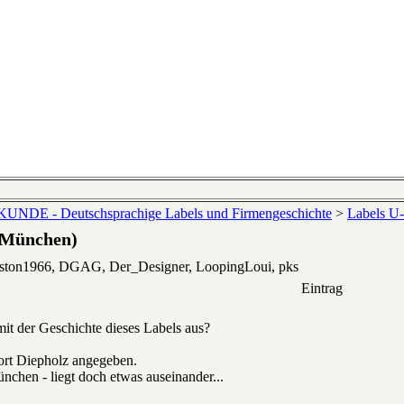
NDE - Deutschsprachige Labels und Firmengeschichte
>
Labels U
 München)
eston1966, DGAG, Der_Designer, LoopingLoui, pks
Eintrag
it der Geschichte dieses Labels aus?
ort Diepholz angegeben.
chen - liegt doch etwas auseinander...