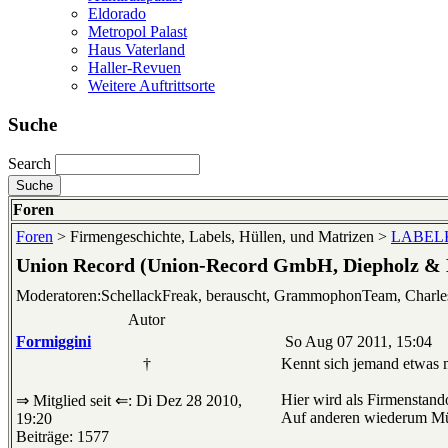
Eldorado
Metropol Palast
Haus Vaterland
Haller-Revuen
Weitere Auftrittsorte
Suche
Search
Foren
Foren
> Firmengeschichte, Labels, Hüllen, und Matrizen >
LABELKU
Union Record (Union-Record GmbH, Diepholz &
Moderatoren:SchellackFreak, berauscht, GrammophonTeam, Charl
Autor
Formiggini
So Aug 07 2011, 15:04
†
Kennt sich jemand etwas m
Hier wird als Firmenstand
⇒ Mitglied seit ⇐: Di Dez 28 2010,
Auf anderen wiederum Mün
19:20
Beiträge: 1577