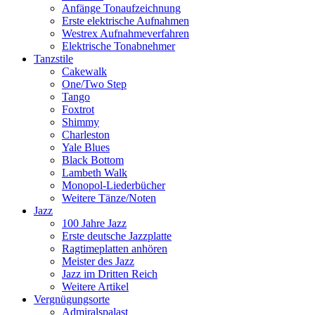
Anfänge Tonaufzeichnung
Erste elektrische Aufnahmen
Westrex Aufnahmeverfahren
Elektrische Tonabnehmer
Tanzstile
Cakewalk
One/Two Step
Tango
Foxtrot
Shimmy
Charleston
Yale Blues
Black Bottom
Lambeth Walk
Monopol-Liederbücher
Weitere Tänze/Noten
Jazz
100 Jahre Jazz
Erste deutsche Jazzplatte
Ragtimeplatten anhören
Meister des Jazz
Jazz im Dritten Reich
Weitere Artikel
Vergnügungsorte
Admiralspalast