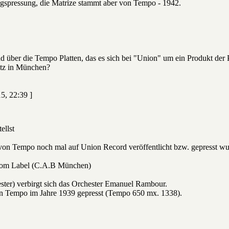
iegspressung, die Matrize stammt aber von Tempo - 1942.
ad über die Tempo Platten, das es sich bei "Union" um ein Produkt der 
itz in München?
5, 22:39 ]
tellst
von Tempo noch mal auf Union Record veröffentlicht bzw. gepresst wur
 vom Label (C.A.B München)
ster) verbirgt sich das Orchester Emanuel Rambour.
von Tempo im Jahre 1939 gepresst (Tempo 650 mx. 1338).