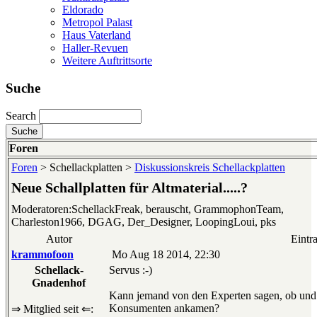
Eldorado
Metropol Palast
Haus Vaterland
Haller-Revuen
Weitere Auftrittsorte
Suche
Search
Foren
Foren
> Schellackplatten >
Diskussionskreis Schellackplatten
Neue Schallplatten für Altmaterial.....?
Moderatoren:SchellackFreak, berauscht, GrammophonTeam,
Charleston1966, DGAG, Der_Designer, LoopingLoui, pks
Autor
Eintr
krammofoon
Mo Aug 18 2014, 22:30
Schellack-
Servus :-)
Gnadenhof
Kann jemand von den Experten sagen, ob und 
Konsumenten ankamen?
⇒ Mitglied seit ⇐: