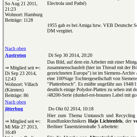
Electrola und Pathé)
So Aug 21 2011,
21:23
Wohnort: Hamburg
Beiträge: 1128
1955 gab es bei Amiga bzw. VEB Deutsche Schal
DM vergütet.
Nach oben
Austroton
Di Sep 30 2014, 20:20
Das Bild, auf dem ein Arbeiter mit einer Mistg
zusammenschaufelt (hier im Thread mit der Bil
⇒ Mitglied seit ⇐:
gezeichneten Europa") ist im Siemens-Archiv a
Di Sep 23 2014,
eine 100%ige Tochtergesellschaft von Siemens).
12:43
"Plattenbruch". Es müßte ungefähr aus 1948
Wohnort: Villach
deutlich einige Polydor-Platten zu sehen mit 
(Kärnten)
/48200-Serie (dunkel-rot-braunes Label mit go
Beiträge: 86
Nach oben
jitterbug
Do Okt 02 2014, 10:18
Hier zum Thema Umtausch und Recycling e
Rundfunktechnikers
Hajo Lichtenfels
, der
v
⇒ Mitglied seit ⇐:
Berliner Tauentzienstraße 5 arbeitete:
Mi Mär 27 2013,
16:49