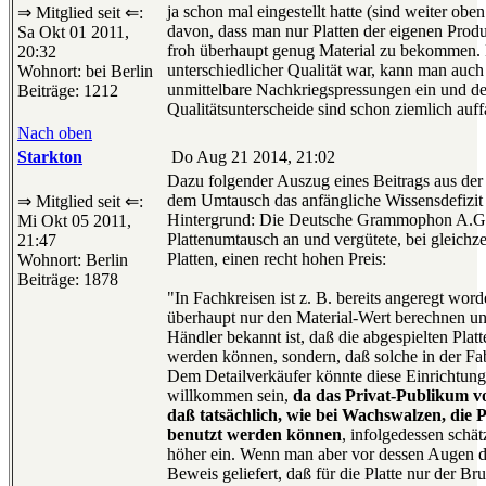
ja schon mal eingestellt hatte (sind weiter oben
⇒ Mitglied seit ⇐:
davon, dass man nur Platten der eigenen Pro
Sa Okt 01 2011,
froh überhaupt genug Material zu bekommen. 
20:32
unterschiedlicher Qualität war, kann man auc
Wohnort: bei Berlin
unmittelbare Nachkriegspressungen ein und der
Beiträge: 1212
Qualitätsunterscheide sind schon ziemlich auff
Nach oben
Starkton
Do Aug 21 2014, 21:02
Dazu folgender Auszug eines Beitrags aus der
dem Umtausch das anfängliche Wissensdefizit
⇒ Mitglied seit ⇐:
Hintergrund: Die Deutsche Grammophon A.G.
Mi Okt 05 2011,
Plattenumtausch an und vergütete, bei gleich
21:47
Platten, einen recht hohen Preis:
Wohnort: Berlin
Beiträge: 1878
"In Fachkreisen ist z. B. bereits angeregt word
überhaupt nur den Material-Wert berechnen u
Händler bekannt ist, daß die abgespielten Plat
werden können, sondern, daß solche in der F
Dem Detailverkäufer könnte diese Einrichtun
willkommen sein,
da das Privat-Publikum vo
daß tatsächlich, wie bei Wachswalzen, die 
benutzt werden können
, infolgedessen schät
höher ein. Wenn man aber vor dessen Augen die 
Beweis geliefert, daß für die Platte nur der B