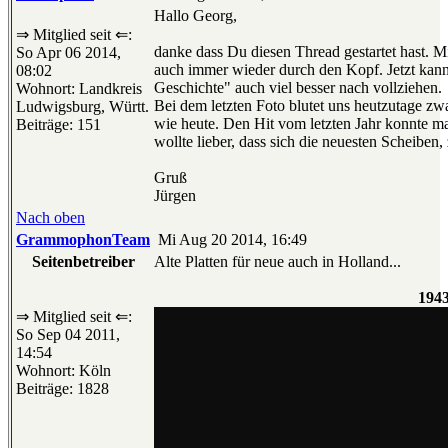
Hallo Georg,
⇒ Mitglied seit ⇐:
danke dass Du diesen Thread gestartet hast. Mi
So Apr 06 2014,
auch immer wieder durch den Kopf. Jetzt kan
08:02
Geschichte" auch viel besser nach vollziehen.
Wohnort: Landkreis
Bei dem letzten Foto blutet uns heutzutage zw
Ludwigsburg, Württ.
wie heute. Den Hit vom letzten Jahr konnte m
Beiträge: 151
wollte lieber, dass sich die neuesten Scheib
Gruß
Jürgen
Nach oben
GrammophonTeam
Mi Aug 20 2014, 16:49
Seitenbetreiber
Alte Platten für neue auch in Holland...
194
⇒ Mitglied seit ⇐:
So Sep 04 2011,
14:54
Wohnort: Köln
Beiträge: 1828