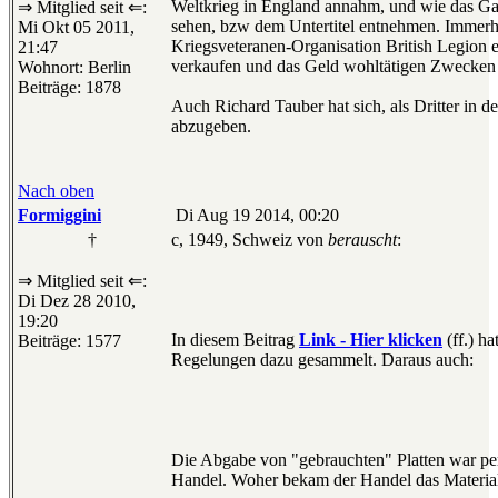
Weltkrieg in England annahm, und wie das Ga
⇒ Mitglied seit ⇐:
sehen, bzw dem Untertitel entnehmen. Immerhi
Mi Okt 05 2011,
Kriegsveteranen-Organisation British Legion 
21:47
verkaufen und das Geld wohltätigen Zwecken
Wohnort: Berlin
Beiträge: 1878
Auch Richard Tauber hat sich, als Dritter in de
abzugeben.
Nach oben
Formiggini
Di Aug 19 2014, 00:20
†
c, 1949, Schweiz von
berauscht
:
⇒ Mitglied seit ⇐:
Di Dez 28 2010,
19:20
In diesem Beitrag
Link - Hier klicken
(ff.) ha
Beiträge: 1577
Regelungen dazu gesammelt. Daraus auch:
Die Abgabe von "gebrauchten" Platten war p
Handel. Woher bekam der Handel das Materia