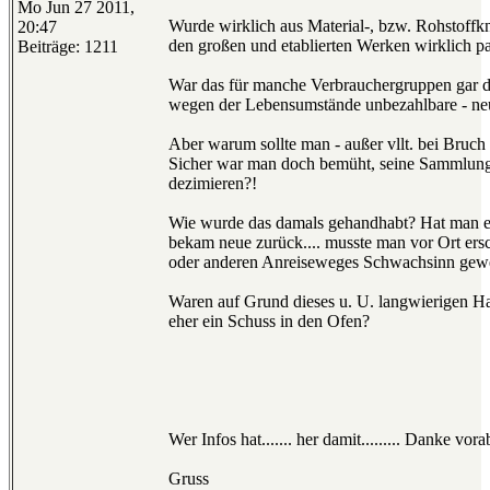
Mo Jun 27 2011,
Wurde wirklich aus Material-, bzw. Rohstoffk
20:47
den großen und etablierten Werken wirklich pa
Beiträge: 1211
War das für manche Verbrauchergruppen gar de
wegen der Lebensumstände unbezahlbare - ne
Aber warum sollte man - außer vllt. bei Bruch 
Sicher war man doch bemüht, seine Sammlung(
dezimieren?!
Wie wurde das damals gehandhabt? Hat man ein
bekam neue zurück.... musste man vor Ort ers
oder anderen Anreiseweges Schwachsinn gew
Waren auf Grund dieses u. U. langwierigen Ha
eher ein Schuss in den Ofen?
Wer Infos hat....... her damit......... Danke vora
Gruss