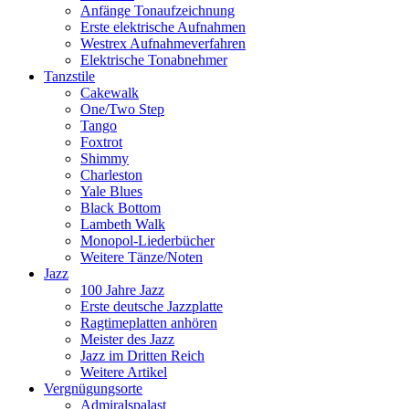
Anfänge Tonaufzeichnung
Erste elektrische Aufnahmen
Westrex Aufnahmeverfahren
Elektrische Tonabnehmer
Tanzstile
Cakewalk
One/Two Step
Tango
Foxtrot
Shimmy
Charleston
Yale Blues
Black Bottom
Lambeth Walk
Monopol-Liederbücher
Weitere Tänze/Noten
Jazz
100 Jahre Jazz
Erste deutsche Jazzplatte
Ragtimeplatten anhören
Meister des Jazz
Jazz im Dritten Reich
Weitere Artikel
Vergnügungsorte
Admiralspalast