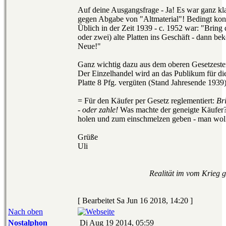
Auf deine Ausgangsfrage - Ja! Es war ganz kla
gegen Abgabe von "Altmaterial"! Bedingt kon
Üblich in der Zeit 1939 - c. 1952 war: "Bring 
oder zwei) alte Platten ins Geschäft - dann b
Neue!"
Ganz wichtig dazu aus dem oberen Gesetzeste
Der Einzelhandel wird an das Publikum für die
Platte 8 Pfg. vergüten (Stand Jahresende 1939
= Für den Käufer per Gesetz reglementiert:
Bri
- oder zahle!
Was machte der geneigte Käufer?
holen und zum einschmelzen geben - man woll
Grüße
Uli
Realität im vom Krieg 
[ Bearbeitet Sa Jun 16 2018, 14:20 ]
Nach oben
Nostalphon
Di Aug 19 2014, 05:59