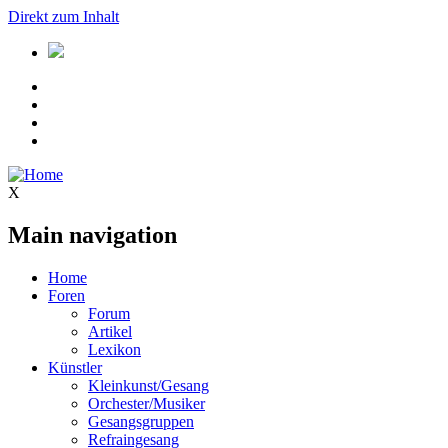
Direkt zum Inhalt
X
Main navigation
Home
Foren
Forum
Artikel
Lexikon
Künstler
Kleinkunst/Gesang
Orchester/Musiker
Gesangsgruppen
Refraingesang