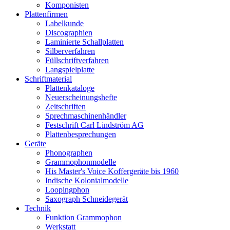
Komponisten
Plattenfirmen
Labelkunde
Discographien
Laminierte Schallplatten
Silberverfahren
Füllschriftverfahren
Langspielplatte
Schriftmaterial
Plattenkataloge
Neuerscheinungshefte
Zeitschriften
Sprechmaschinenhändler
Festschrift Carl Lindström AG
Plattenbesprechungen
Geräte
Phonographen
Grammophonmodelle
His Master's Voice Koffergeräte bis 1960
Indische Kolonialmodelle
Loopingphon
Saxograph Schneidegerät
Technik
Funktion Grammophon
Werkstatt