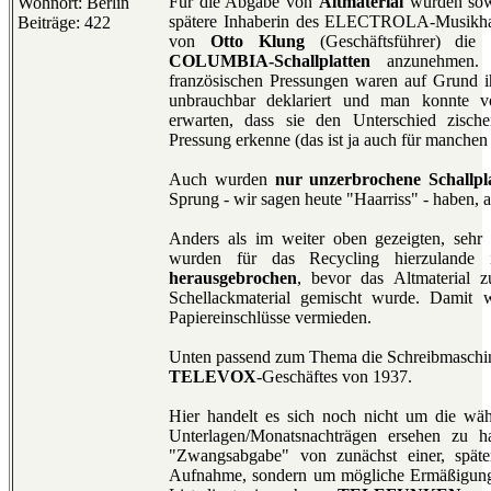
Für die Abgabe von
Altmaterial
wurden so
Wohnort: Berlin
spätere Inhaberin des ELECTROLA-Musikha
Beiträge: 422
von
Otto Klung
(Geschäftsführer) die
COLUMBIA-Schallplatten
anzunehmen. D
französischen Pressungen waren auf Grund ih
unbrauchbar deklariert und man konnte vo
erwarten, dass sie den Unterschied zisch
Pressung erkenne (das ist ja auch für manchen 
Auch wurden
nur unzerbrochene Schallpl
Sprung - wir sagen heute "Haarriss" - haben, a
Anders als im weiter oben gezeigten, sehr a
wurden für das Recycling hierzuland
herausgebrochen
, bevor das Altmaterial 
Schellackmaterial gemischt wurde. Damit 
Papiereinschlüsse vermieden.
Unten passend zum Thema die Schreibmaschin
TELEVOX
-Geschäftes von 1937.
Hier handelt es sich noch nicht um die wäh
Unterlagen/Monatsnachträgen ersehen zu 
"Zwangsabgabe" von zunächst einer, spät
Aufnahme, sondern um mögliche Ermäßigungen