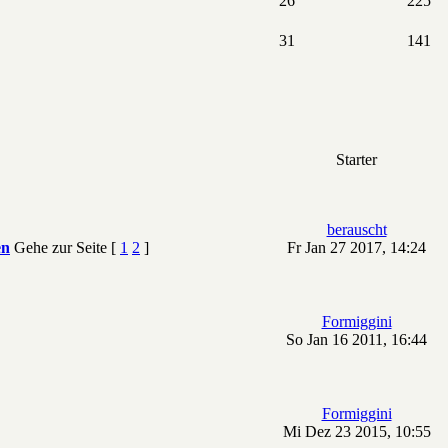
26
225
31
141
Starter
berauscht
en
Gehe zur Seite [
1
2
]
Fr Jan 27 2017, 14:24
Formiggini
So Jan 16 2011, 16:44
Formiggini
Mi Dez 23 2015, 10:55