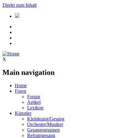
Direkt zum Inhalt
X
Main navigation
Home
Foren
Forum
Artikel
Lexikon
Künstler
Kleinkunst/Gesang
Orchester/Musiker
Gesangsgruppen
Refraingesang