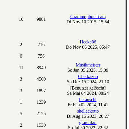
GrammophonTeam
16
9881
Di Nov 10 2015, 15:54
Hecke86
2
716
Do Nov 06 2025, 05:47
0
756
Musikmeister
11
8949
So Jan 05 2025, 15:09
Cherkazoo
3
4500
So Dez 15 2024, 21:10
[Benutzer gelöscht]
3
1897
Sa Mai 04 2024, 08:24
berauscht
1
1239
Fr Feb 02 2024, 11:41
shellackotto
5
2155
Di Aug 15 2023, 20:27
gramofan
2
1530
So Jul 30 2023, 22:32