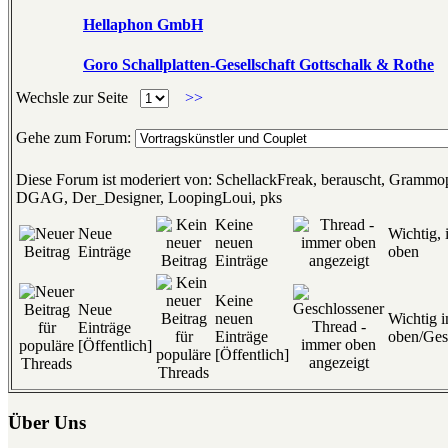
Hellaphon GmbH
Goro Schallplatten-Gesellschaft Gottschalk & Rothe
Wechsle zur Seite
>>
Gehe zum Forum:
Diese Forum ist moderiert von: SchellackFreak, berauscht, Gramm
DGAG, Der_Designer, LoopingLoui, pks
Keine
Neue
Wichtig,
neuen
Einträge
oben
Einträge
Keine
Neue
neuen
Wichtig 
Einträge
Einträge
oben/Ges
[Öffentlich]
[Öffentlich]
Über Uns