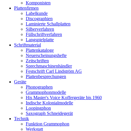
Komponisten
Plattenfirmen
Labelkunde
Discographien
Laminierte Schallplatten
Silberverfahren
Füllschriftverfahren
Langspielplatte
Schriftmaterial
Plattenkataloge
Neuerscheinungshefte
Zeitschriften
Sprechmaschinenhändler
Festschrift Carl Lindström AG
Plattenbesprechungen
Geräte
Phonographen
Grammophonmodelle
His Master's Voice Koffergeräte bis 1960
Indische Kolonialmodelle
Loopingphon
Saxograph Schneidegerät
Technik
Funktion Grammophon
Werkstatt