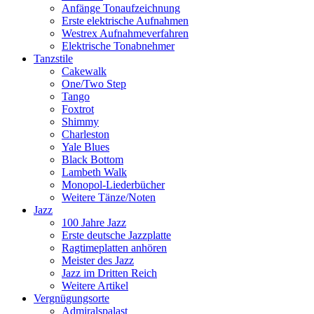
Anfänge Tonaufzeichnung
Erste elektrische Aufnahmen
Westrex Aufnahmeverfahren
Elektrische Tonabnehmer
Tanzstile
Cakewalk
One/Two Step
Tango
Foxtrot
Shimmy
Charleston
Yale Blues
Black Bottom
Lambeth Walk
Monopol-Liederbücher
Weitere Tänze/Noten
Jazz
100 Jahre Jazz
Erste deutsche Jazzplatte
Ragtimeplatten anhören
Meister des Jazz
Jazz im Dritten Reich
Weitere Artikel
Vergnügungsorte
Admiralspalast