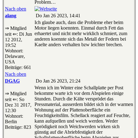
Problem…
Nach oben
alang
Do Jan 26 2023, 14:41
Ich glaube auch, dass die Probleme eher beim
Motor liegen koennten. Einmal durch Fett das
⇒ Mitglied
erhaertet und nicht mehr wirklich schmiert, zum
seit ⇐: Di Jun
anderen koennte sich das Metall der Federn bei
12 2012,
Kaelte anders verhalten bzw leichter brechen.
19:52
Wohnort:
Delaware,
USA
Beiträge: 661
Nach oben
DGAG
Do Jan 26 2023, 21:24
Wenn ich im Winter eine Schallplatte per Post
bekomme warte ich vor dem Abspielen einige
⇒ Mitglied
Stunden. Durch die Kälte versprödet das
seit ⇐: So
Pressmaterial, ausserdem bildet sich in der warmen
Dez 31 2017,
Wohnung auf der Plattenoberfläche ein
12:30
Feuchtigkeitsfilm. Schellack reagiert auf Feuchte,
Wohnort:
kann aufquellen und weich werden. Weder
Berlin
Sprödigkeit noch Weichwerden wirken sich
Beiträge: 823
günstig auf die Abriebfestigkeit der
Schallplattenoberfläche beim Abspielen aus.