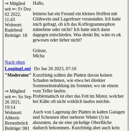
Hallo,
⇒ Mitglied
seit ⇐: Fr Dez
letztens hat ein Freund ein kleines Hoffest mit
02 2022,
Glühwein und Lagerfeuer veranstaltet. Ich hatte
11:43
mich gefragt, ob ich das Koffergrammophon
Wohnort:
mitnehme oder nicht? Ich hatte mich dann
Radebeul
dagegen entschieden. Was denkt Ihr, wäre es ok
Beiträge: 18
gewesen oder lieber nicht?
Grüsse,
Micha
Nach oben
LoopingLoui
Do Jan 26 2023, 07:16
"Moderator"
Kurzfristig sollten die Platten davon keinen
Schaden nehmen, wie etwa bei direkter
Sonneneinstrahlung im Sommer, wo sie einem
vom Teller laufen.
⇒ Mitglied
Problematisch ist eher das Fett im Motor, welcher
seit ⇐: So Sep
bei Kälte oft nicht wirklich laufen möchte.
26 2021,
19:14
Auch von Lagerung der Platten in kalten Garagen
Wohnort:
und Scheunen über mehrere Winter (!) ist
Altkreis
abzuraten, da sie eine pickelige Oberfläche
Bersenbrück
dadurch bekommen. Kurzfristig aber auch kein
Beiträge: 981