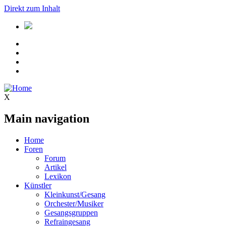
Direkt zum Inhalt
X
Main navigation
Home
Foren
Forum
Artikel
Lexikon
Künstler
Kleinkunst/Gesang
Orchester/Musiker
Gesangsgruppen
Refraingesang