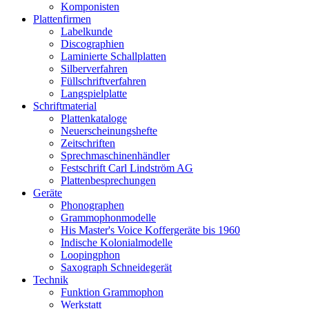
Komponisten
Plattenfirmen
Labelkunde
Discographien
Laminierte Schallplatten
Silberverfahren
Füllschriftverfahren
Langspielplatte
Schriftmaterial
Plattenkataloge
Neuerscheinungshefte
Zeitschriften
Sprechmaschinenhändler
Festschrift Carl Lindström AG
Plattenbesprechungen
Geräte
Phonographen
Grammophonmodelle
His Master's Voice Koffergeräte bis 1960
Indische Kolonialmodelle
Loopingphon
Saxograph Schneidegerät
Technik
Funktion Grammophon
Werkstatt