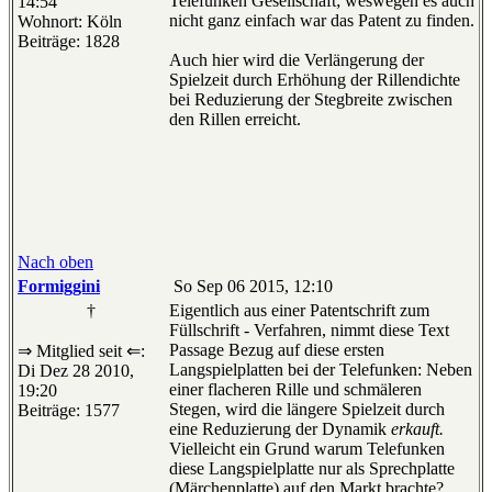
Telefunken Gesellschaft; weswegen es auch
14:54
nicht ganz einfach war das Patent zu finden.
Wohnort: Köln
Beiträge: 1828
Auch hier wird die Verlängerung der
Spielzeit durch Erhöhung der Rillendichte
bei Reduzierung der Stegbreite zwischen
den Rillen erreicht.
Nach oben
Formiggini
So Sep 06 2015, 12:10
†
Eigentlich aus einer Patentschrift zum
Füllschrift - Verfahren, nimmt diese Text
Passage Bezug auf diese ersten
⇒ Mitglied seit ⇐:
Langspielplatten bei der Telefunken: Neben
Di Dez 28 2010,
einer flacheren Rille und schmäleren
19:20
Stegen, wird die längere Spielzeit durch
Beiträge: 1577
eine Reduzierung der Dynamik
erkauft.
Vielleicht ein Grund warum Telefunken
diese Langspielplatte nur als Sprechplatte
(Märchenplatte) auf den Markt brachte?