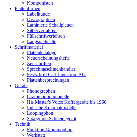
Komponisten
Plattenfirmen
Labelkunde
Discographien
Laminierte Schallplatten
Silberverfahren
Füllschriftverfahren
Langspielplatte
Schriftmaterial
Plattenkataloge
Neuerscheinungshefte
Zeitschriften
Sprechmaschinenhändler
Festschrift Carl Lindström AG
Plattenbesprechungen
Geräte
Phonographen
Grammophonmodelle
His Master's Voice Koffergeräte bis 1960
Indische Kolonialmodelle
Loopingphon
Saxograph Schneidegerät
Technik
Funktion Grammophon
Werkstatt