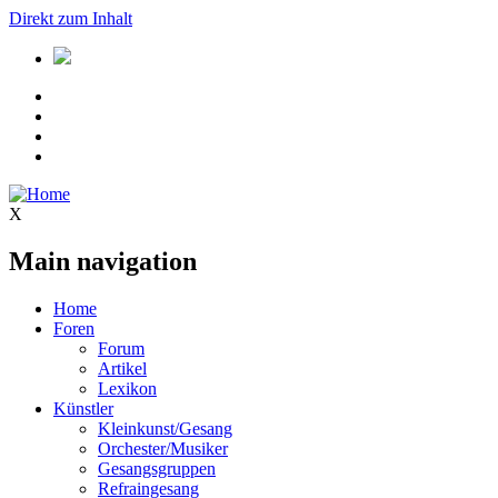
Direkt zum Inhalt
X
Main navigation
Home
Foren
Forum
Artikel
Lexikon
Künstler
Kleinkunst/Gesang
Orchester/Musiker
Gesangsgruppen
Refraingesang