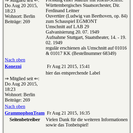
⇒ Mitglied seit ⇐:
Württembergisches Staatsorchester, Dir.
Do Aug 20 2015,
Ferdinand Leitner
18:23
Ouvertüre (Ludwig van Beethoven, op. 84)
Wohnort: Berlin
zum Schauspiel EGMONT
Beiträge: 269
Umschnitt auf LAB 29
Galvanisierung 20. 07. 1949
Aufnahme Stuttgart, Staatstheater, 14. - 19.
02. 1949
regulär erschienen als Umschnitt auf 01016
& 01017 KK (Bestellnummer 68349)
Nach oben
Konezni
Fr Aug 21 2015, 15:41
hier das entsprechende Label
⇒ Mitglied seit ⇐:
Do Aug 20 2015,
18:23
Wohnort: Berlin
Beiträge: 269
Nach oben
GrammophonTeam
Fr Aug 21 2015, 16:35
Seitenbetreiber
Vielen Dank für die weiteren Informationen
sowie das Tonbeispiel!