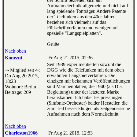
der Schrift beziehen sich auf
Aufnahmetechnik allgemein und nicht auf
lang spielende Tonträger. Andere Patente
der Telefunken aus den 40er Jahren
beziehen sich vielmehr auf das
Füllschriftverfahren und weniger auf
spezielle "Langspielplatten".
Grüße
Nach oben
Konezni
Fr Aug 21 2015, 02:36
Seit 1939 experimentierten sowohl die
DGG wie die Telefunken mit dem oben
⇒ Mitglied seit ⇐:
erwähnten Langspielverfahren. Die
Do Aug 20 2015,
einzigen mir bekannten Veröffentlichungen
18:23
sind Märchenplatten, die 1940 (als Dia-
Wohnort: Berlin
Begleitung) unter der letzteren Marke
Beiträge: 269
herauskamen. Ich habe Testpressungen
(Sinfonie-Orchester) beider Hersteller, die
zum Teil besser klingen als zeitgenössische
Aufnahmen nach dem Normalschnitt.
Nach oben
Charleston1966
Fr Aug 21 2015, 12:53