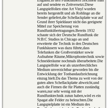
England.In den Funkhäusern zeichnete man
auf und sendete es Zeitversetzt.Diese
Langspielfolien eine Art Vinyl wurden
bereits hergestellt und als Rohlinge an die
Sender geliefert,die Schellackplatte war auf
Grund ihrer Spieldauer nicht das geeignete
Mittel zur Speicherung von
Rundfunkübertragungen.Bereits 1932
schaute sich der Deutsche Rundfunk die
N:B:C Studios in Chicago an und
erweiterte die Technik in den Deutschen
Funkhäusern was dazu führte,dass
Telefunken die Großverstärker sowie
Aufnahme Räume,Mikrophontechnik sowie
Schneideräume nochmals überarbeitete.Die
Langspielfolie war als unzerbrechliches
Medium unverzichtbar geworden bis die
Entwicklung der Tonbandaufzeichnung
einzug hielt.Da das Thema zu weit von der
guten alten Schellackplatte abweicht,und
auch die Firmen die für Platten zuständig
waren,nur sehr wenig mit der
Rundfunktechnik zutun haben,wird es ein
Spagat alle Felder zu beleuchten.Die
Langspielplatte ist ein Medium des