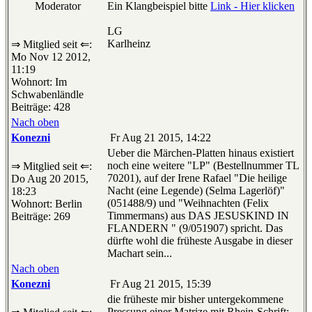
Moderator
Ein Klangbeispiel bitte
Link - Hier klicken
LG
Karlheinz
⇒ Mitglied seit ⇐:
Mo Nov 12 2012,
11:19
Wohnort: Im
Schwabenländle
Beiträge: 428
Nach oben
Konezni
Fr Aug 21 2015, 14:22
Ueber die Märchen-Platten hinaus existiert
noch eine weitere "LP" (Bestellnummer TL
⇒ Mitglied seit ⇐:
70201), auf der Irene Rafael "Die heilige
Do Aug 20 2015,
Nacht (eine Legende) (Selma Lagerlöf)"
18:23
(051488/9) und "Weihnachten (Felix
Wohnort: Berlin
Timmermans) aus DAS JESUSKIND IN
Beiträge: 269
FLANDERN " (9/051907) spricht. Das
dürfte wohl die früheste Ausgabe in dieser
Machart sein...
Nach oben
Konezni
Fr Aug 21 2015, 15:39
die früheste mir bisher untergekommene
Pressung einer Matrize mit Rhein-Schrift: