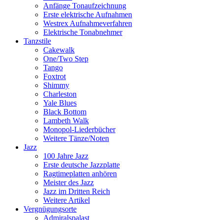
Anfänge Tonaufzeichnung
Erste elektrische Aufnahmen
Westrex Aufnahmeverfahren
Elektrische Tonabnehmer
Tanzstile
Cakewalk
One/Two Step
Tango
Foxtrot
Shimmy
Charleston
Yale Blues
Black Bottom
Lambeth Walk
Monopol-Liederbücher
Weitere Tänze/Noten
Jazz
100 Jahre Jazz
Erste deutsche Jazzplatte
Ragtimeplatten anhören
Meister des Jazz
Jazz im Dritten Reich
Weitere Artikel
Vergnügungsorte
Admiralspalast