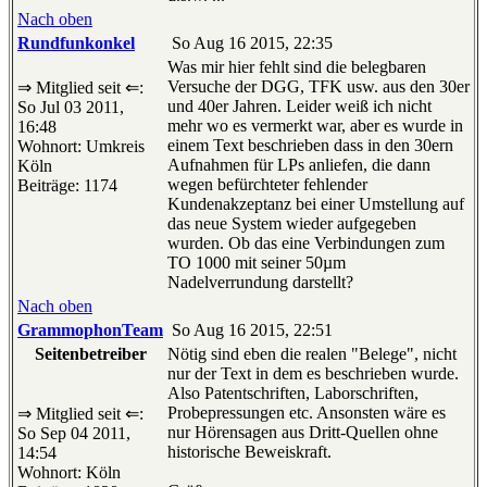
Nach oben
Rundfunkonkel
So Aug 16 2015, 22:35
Was mir hier fehlt sind die belegbaren
Versuche der DGG, TFK usw. aus den 30er
⇒ Mitglied seit ⇐:
und 40er Jahren. Leider weiß ich nicht
So Jul 03 2011,
mehr wo es vermerkt war, aber es wurde in
16:48
einem Text beschrieben dass in den 30ern
Wohnort: Umkreis
Aufnahmen für LPs anliefen, die dann
Köln
wegen befürchteter fehlender
Beiträge: 1174
Kundenakzeptanz bei einer Umstellung auf
das neue System wieder aufgegeben
wurden. Ob das eine Verbindungen zum
TO 1000 mit seiner 50µm
Nadelverrundung darstellt?
Nach oben
GrammophonTeam
So Aug 16 2015, 22:51
Seitenbetreiber
Nötig sind eben die realen "Belege", nicht
nur der Text in dem es beschrieben wurde.
Also Patentschriften, Laborschriften,
Probepressungen etc. Ansonsten wäre es
⇒ Mitglied seit ⇐:
nur Hörensagen aus Dritt-Quellen ohne
So Sep 04 2011,
historische Beweiskraft.
14:54
Wohnort: Köln