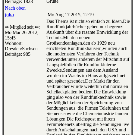
Grüße
Beiträge: 1828
Nach oben
joha
Mo Aug 17 2015, 12:19
Das Thema ist nicht so einfach zu lösen.Die
Rundfunkjahrbücher geben nur begrenzt
⇒ Mitglied seit ⇐:
Auskunft über die rasante Entwicklung der
Mo Mär 26 2012,
Technik.Mit den neuen
15:45
Großsendeanlagen,den ab 1929 neu
Wohnort:
errichteten Rundfunkhäusern,wurden auch
Dresden/Sachsen
die modernsten Verfahren der Technik
Beiträge: 985
verwendet.unter anderem der Mitschnitt auf
Langspielfolien für Rundfunkinterne
Zwecke.Sendungen aus dem Ausland
wurden im Wachs im Haus aufgezeichnet
und später gesendet.Der Markt für den
Verbraucher wurde weiterhin mit normalen
Schellackplatten bedient.Die Entwicklung
ging also von der Rundfunktechnik sowie
der Möglichkeiten der Speicherung von
Sendungen aus, die Firmen Telefunken und
Siemens sowie die Chemieindustrie fanden
Lösungen.Die Reichspost mit ihrem
Fernmeldenetz übertrug die Sendungen live
durch Aufschaltungen nach den USA und