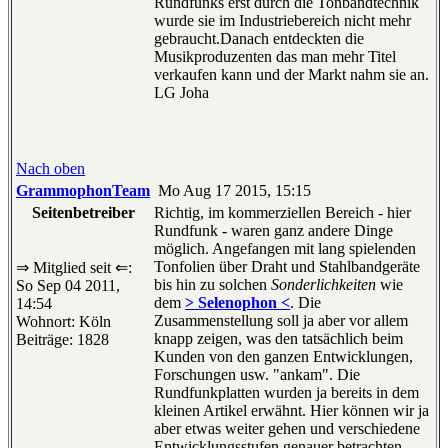
Rundfunks erst durch die Tonbandtechnik
wurde sie im Industriebereich nicht mehr
gebraucht.Danach entdeckten die
Musikproduzenten das man mehr Titel
verkaufen kann und der Markt nahm sie an.
LG Joha
Nach oben
GrammophonTeam
Mo Aug 17 2015, 15:15
Seitenbetreiber
Richtig, im kommerziellen Bereich - hier
Rundfunk - waren ganz andere Dinge
möglich. Angefangen mit lang spielenden
Tonfolien über Draht und Stahlbandgeräte
⇒ Mitglied seit ⇐:
bis hin zu solchen
Sonderlichkeiten
wie
So Sep 04 2011,
dem
> Selenophon <
. Die
14:54
Zusammenstellung soll ja aber vor allem
Wohnort: Köln
knapp zeigen, was den tatsächlich beim
Beiträge: 1828
Kunden von den ganzen Entwicklungen,
Forschungen usw. "ankam". Die
Rundfunkplatten wurden ja bereits in dem
kleinen Artikel erwähnt. Hier können wir ja
aber etwas weiter gehen und verschiedene
Entwicklungsstufen genauer betrachten.