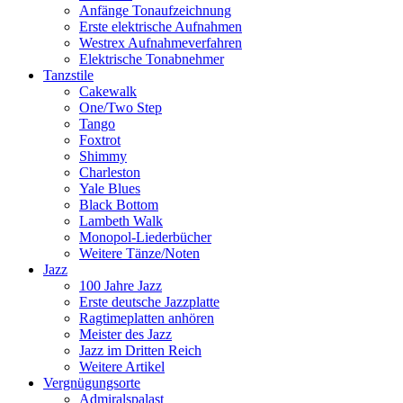
Anfänge Tonaufzeichnung
Erste elektrische Aufnahmen
Westrex Aufnahmeverfahren
Elektrische Tonabnehmer
Tanzstile
Cakewalk
One/Two Step
Tango
Foxtrot
Shimmy
Charleston
Yale Blues
Black Bottom
Lambeth Walk
Monopol-Liederbücher
Weitere Tänze/Noten
Jazz
100 Jahre Jazz
Erste deutsche Jazzplatte
Ragtimeplatten anhören
Meister des Jazz
Jazz im Dritten Reich
Weitere Artikel
Vergnügungsorte
Admiralspalast