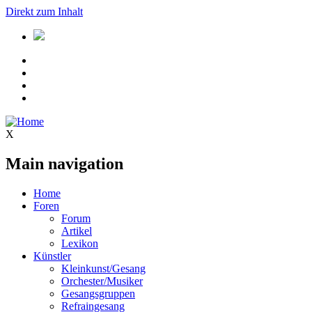
Direkt zum Inhalt
X
Main navigation
Home
Foren
Forum
Artikel
Lexikon
Künstler
Kleinkunst/Gesang
Orchester/Musiker
Gesangsgruppen
Refraingesang