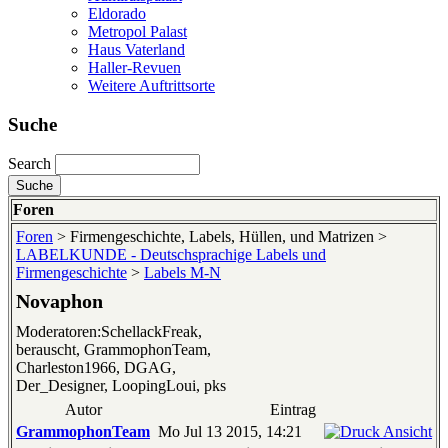
Eldorado
Metropol Palast
Haus Vaterland
Haller-Revuen
Weitere Auftrittsorte
Suche
Search
Foren
Foren
> Firmengeschichte, Labels, Hüllen, und Matrizen >
LABELKUNDE - Deutschsprachige Labels und
Firmengeschichte
>
Labels M-N
Novaphon
Moderatoren:SchellackFreak,
berauscht, GrammophonTeam,
Charleston1966, DGAG,
Der_Designer, LoopingLoui, pks
Autor
Eintrag
GrammophonTeam
Mo Jul 13 2015, 14:21