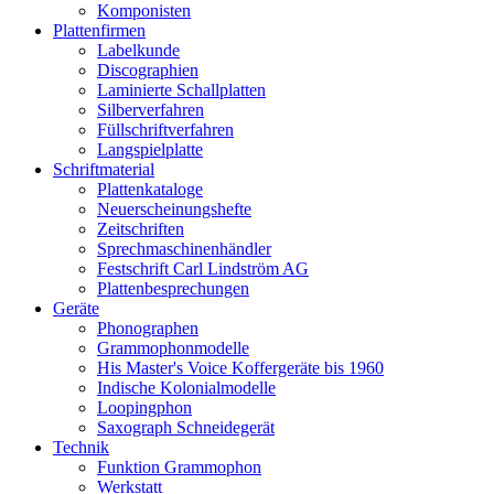
Komponisten
Plattenfirmen
Labelkunde
Discographien
Laminierte Schallplatten
Silberverfahren
Füllschriftverfahren
Langspielplatte
Schriftmaterial
Plattenkataloge
Neuerscheinungshefte
Zeitschriften
Sprechmaschinenhändler
Festschrift Carl Lindström AG
Plattenbesprechungen
Geräte
Phonographen
Grammophonmodelle
His Master's Voice Koffergeräte bis 1960
Indische Kolonialmodelle
Loopingphon
Saxograph Schneidegerät
Technik
Funktion Grammophon
Werkstatt