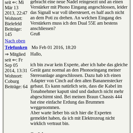
gebracht eine neue Nadel reingesezt und an einen
seit ⇐: Mi
Verstärker mit Phono Eingang angeschlossen, leider
Mär 13
das Signall war voll übersteuert, es half auch nicht
2013, 22:47
an dem Poti zu drehen. An welchen Eingang des
Wohnort:
Verstärkers muss ich den Dual 55E am bestens
Bielefeld
anschliessen?
Beiträge:
Gruß
145
Nach oben
Telefunken
Mo Feb 01 2016, 18:20
Hallo,
⇒ Mitglied
seit ⇐: Fr
ich bin zwar kein Experte, aber ich habe das gleiche
Sep 05
Gerät ganz normal an den Phonoeingang meiner
2014, 13:31
Stereoanlage angeschlossen. Dazu hab ich einen
Wohnort:
Adapter von Cinch auf den alten Bananenstecker
Coburg
gebaut. Es kann natürlich sein, dass die Kabel im
Beiträge: 64
Tonabnehmer kaputt sind und dadurch nicht mehr
abgeschirmt sind. Bei meinen Braun Chassis 444
hat eine einfache Erdung das Brummen
weggenommen.
Aber warte lieber bis sich hier die Experten
gemeldet haben, da ich mit Elektrozeug nicht
wirklich vertraut bin.