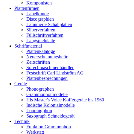
Komponisten
Plattenfirmen
Labelkunde
Discographien
Laminierte Schallplatten
Silberverfahren
Füllschriftverfahren
Langspielplatte
Schriftmaterial
Plattenkataloge
Neuerscheinungshefte
Zeitschriften
Sprechmaschinenhändler
Festschrift Carl Lindström AG
Plattenbesprechungen
Geräte
Phonographen
Grammophonmodelle
His Master's Voice Koffergeräte bis 1960
Indische Kolonialmodelle
Loopingphon
Saxograph Schneidegerät
Technik
Funktion Grammophon
Werkstatt