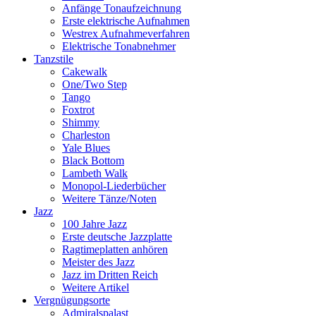
Anfänge Tonaufzeichnung
Erste elektrische Aufnahmen
Westrex Aufnahmeverfahren
Elektrische Tonabnehmer
Tanzstile
Cakewalk
One/Two Step
Tango
Foxtrot
Shimmy
Charleston
Yale Blues
Black Bottom
Lambeth Walk
Monopol-Liederbücher
Weitere Tänze/Noten
Jazz
100 Jahre Jazz
Erste deutsche Jazzplatte
Ragtimeplatten anhören
Meister des Jazz
Jazz im Dritten Reich
Weitere Artikel
Vergnügungsorte
Admiralspalast