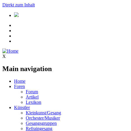
Direkt zum Inhalt
X
Main navigation
Home
Foren
Forum
Artikel
Lexikon
Künstler
Kleinkunst/Gesang
Orchester/Musiker
Gesangsgruppen
Refraingesang