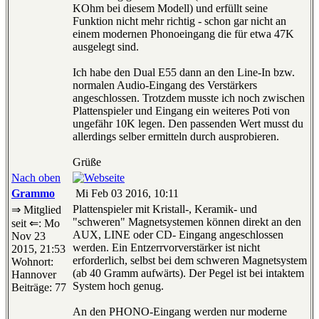
KOhm bei diesem Modell) und erfüllt seine
Funktion nicht mehr richtig - schon gar nicht an
einem modernen Phonoeingang die für etwa 47K
ausgelegt sind.
Ich habe den Dual E55 dann an den Line-In bzw.
normalen Audio-Eingang des Verstärkers
angeschlossen. Trotzdem musste ich noch zwischen
Plattenspieler und Eingang ein weiteres Poti von
ungefähr 10K legen. Den passenden Wert musst du
allerdings selber ermitteln durch ausprobieren.
Grüße
Nach oben
Grammo
Mi Feb 03 2016, 10:11
Plattenspieler mit Kristall-, Keramik- und
⇒ Mitglied
"schweren" Magnetsystemen können direkt an den
seit ⇐: Mo
AUX, LINE oder CD- Eingang angeschlossen
Nov 23
werden. Ein Entzerrvorverstärker ist nicht
2015, 21:53
erforderlich, selbst bei dem schweren Magnetsystem
Wohnort:
(ab 40 Gramm aufwärts). Der Pegel ist bei intaktem
Hannover
System hoch genug.
Beiträge: 77
An den PHONO-Eingang werden nur moderne