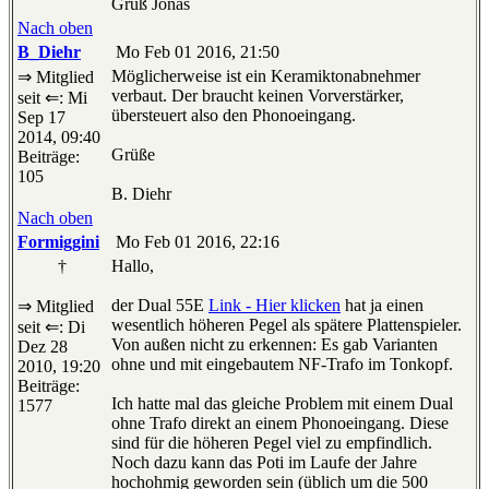
Gruß Jonas
Nach oben
B_Diehr
Mo Feb 01 2016, 21:50
Möglicherweise ist ein Keramiktonabnehmer
⇒ Mitglied
verbaut. Der braucht keinen Vorverstärker,
seit ⇐: Mi
übersteuert also den Phonoeingang.
Sep 17
2014, 09:40
Grüße
Beiträge:
105
B. Diehr
Nach oben
Formiggini
Mo Feb 01 2016, 22:16
†
Hallo,
der Dual 55E
Link - Hier klicken
hat ja einen
⇒ Mitglied
wesentlich höheren Pegel als spätere Plattenspieler.
seit ⇐: Di
Von außen nicht zu erkennen: Es gab Varianten
Dez 28
ohne und mit eingebautem NF-Trafo im Tonkopf.
2010, 19:20
Beiträge:
Ich hatte mal das gleiche Problem mit einem Dual
1577
ohne Trafo direkt an einem Phonoeingang. Diese
sind für die höheren Pegel viel zu empfindlich.
Noch dazu kann das Poti im Laufe der Jahre
hochohmig geworden sein (üblich um die 500