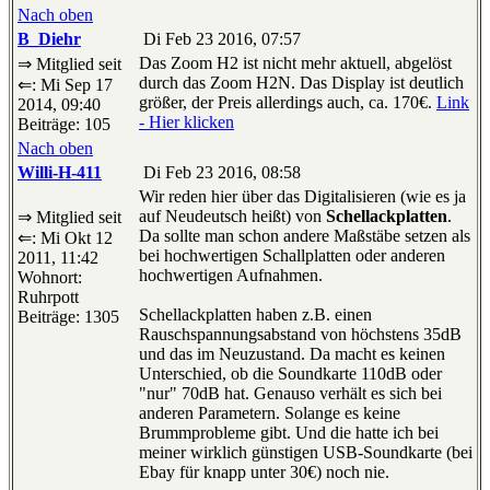
Nach oben
B_Diehr
Di Feb 23 2016, 07:57
Das Zoom H2 ist nicht mehr aktuell, abgelöst
⇒ Mitglied seit
durch das Zoom H2N. Das Display ist deutlich
⇐: Mi Sep 17
größer, der Preis allerdings auch, ca. 170€.
Link
2014, 09:40
- Hier klicken
Beiträge: 105
Nach oben
Willi-H-411
Di Feb 23 2016, 08:58
Wir reden hier über das Digitalisieren (wie es ja
auf Neudeutsch heißt) von
Schellackplatten
.
⇒ Mitglied seit
Da sollte man schon andere Maßstäbe setzen als
⇐: Mi Okt 12
bei hochwertigen Schallplatten oder anderen
2011, 11:42
hochwertigen Aufnahmen.
Wohnort:
Ruhrpott
Schellackplatten haben z.B. einen
Beiträge: 1305
Rauschspannungsabstand von höchstens 35dB
und das im Neuzustand. Da macht es keinen
Unterschied, ob die Soundkarte 110dB oder
"nur" 70dB hat. Genauso verhält es sich bei
anderen Parametern. Solange es keine
Brummprobleme gibt. Und die hatte ich bei
meiner wirklich günstigen USB-Soundkarte (bei
Ebay für knapp unter 30€) noch nie.