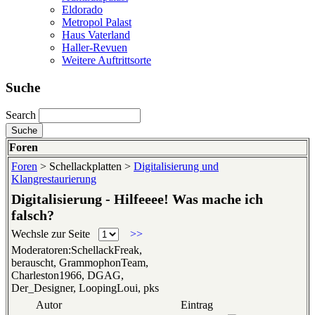
Eldorado
Metropol Palast
Haus Vaterland
Haller-Revuen
Weitere Auftrittsorte
Suche
Search
Foren
Foren
> Schellackplatten >
Digitalisierung und
Klangrestaurierung
Digitalisierung - Hilfeeee! Was mache ich
falsch?
Wechsle zur Seite
>>
Moderatoren:SchellackFreak,
berauscht, GrammophonTeam,
Charleston1966, DGAG,
Der_Designer, LoopingLoui, pks
Autor
Eintrag