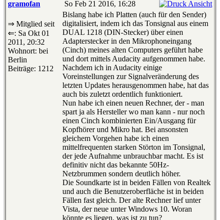
gramofan
So Feb 21 2016, 16:28
Bislang habe ich Platten (auch für den Sender)
digitalisiert, indem ich das Tonsignal aus einem
⇒ Mitglied seit
DUAL 1218 (DIN-Stecker) über einen
⇐: Sa Okt 01
Adapterstecker in den Mikrophoneingang
2011, 20:32
(Cinch) meines alten Computers geführt habe
Wohnort: bei
und dort mittels Audacity aufgenommen habe.
Berlin
Nachdem ich in Audacity einige
Beiträge: 1212
Voreinstellungen zur Signalveränderung des
letzten Updates herausgenommen habe, hat das
auch bis zuletzt ordentlich funktioniert.
Nun habe ich einen neuen Rechner, der - man
spart ja als Hersteller wo man kann - nur noch
einen Cinch kombinierten Ein/Ausgang für
Kopfhörer und Mikro hat. Bei ansonsten
gleichem Vorgehen habe ich einen
mittelfrequenten starken Störton im Tonsignal,
der jede Aufnahme unbrauchbar macht. Es ist
definitiv nicht das bekannte 50Hz-
Netzbrummen sondern deutlich höher.
Die Soundkarte ist in beiden Fällen von Realtek
und auch die Benutzeroberfläche ist in beiden
Fällen fast gleich. Der alte Rechner lief unter
Vista, der neue unter Windows 10. Woran
könnte es liegen, was ist zu tun?