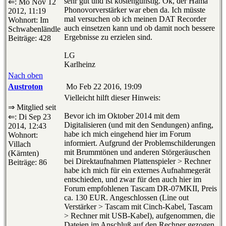
sehr gut und ist kostengünstig. Ok, der Hama
⇐: Mo Nov 12
Phonovorverstärker war eben da. Ich müsste
2012, 11:19
mal versuchen ob ich meinen DAT Recorder
Wohnort: Im
auch einsetzen kann und ob damit noch bessere
Schwabenländle
Ergebnisse zu erzielen sind.
Beiträge: 428
LG
Karlheinz
Nach oben
Austroton
Mo Feb 22 2016, 19:09
Vielleicht hilft dieser Hinweis:
⇒ Mitglied seit
Bevor ich im Oktober 2014 mit dem
⇐: Di Sep 23
Digitalisieren (und mit den Sendungen) anfing,
2014, 12:43
habe ich mich eingehend hier im Forum
Wohnort:
informiert. Aufgrund der Problemschilderungen
Villach
mit Brummtönen und anderen Störgeräuschen
(Kärnten)
bei Direktaufnahmen Plattenspieler > Rechner
Beiträge: 86
habe ich mich für ein externes Aufnahmegerät
entschieden, und zwar für den auch hier im
Forum empfohlenen Tascam DR-07MKII, Preis
ca. 130 EUR. Angeschlossen (Line out
Verstärker > Tascam mit Cinch-Kabel, Tascam
> Rechner mit USB-Kabel), aufgenommen, die
Dateien im Anschluß auf den Rechner gezogen,