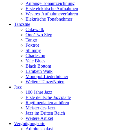
Anfänge Tonaufzeichnung
Erste elektrische Aufnahmen
Westrex Aufnahmeverfahren
Elektrische Tonabnehmer
Tanzstile
Cakewalk
One/Two Step
Tango
Foxtrot
Shimmy
Charleston
Yale Blues
Black Bottom
Lambeth Walk
Monopol-Liederbücher
Weitere Tänze/Noten
Jazz
100 Jahre Jazz
Erste deutsche Jazzplatte
Ragtimeplatten anhören
Meister des Jazz
Jazz im Dritten Reich
Weitere Artikel
Vergnügungsorte
Admiralspalast