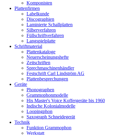
Komponisten
Plattenfirmen
Labelkunde
Discographien
Laminierte Schallplatten
Silberverfahren
Füllschriftverfahren
Langspielplatte
Schriftmaterial
Plattenkataloge
Neuerscheinungshefte
Zeitschriften
Sprechmaschinenhändler
Festschrift Carl Lindström AG
Plattenbesprechungen
Geräte
Phonographen
Grammophonmodelle
His Master's Voice Koffergeräte bis 1960
Indische Kolonialmodelle
Loopingphon
Saxograph Schneidegerät
Technik
Funktion Grammophon
Werkstatt