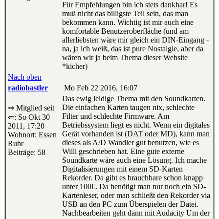
Für Empfehlungen bin ich stets dankbar! Es
muß nicht das billigste Teil sein, das man
bekommen kann. Wichtig ist mir auch eine
komfortable Benutzeroberfläche (und am
allerliebsten wäre mir gleich ein DIN-Eingang -
na, ja ich weiß, das ist pure Nostalgie, aber da
wären wir ja beim Thema dieser Website
*kicher)
Nach oben
radiobastler
Mo Feb 22 2016, 16:07
Das ewig leidige Thema mit den Soundkarten.
Die einfachen Karten taugen nix, schlechte
⇒ Mitglied seit
Filter und schlechte Firmware. Am
⇐: So Okt 30
Betriebssystem liegt es nicht. Wenn ein digitales
2011, 17:20
Gerät vorhanden ist (DAT oder MD), kann man
Wohnort: Essen
dieses als A/D Wandler gut benutzen, wie es
Ruhr
Willi geschrieben hat. Eine gute externe
Beiträge: 58
Soundkarte wäre auch eine Lösung. Ich mache
Digitalisierungen mit einem SD-Karten
Rekorder. Da gibt es brauchbare schon knapp
unter 100€. Da benötigt man nur noch ein SD-
Kartenleser, oder man schließt den Rekorder via
USB an den PC zum Überspielen der Datei.
Nachbearbeiten geht dann mit Audacity Um der