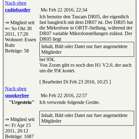
Nach oben
radiobastler
Mo Feb 22 2016, 22:34
Ich benutze den Tascam DR05, der eigentlich
fast baugleich mit dem DR07 ist. Der DR05 hat
⇒ Mitglied seit
die Mirkrofone in ORTF-Stellung, während der
⇐: So Okt 30
DR07 variable Mikrofonstellungen zulässt. Der
2011, 17:20
DR05 liegt
Wohnort: Essen
Ruhr
Inhalt, Bild oder Datei nur fuer angemeldete
Beiträge: 58
Mitglieder
bei 95€.
Von Zoom gibt es noch den H1 V2.0, der auch
um die 95€ kostet.
[ Bearbeitet Di Feb 23 2016, 10:25 ]
Nach oben
snookerbee
Mo Feb 22 2016, 22:57
"Urgestein"
Ich verwende folgende Geräte.
Inhalt, Bild oder Datei nur fuer angemeldete
⇒ Mitglied seit
Mitglieder
⇐: Fr Apr 15
2011, 20:12
Beiträge: 1687