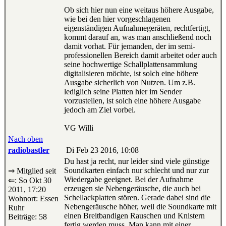
Ob sich hier nun eine weitaus höhere Ausgabe,
wie bei den hier vorgeschlagenen
eigenständigen Aufnahmegeräten, rechtfertigt,
kommt darauf an, was man anschließend noch
damit vorhat. Für jemanden, der im semi-
professionellen Bereich damit arbeitet oder auch
seine hochwertige Schallplattensammlung
digitalisieren möchte, ist solch eine höhere
Ausgabe sicherlich von Nutzen. Um z.B.
lediglich seine Platten hier im Sender
vorzustellen, ist solch eine höhere Ausgabe
jedoch am Ziel vorbei.
VG Willi
Nach oben
radiobastler
Di Feb 23 2016, 10:08
Du hast ja recht, nur leider sind viele günstige
Soundkarten einfach nur schlecht und nur zur
⇒ Mitglied seit
Wiedergabe geeignet. Bei der Aufnahme
⇐: So Okt 30
erzeugen sie Nebengeräusche, die auch bei
2011, 17:20
Schellackplatten stören. Gerade dabei sind die
Wohnort: Essen
Nebengeräusche höher, weil die Soundkarte mit
Ruhr
einen Breitbandigen Rauschen und Knistern
Beiträge: 58
fertig werden muss. Man kann mit einer