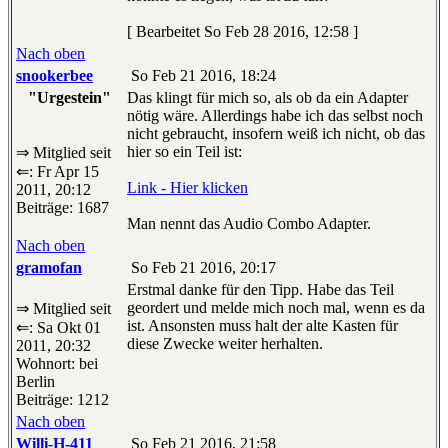
[ Bearbeitet So Feb 28 2016, 12:58 ]
Nach oben
snookerbee
So Feb 21 2016, 18:24
"Urgestein"
Das klingt für mich so, als ob da ein Adapter
nötig wäre. Allerdings habe ich das selbst noch
nicht gebraucht, insofern weiß ich nicht, ob das
hier so ein Teil ist:
⇒ Mitglied seit
⇐: Fr Apr 15
Link - Hier klicken
2011, 20:12
Beiträge: 1687
Man nennt das Audio Combo Adapter.
Nach oben
gramofan
So Feb 21 2016, 20:17
Erstmal danke für den Tipp. Habe das Teil
geordert und melde mich noch mal, wenn es da
⇒ Mitglied seit
ist. Ansonsten muss halt der alte Kasten für
⇐: Sa Okt 01
diese Zwecke weiter herhalten.
2011, 20:32
Wohnort: bei
Berlin
Beiträge: 1212
Nach oben
Willi-H-411
So Feb 21 2016, 21:58