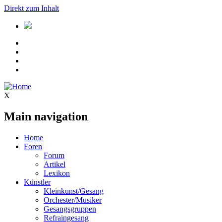
Direkt zum Inhalt
X
Main navigation
Home
Foren
Forum
Artikel
Lexikon
Künstler
Kleinkunst/Gesang
Orchester/Musiker
Gesangsgruppen
Refraingesang