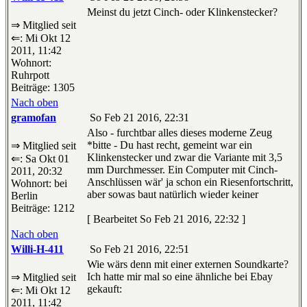
Meinst du jetzt Cinch- oder Klinkenstecker?
⇒ Mitglied seit
⇐: Mi Okt 12
2011, 11:42
Wohnort:
Ruhrpott
Beiträge: 1305
Nach oben
gramofan
So Feb 21 2016, 22:31
Also - furchtbar alles dieses moderne Zeug
*bitte - Du hast recht, gemeint war ein
⇒ Mitglied seit
Klinkenstecker und zwar die Variante mit 3,5
⇐: Sa Okt 01
mm Durchmesser. Ein Computer mit Cinch-
2011, 20:32
Anschlüssen wär' ja schon ein Riesenfortschritt,
Wohnort: bei
aber sowas baut natürlich wieder keiner
Berlin
Beiträge: 1212
[ Bearbeitet So Feb 21 2016, 22:32 ]
Nach oben
Willi-H-411
So Feb 21 2016, 22:51
Wie wärs denn mit einer externen Soundkarte?
Ich hatte mir mal so eine ähnliche bei Ebay
⇒ Mitglied seit
gekauft:
⇐: Mi Okt 12
2011, 11:42