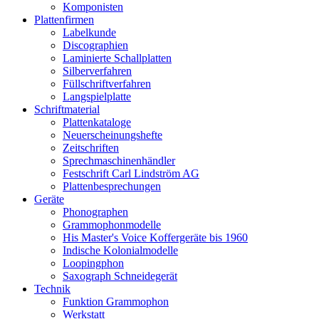
Komponisten
Plattenfirmen
Labelkunde
Discographien
Laminierte Schallplatten
Silberverfahren
Füllschriftverfahren
Langspielplatte
Schriftmaterial
Plattenkataloge
Neuerscheinungshefte
Zeitschriften
Sprechmaschinenhändler
Festschrift Carl Lindström AG
Plattenbesprechungen
Geräte
Phonographen
Grammophonmodelle
His Master's Voice Koffergeräte bis 1960
Indische Kolonialmodelle
Loopingphon
Saxograph Schneidegerät
Technik
Funktion Grammophon
Werkstatt