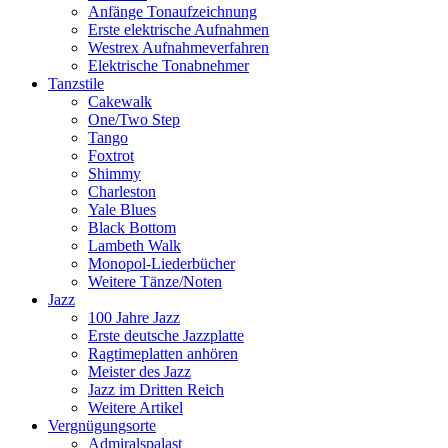
Anfänge Tonaufzeichnung
Erste elektrische Aufnahmen
Westrex Aufnahmeverfahren
Elektrische Tonabnehmer
Tanzstile
Cakewalk
One/Two Step
Tango
Foxtrot
Shimmy
Charleston
Yale Blues
Black Bottom
Lambeth Walk
Monopol-Liederbücher
Weitere Tänze/Noten
Jazz
100 Jahre Jazz
Erste deutsche Jazzplatte
Ragtimeplatten anhören
Meister des Jazz
Jazz im Dritten Reich
Weitere Artikel
Vergnügungsorte
Admiralspalast