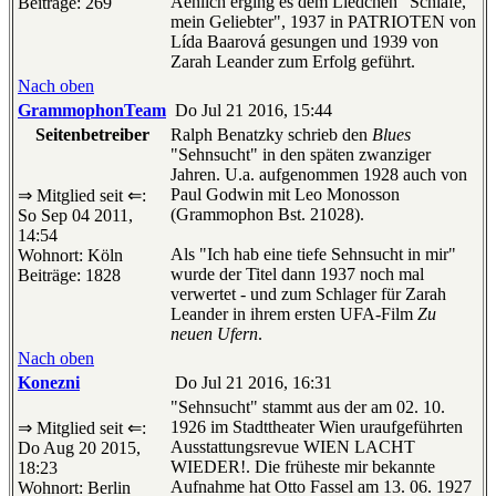
Aenlich erging es dem Liedchen "Schlafe,
Beiträge: 269
mein Geliebter", 1937 in PATRIOTEN von
Lída Baarová gesungen und 1939 von
Zarah Leander zum Erfolg geführt.
Nach oben
GrammophonTeam
Do Jul 21 2016, 15:44
Seitenbetreiber
Ralph Benatzky schrieb den
Blues
"Sehnsucht" in den späten zwanziger
Jahren. U.a. aufgenommen 1928 auch von
Paul Godwin mit Leo Monosson
⇒ Mitglied seit ⇐:
(Grammophon Bst. 21028).
So Sep 04 2011,
14:54
Als "Ich hab eine tiefe Sehnsucht in mir"
Wohnort: Köln
wurde der Titel dann 1937 noch mal
Beiträge: 1828
verwertet - und zum Schlager für Zarah
Leander in ihrem ersten UFA-Film
Zu
neuen Ufern
.
Nach oben
Konezni
Do Jul 21 2016, 16:31
"Sehnsucht" stammt aus der am 02. 10.
1926 im Stadttheater Wien uraufgeführten
⇒ Mitglied seit ⇐:
Ausstattungsrevue WIEN LACHT
Do Aug 20 2015,
WIEDER!. Die früheste mir bekannte
18:23
Aufnahme hat Otto Fassel am 13. 06. 1927
Wohnort: Berlin