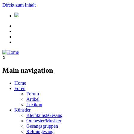
Direkt zum Inhalt
X
Main navigation
Home
Foren
Forum
Artikel
Lexikon
Künstler
Kleinkunst/Gesang
Orchester/Musiker
Gesangsgruppen
Refraingesang