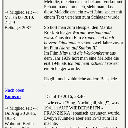
Melodie, die einem sehr bekannt vorkommt.
Schaut man dann nach, sieht man, dass
diese Melodie erst ein zwei Jahre später mit
⇒ Mitglied seit ⇐:
einem Text versehen zum Schlager wurde.
Mi Jan 06 2010,
21:59
So hört man zum Beispiel den Marika
Beiträge: 2087
Rökk-Schlager
Warum, weshalb und
wieso?
aus dem Fim
Frauen sind doch
bessere Diplomaten
schon zwei Jahre zuvor
im Film
Alarm auf Station III
.
Im Film
Kitty und die Weltkonferenz
aus
dem Jahr 1939 hört man eine Melodie die
erst 1948 als
Ich bin heut' schlecht rasiert
ein Schlager wurde.
Es gibt noch zahlreiche andere Beispiele . .
.
Nach oben
Konezni
Di Jul 19 2016, 23:40
...wie etwa "Sing, Nachtigall, sing!", was
1941 in AUF WIEDERSEH'N -
⇒ Mitglied seit ⇐:
FRANZISKA! spanisch gesungen wurde,
Do Aug 20 2015,
Evelyn Künneke aber erst 1943 zum Hit
18:23
machte.
Wohnort: Berlin