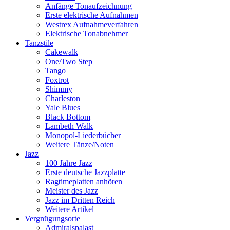
Anfänge Tonaufzeichnung
Erste elektrische Aufnahmen
Westrex Aufnahmeverfahren
Elektrische Tonabnehmer
Tanzstile
Cakewalk
One/Two Step
Tango
Foxtrot
Shimmy
Charleston
Yale Blues
Black Bottom
Lambeth Walk
Monopol-Liederbücher
Weitere Tänze/Noten
Jazz
100 Jahre Jazz
Erste deutsche Jazzplatte
Ragtimeplatten anhören
Meister des Jazz
Jazz im Dritten Reich
Weitere Artikel
Vergnügungsorte
Admiralspalast