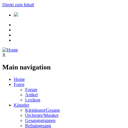
Direkt zum Inhalt
X
Main navigation
Home
Foren
Forum
Artikel
Lexikon
Künstler
Kleinkunst/Gesang
Orchester/Musiker
Gesangsgruppen
Refraingesang