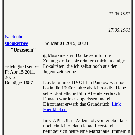
11.05.1961
17.05.1961
Nach oben
snookerbee
So Mär 01 2015, 00:21
"Urgestein"
@Musikmeister: Danke sehr für die
Zeitungsartikel, sie erinnern mich an einige
Lokalitäten, die ich selbst noch aus der
⇒ Mitglied seit ⇐:
Jugendzeit kenne.
Fr Apr 15 2011,
20:12
Das berühmte TIVOLI in Pankow war noch
Beiträge: 1687
bis in die 1990er Jahre als Kino aktiv. Habe
selbst dort etliche Film-Abende verbracht.
Danach wurde es abgerissen und ein
Discounter erwarb das Grundstück.
Link -
Hier klicken
Im CAPITOL in Adlershof, vorher ebenfalls
noch ein Kino, dann lange Leerstand,
befindet sich heute eine Markthalle. Immerhin