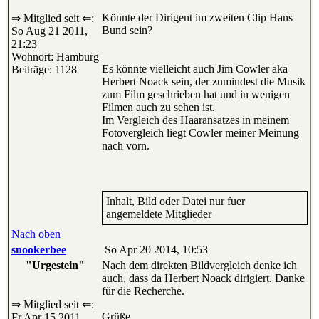
Könnte der Dirigent im zweiten Clip Hans
⇒ Mitglied seit ⇐:
Bund sein?
So Aug 21 2011,
21:23
Wohnort: Hamburg
Es könnte vielleicht auch Jim Cowler aka
Beiträge: 1128
Herbert Noack sein, der zumindest die Musik
zum Film geschrieben hat und in wenigen
Filmen auch zu sehen ist.
Im Vergleich des Haaransatzes in meinem
Fotovergleich liegt Cowler meiner Meinung
nach vorn.
Inhalt, Bild oder Datei nur fuer
angemeldete Mitglieder
Nach oben
snookerbee
So Apr 20 2014, 10:53
"Urgestein"
Nach dem direkten Bildvergleich denke ich
auch, dass da Herbert Noack dirigiert. Danke
für die Recherche.
⇒ Mitglied seit ⇐:
Grüße
Fr Apr 15 2011,