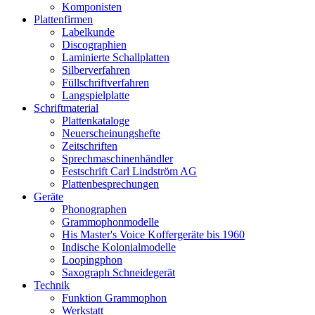
Komponisten
Plattenfirmen
Labelkunde
Discographien
Laminierte Schallplatten
Silberverfahren
Füllschriftverfahren
Langspielplatte
Schriftmaterial
Plattenkataloge
Neuerscheinungshefte
Zeitschriften
Sprechmaschinenhändler
Festschrift Carl Lindström AG
Plattenbesprechungen
Geräte
Phonographen
Grammophonmodelle
His Master's Voice Koffergeräte bis 1960
Indische Kolonialmodelle
Loopingphon
Saxograph Schneidegerät
Technik
Funktion Grammophon
Werkstatt