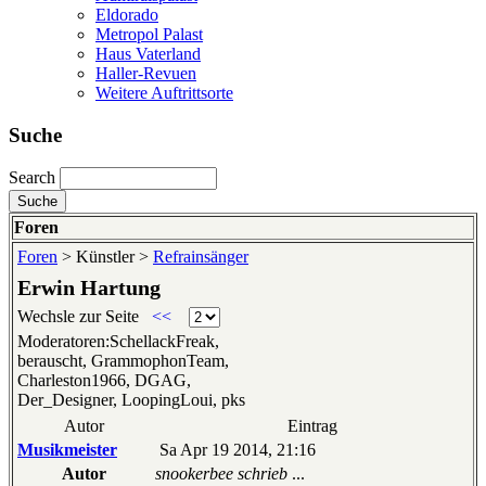
Eldorado
Metropol Palast
Haus Vaterland
Haller-Revuen
Weitere Auftrittsorte
Suche
Search
Foren
Foren
> Künstler >
Refrainsänger
Erwin Hartung
Wechsle zur Seite
<<
Moderatoren:SchellackFreak,
berauscht, GrammophonTeam,
Charleston1966, DGAG,
Der_Designer, LoopingLoui, pks
Autor
Eintrag
Musikmeister
Sa Apr 19 2014, 21:16
Autor
snookerbee schrieb
...