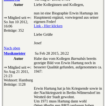
Autor
Liebe Kolleginnen und Kollegen,
nun ist eine Biographie Erwin Hartungs im
Hauptmenü ergänzt, vorwiegend aus seiner
⇒ Mitglied seit ⇐:
eigenen Feder!
So Jun 10 2012,
Link - Hier klicken
16:06
Beiträge: 352
Liebe Grüße
Josef
Nach oben
Musikmeister
Sa Feb 28 2015, 20:22
Autor
Habe das vom Kollegen
Barnabás
bereits
gezeigte Bild von Erwin Hartung noch in
besserer Qualität gefunden, aufgenommen ca.
⇒ Mitglied seit ⇐:
1947:
So Aug 21 2011,
21:23
Wohnort: Hamburg
Beiträge: 1128
Erwin Hartung hat ja bis Kriegsende sowie in
der Nachkriegszeit in Berlin-Wilmersdorf im
Westteil der Stadt gewohnt.
Um 1971 muss Hartung dann wohl
(West-)Berlin gen BRD verlassen haben.