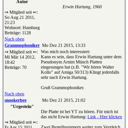
Autor
Erwin Hartung, 1960
⇒ Mitglied seit ⇐:
So Aug 21 2011,
21:23
Wohnort: Hamburg
Beiträge: 1128
Nach oben
Grammophoniker
Mo Dez 21 2015, 13:33
Was mich noch interessiert:
⇒ Mitglied seit ⇐:
Kann es sein, dass Erwin Hartung unter dem
Mi Mär 14 2012,
Pseudonym Arnim Münch Platten
18:42
eingesungen hat (z.B. "Wir hören Walter
Beiträge: 70
Kollo" auf Amiga 50/313) Klingt jedenfalls
sehr nach Erwin Hartung.
Gruß Grammophoniker.
Nach oben
snookerbee
Mo Dez 21 2015, 21:02
"Urgestein"
Die Platte ist bei YT zu hören. Für mich ist
das nicht Erwin Hartung:
Link - Hier klicken
⇒ Mitglied seit ⇐:
Zwei Bestellnummern weiter zum Vergleich
Fr Apr 15 2011,