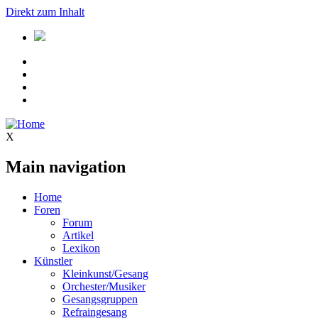
Direkt zum Inhalt
X
Main navigation
Home
Foren
Forum
Artikel
Lexikon
Künstler
Kleinkunst/Gesang
Orchester/Musiker
Gesangsgruppen
Refraingesang