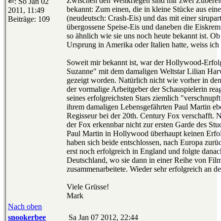
Zwischen den Weltkriegen sind mir zwei Zuberei
⇐: So Jan 02
bekannt: Zum einen, die in kleine Stücke aus ei
2011, 11:49
(neudeutsch: Crash-Eis) und das mit einer sirupart
Beiträge: 109
übergossene Speise-Eis und daneben die Eiskrem
so ähnlich wie sie uns noch heute bekannt ist. Ob
Ursprung in Amerika oder Italien hatte, weiss ich 
Soweit mir bekannt ist, war der Hollywood-Erfo
Suzanne" mit dem damaligen Weltstar Lilian Har
gezeigt worden. Natürlich nicht wie vorher in de
der vormalige Arbeitgeber der Schauspielerin re
seines erfolgreichsten Stars ziemlich "verschnupft
ihrem damaligen Lebensgefährten Paul Martin eben
Regisseur bei der 20th. Century Fox verschafft.
der Fox erkennbar nicht zur ersten Garde des St
Paul Martin in Hollywood überhaupt keinen Erfo
haben sich beide entschlossen, nach Europa zurüc
erst noch erfolgreich in England und folgte dana
Deutschland, wo sie dann in einer Reihe von Fil
zusammenarbeitete. Wieder sehr erfolgreich an der
Viele Grüsse!
Mark
Nach oben
snookerbee
Sa Jan 07 2012, 22:44