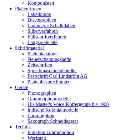
Komponisten
Plattenfirmen
Labelkunde
Discographien
Laminierte Schallplatten
Silberverfahren
Füllschriftverfahren
Langspielplatte
Schriftmaterial
Plattenkataloge
Neuerscheinungshefte
Zeitschriften
Sprechmaschinenhändler
Festschrift Carl Lindström AG
Plattenbesprechungen
Geräte
Phonographen
Grammophonmodelle
His Master's Voice Koffergeräte bis 1960
Indische Kolonialmodelle
Loopingphon
Saxograph Schneidegerät
Technik
Funktion Grammophon
Werkstatt