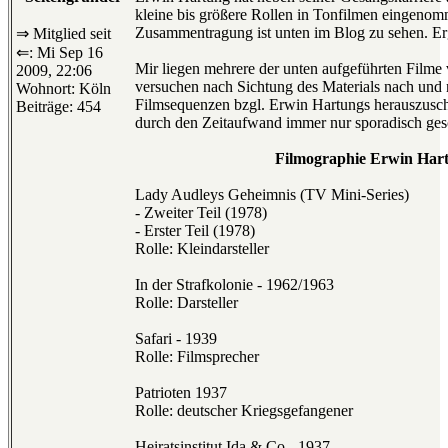
kleine bis größere Rollen in Tonfilmen eingenom
Zusammentragung ist unten im Blog zu sehen. E
⇒ Mitglied seit
⇐: Mi Sep 16
Mir liegen mehrere der unten aufgeführten Filme
2009, 22:06
versuchen nach Sichtung des Materials nach und
Wohnort: Köln
Filmsequenzen bzgl. Erwin Hartungs herauszusch
Beiträge: 454
durch den Zeitaufwand immer nur sporadisch ge
Filmographie Erwin Har
Lady Audleys Geheimnis (TV Mini-Series)
- Zweiter Teil (1978)
- Erster Teil (1978)
Rolle: Kleindarsteller
In der Strafkolonie - 1962/1963
Rolle: Darsteller
Safari - 1939
Rolle: Filmsprecher
Patrioten 1937
Rolle: deutscher Kriegsgefangener
Heiratsinstitut Ida & Co - 1937