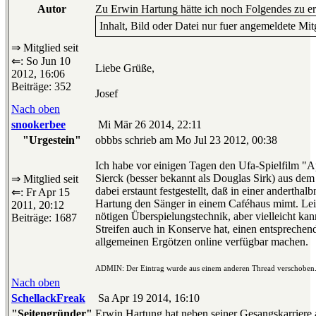
Autor
Zu Erwin Hartung hätte ich noch Folgendes zu e
Inhalt, Bild oder Datei nur fuer angemeldete Mit
⇒ Mitglied seit
⇐: So Jun 10
Liebe Grüße,
2012, 16:06
Beiträge: 352
Josef
Nach oben
snookerbee
Mi Mär 26 2014, 22:11
"Urgestein"
obbbs schrieb am Mo Jul 23 2012, 00:38
Ich habe vor einigen Tagen den Ufa-Spielfilm "Ap
Sierck (besser bekannt als Douglas Sirk) aus de
⇒ Mitglied seit
dabei erstaunt festgestellt, daß in einer anderth
⇐: Fr Apr 15
Hartung den Sänger in einem Caféhaus mimt. Leid
2011, 20:12
nötigen Überspielungstechnik, aber vielleicht ka
Beiträge: 1687
Streifen auch in Konserve hat, einen entspreche
allgemeinen Ergötzen online verfügbar machen.
ADMIN: Der Eintrag wurde aus einem anderen Thread verschoben
Nach oben
SchellackFreak
Sa Apr 19 2014, 16:10
"Seitengründer"
Erwin Hartung hat neben seiner Gesangskarriere