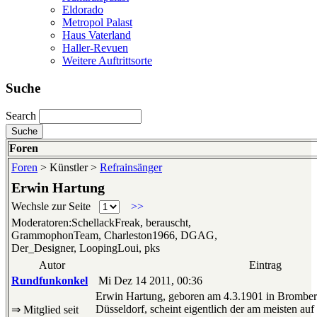
Eldorado
Metropol Palast
Haus Vaterland
Haller-Revuen
Weitere Auftrittsorte
Suche
Search
Foren
Foren
> Künstler >
Refrainsänger
Erwin Hartung
Wechsle zur Seite
>>
Moderatoren:SchellackFreak, berauscht,
GrammophonTeam, Charleston1966, DGAG,
Der_Designer, LoopingLoui, pks
Autor
Eintrag
Rundfunkonkel
Mi Dez 14 2011, 00:36
Erwin Hartung, geboren am 4.3.1901 in Bromberg
Düsseldorf, scheint eigentlich der am meisten auf
⇒ Mitglied seit