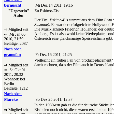
berauscht
Mi Dez 14 2011, 19:16
"Urgestein"
Zu Eskimo-Eis:
Autor
Der Titel
Eskimo-Eis
stammt aus dem Film
I Am S
Susanne)
. Es war der erfolgreichste Hollywood-F
Die Musik schrieb Friedrich Holländer, der deut
⇒ Mitglied seit
Amberg. Es ist also wohl keine Werbeplatte, sonde
⇐: Mi Jan 06
Österreich eine gleichnamige Speiseeisfirma gibt.
2010, 21:59
Beiträge: 2087
Nach oben
gramofan
Fr Dez 16 2011, 21:25
Vielleicht ein früher Fall von product-placement?
damit rechnen, dass der Film auch in Deutschlan
⇒ Mitglied seit
⇐: Sa Okt 01
2011, 20:32
Wohnort: bei
Berlin
Beiträge: 1212
Nach oben
Mareko
So Dez 25 2011, 12:37
In den 1930-ern gab es die für deutsche Städte la
Eisdielen noch nicht, diese waren erst ab den 1
⇒ Mitglied seit