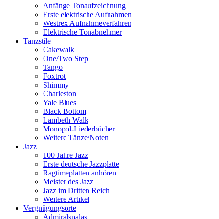
Anfänge Tonaufzeichnung
Erste elektrische Aufnahmen
Westrex Aufnahmeverfahren
Elektrische Tonabnehmer
Tanzstile
Cakewalk
One/Two Step
Tango
Foxtrot
Shimmy
Charleston
Yale Blues
Black Bottom
Lambeth Walk
Monopol-Liederbücher
Weitere Tänze/Noten
Jazz
100 Jahre Jazz
Erste deutsche Jazzplatte
Ragtimeplatten anhören
Meister des Jazz
Jazz im Dritten Reich
Weitere Artikel
Vergnügungsorte
Admiralspalast