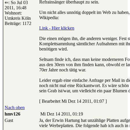
Refrainsänger überhaupt zu sein.
⇐: So Jul 03
2011, 16:48
Um nicht alles unnötig doppelt im Web zu haben,
Wohnort:
Wikipedia:
Umkreis Köln
Beiträge: 1172
Link - Hier klicken
Die einen mögen ihn, die anderen weniger. Fest st
Komplettsammlung sämtlicher Aufnahmen mit ihm 
benötigen wird.
Seltsam finde ich, dass man keine moderneren Fot
aus den 30ern von ihm finden kann, obwohl er lau
70er Jahre noch tätig war.
Leider ergab eine einfache Anfrage per Mail in d
noch nicht mal eine Rückantwort. Es wäre sch
sein Grab ist/war, um vielleicht ein paar Blumen 
[ Bearbeitet Mi Dez 14 2011, 01:07 ]
Nach oben
hmv126
Mi Dez 14 2011, 01:19
Gast
Ja, der Erwin Hartung hat unzählige Platten au
viele Werbeplatten. Die folgende hab ich auch i