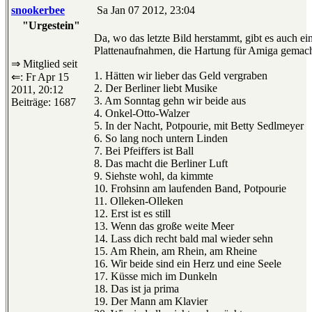
snookerbee
Sa Jan 07 2012, 23:04
"Urgestein"
Da, wo das letzte Bild herstammt, gibt es auch ei
Plattenaufnahmen, die Hartung für Amiga gemach
⇒ Mitglied seit
1. Hätten wir lieber das Geld vergraben
⇐: Fr Apr 15
2. Der Berliner liebt Musike
2011, 20:12
3. Am Sonntag gehn wir beide aus
Beiträge: 1687
4. Onkel-Otto-Walzer
5. In der Nacht, Potpourie, mit Betty Sedlmeyer
6. So lang noch untern Linden
7. Bei Pfeiffers ist Ball
8. Das macht die Berliner Luft
9. Siehste wohl, da kimmte
10. Frohsinn am laufenden Band, Potpourie
11. Olleken-Olleken
12. Erst ist es still
13. Wenn das große weite Meer
14. Lass dich recht bald mal wieder sehn
15. Am Rhein, am Rhein, am Rheine
16. Wir beide sind ein Herz und eine Seele
17. Küsse mich im Dunkeln
18. Das ist ja prima
19. Der Mann am Klavier