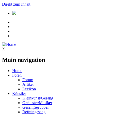
Direkt zum Inhalt
X
Main navigation
Home
Foren
Forum
Artikel
Lexikon
Künstler
Kleinkunst/Gesang
Orchester/Musiker
Gesangsgruppen
Refraingesang