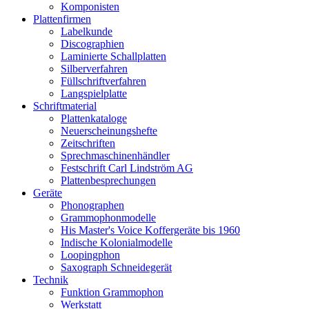
Komponisten
Plattenfirmen
Labelkunde
Discographien
Laminierte Schallplatten
Silberverfahren
Füllschriftverfahren
Langspielplatte
Schriftmaterial
Plattenkataloge
Neuerscheinungshefte
Zeitschriften
Sprechmaschinenhändler
Festschrift Carl Lindström AG
Plattenbesprechungen
Geräte
Phonographen
Grammophonmodelle
His Master's Voice Koffergeräte bis 1960
Indische Kolonialmodelle
Loopingphon
Saxograph Schneidegerät
Technik
Funktion Grammophon
Werkstatt