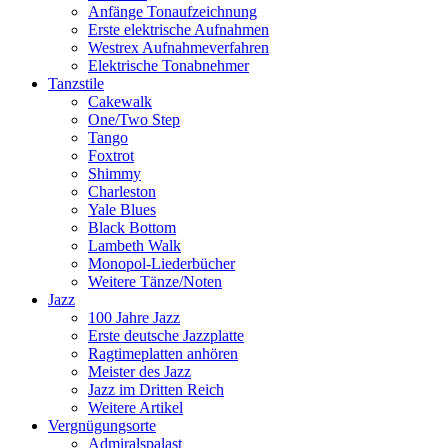
Anfänge Tonaufzeichnung
Erste elektrische Aufnahmen
Westrex Aufnahmeverfahren
Elektrische Tonabnehmer
Tanzstile
Cakewalk
One/Two Step
Tango
Foxtrot
Shimmy
Charleston
Yale Blues
Black Bottom
Lambeth Walk
Monopol-Liederbücher
Weitere Tänze/Noten
Jazz
100 Jahre Jazz
Erste deutsche Jazzplatte
Ragtimeplatten anhören
Meister des Jazz
Jazz im Dritten Reich
Weitere Artikel
Vergnügungsorte
Admiralspalast