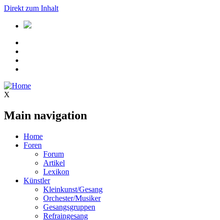
Direkt zum Inhalt
X
Main navigation
Home
Foren
Forum
Artikel
Lexikon
Künstler
Kleinkunst/Gesang
Orchester/Musiker
Gesangsgruppen
Refraingesang