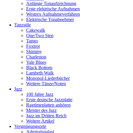
Anfänge Tonaufzeichnung
Erste elektrische Aufnahmen
Westrex Aufnahmeverfahren
Elektrische Tonabnehmer
Tanzstile
Cakewalk
One/Two Step
Tango
Foxtrot
Shimmy
Charleston
Yale Blues
Black Bottom
Lambeth Walk
Monopol-Liederbücher
Weitere Tänze/Noten
Jazz
100 Jahre Jazz
Erste deutsche Jazzplatte
Ragtimeplatten anhören
Meister des Jazz
Jazz im Dritten Reich
Weitere Artikel
Vergnügungsorte
Admiralspalast