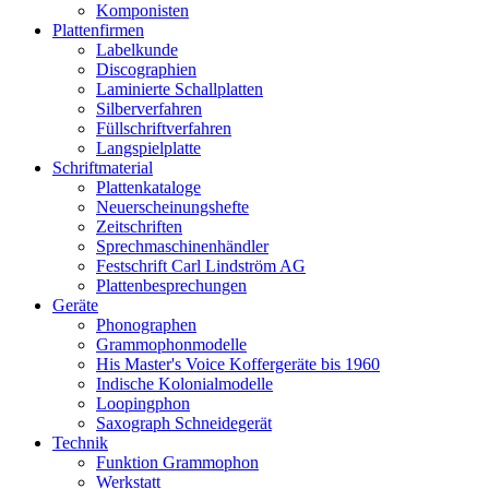
Komponisten
Plattenfirmen
Labelkunde
Discographien
Laminierte Schallplatten
Silberverfahren
Füllschriftverfahren
Langspielplatte
Schriftmaterial
Plattenkataloge
Neuerscheinungshefte
Zeitschriften
Sprechmaschinenhändler
Festschrift Carl Lindström AG
Plattenbesprechungen
Geräte
Phonographen
Grammophonmodelle
His Master's Voice Koffergeräte bis 1960
Indische Kolonialmodelle
Loopingphon
Saxograph Schneidegerät
Technik
Funktion Grammophon
Werkstatt