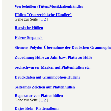
Werbehüllen /Tüten/Musikkalienhändler
Hüllen "Österreichische Händler"
Gehe zur Seite [
1
2
]
Russische Hüllen
Helene Stepanek
Siemens-Polydor Übernahme der Deutschen Grammoph
Zuordnung Hülle zu Jahr bzw. Platte zu Hülle
pechschwarzer Marker auf Plattenhüllen etc.
Druckdaten auf Grammophon-Hüllen?
Seltsames Zeichen auf Plattenhüllen
Reparatur von Plattenhüllen
Gehe zur Seite [
1
2
]
Dajos Bela - Plattenalbum