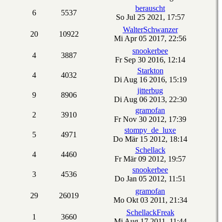
berauscht
6
5537
So Jul 25 2021, 17:57
WalterSchwanzer
20
10922
Mi Apr 05 2017, 22:56
snookerbee
4
3887
Fr Sep 30 2016, 12:14
Starkton
4
4032
Di Aug 16 2016, 15:19
jitterbug
9
8906
Di Aug 06 2013, 22:30
gramofan
2
3910
Fr Nov 30 2012, 17:39
stompy_de_luxe
5
4971
Do Mär 15 2012, 18:14
Schellack
4
4460
Fr Mär 09 2012, 19:57
snookerbee
3
4536
Do Jan 05 2012, 11:51
gramofan
29
26019
Mo Okt 03 2011, 21:34
SchellackFreak
1
3660
Mi Aug 17 2011, 11:44