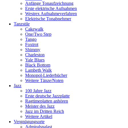
Anfänge Tonaufzeichnung
Erste elektrische Aufnahmen
Westrex Aufnahmeverfahren
Elektrische Tonabnehmer
Tanzstile
Cakewalk
One/Two Step
Tango
Foxtrot
Shimmy
Charleston
Yale Blues
Black Bottom
Lambeth Walk
Monopol-Liederbücher
Weitere Tänze/Noten
Jazz
100 Jahre Jazz
Erste deutsche Jazzplatte
Ragtimeplatten anhören
Meister des Jazz
Jazz im Dritten Reich
Weitere Artikel
Vergnügungsorte
Admiralspalast