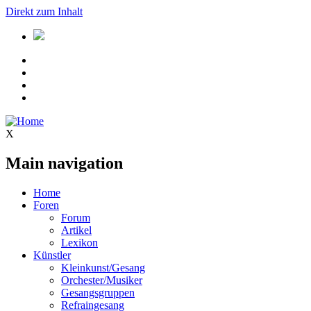
Direkt zum Inhalt
X
Main navigation
Home
Foren
Forum
Artikel
Lexikon
Künstler
Kleinkunst/Gesang
Orchester/Musiker
Gesangsgruppen
Refraingesang