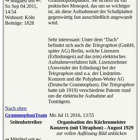
Grammophonplatten. Sie sichern ihr ein
⇒ Mitglied seit ⇐:
prakisches Monopol, das um so wichtiger
So Sep 04 2011,
ist, als diese Aufnahmeart der Schallplatten
14:54
gegenwärtig fast ausschließlich angewandt
Wohnort: Köln
wird.
Beiträge: 1828
Sehr interessant: Unter dem "Dach"
befindet sich auch die
Telegraphon
(GmbH,
später AG) Berlin, welche Lizenzen
(Erfindungen) auf das (ein) elektrisches
Aufnahmeverfahren hält. Lizenznehmer
(Anwender der Erfindung) bei der
Telegraphon
sind u.a. der Lindström-
Konzern und die Polyphon-Werke AG
(Deutsche Grammophon). Die
Telegraphon
hatte (ab 1919) verschiedene Patente rund
um die elektrische Aufnahme auf
Tonträgern.
Nach oben
GrammophonTeam
Mo Jul 11 2016, 13:55
Seitenbetreiber
Organisation des Küchenmeister
Konzern (mit Ultraphon) - August 1929
zur vollen Auflösung Bild anklicken
⇒ Mitglied seit ⇐: