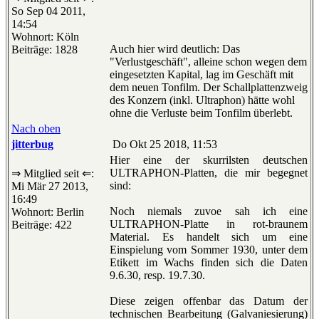
So Sep 04 2011,
14:54
Wohnort: Köln
Auch hier wird deutlich: Das
Beiträge: 1828
"Verlustgeschäft", alleine schon wegen dem
eingesetzten Kapital, lag im Geschäft mit
dem neuen Tonfilm. Der Schallplattenzweig
des Konzern (inkl. Ultraphon) hätte wohl
ohne die Verluste beim Tonfilm überlebt.
Nach oben
jitterbug
Do Okt 25 2018, 11:53
Hier eine der skurrilsten deutschen
ULTRAPHON-Platten, die mir begegnet
⇒ Mitglied seit ⇐:
sind:
Mi Mär 27 2013,
16:49
Noch niemals zuvoe sah ich eine
Wohnort: Berlin
ULTRAPHON-Platte in rot-braunem
Beiträge: 422
Material. Es handelt sich um eine
Einspielung vom Sommer 1930, unter dem
Etikett im Wachs finden sich die Daten
9.6.30, resp. 19.7.30.
Diese zeigen offenbar das Datum der
technischen Bearbeitung (Galvaniesierung)