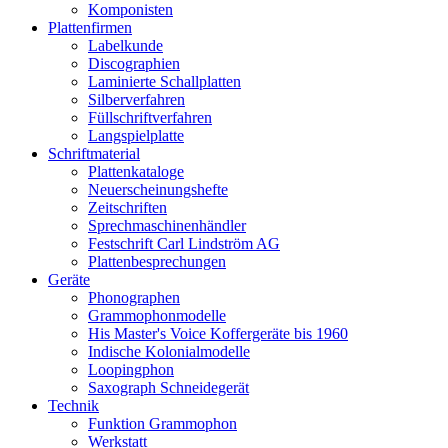
Komponisten
Plattenfirmen
Labelkunde
Discographien
Laminierte Schallplatten
Silberverfahren
Füllschriftverfahren
Langspielplatte
Schriftmaterial
Plattenkataloge
Neuerscheinungshefte
Zeitschriften
Sprechmaschinenhändler
Festschrift Carl Lindström AG
Plattenbesprechungen
Geräte
Phonographen
Grammophonmodelle
His Master's Voice Koffergeräte bis 1960
Indische Kolonialmodelle
Loopingphon
Saxograph Schneidegerät
Technik
Funktion Grammophon
Werkstatt