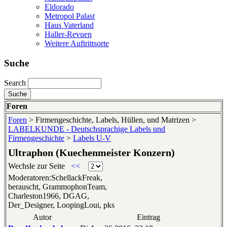
Eldorado
Metropol Palast
Haus Vaterland
Haller-Revuen
Weitere Auftrittsorte
Suche
Search
Foren
Foren
> Firmengeschichte, Labels, Hüllen, und Matrizen >
LABELKUNDE - Deutschsprachige Labels und
Firmengeschichte
>
Labels U-V
Ultraphon (Kuechenmeister Konzern)
Wechsle zur Seite
<<
Moderatoren:SchellackFreak,
berauscht, GrammophonTeam,
Charleston1966, DGAG,
Der_Designer, LoopingLoui, pks
Autor
Eintrag