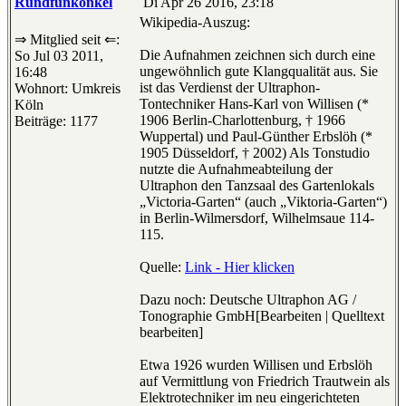
Rundfunkonkel
Di Apr 26 2016, 23:18
Wikipedia-Auszug:
⇒ Mitglied seit ⇐:
Die Aufnahmen zeichnen sich durch eine
So Jul 03 2011,
ungewöhnlich gute Klangqualität aus. Sie
16:48
ist das Verdienst der Ultraphon-
Wohnort: Umkreis
Tontechniker Hans-Karl von Willisen (*
Köln
1906 Berlin-Charlottenburg, † 1966
Beiträge: 1177
Wuppertal) und Paul-Günther Erbslöh (*
1905 Düsseldorf, † 2002) Als Tonstudio
nutzte die Aufnahmeabteilung der
Ultraphon den Tanzsaal des Gartenlokals
„Victoria-Garten“ (auch „Viktoria-Garten“)
in Berlin-Wilmersdorf, Wilhelmsaue 114-
115.
Quelle:
Link - Hier klicken
Dazu noch: Deutsche Ultraphon AG /
Tonographie GmbH[Bearbeiten | Quelltext
bearbeiten]
Etwa 1926 wurden Willisen und Erbslöh
auf Vermittlung von Friedrich Trautwein als
Elektrotechniker im neu eingerichteten