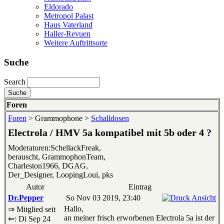
Eldorado
Metropol Palast
Haus Vaterland
Haller-Revuen
Weitere Auftrittsorte
Suche
Search
Foren
Foren
> Grammophone >
Schalldosen
Electrola / HMV 5a kompatibel mit 5b oder 4 ?
Moderatoren:SchellackFreak,
berauscht, GrammophonTeam,
Charleston1966, DGAG,
Der_Designer, LoopingLoui, pks
Autor
Eintrag
Dr.Pepper
So Nov 03 2019, 23:40
Hallo,
⇒ Mitglied seit
an meiner frisch erworbenen Electrola 5a ist der
⇐: Di Sep 24