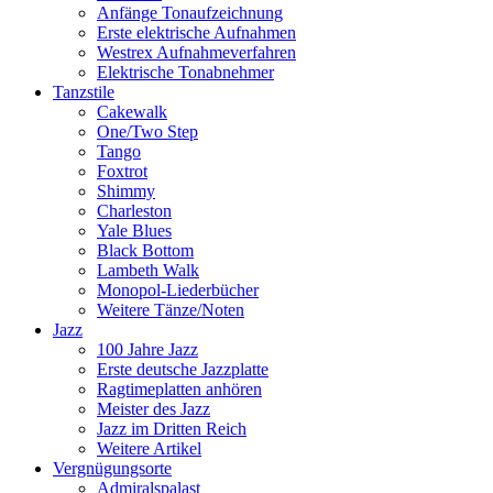
Anfänge Tonaufzeichnung
Erste elektrische Aufnahmen
Westrex Aufnahmeverfahren
Elektrische Tonabnehmer
Tanzstile
Cakewalk
One/Two Step
Tango
Foxtrot
Shimmy
Charleston
Yale Blues
Black Bottom
Lambeth Walk
Monopol-Liederbücher
Weitere Tänze/Noten
Jazz
100 Jahre Jazz
Erste deutsche Jazzplatte
Ragtimeplatten anhören
Meister des Jazz
Jazz im Dritten Reich
Weitere Artikel
Vergnügungsorte
Admiralspalast