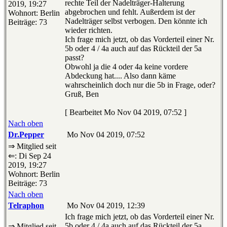
rechte Teil der Nadelträger-Halterung
2019, 19:27
abgebrochen und fehlt. Außerdem ist der
Wohnort: Berlin
Nadelträger selbst verbogen. Den könnte ich
Beiträge: 73
wieder richten.
Ich frage mich jetzt, ob das Vorderteil einer Nr.
5b oder 4 / 4a auch auf das Rückteil der 5a
passt?
Obwohl ja die 4 oder 4a keine vordere
Abdeckung hat.... Also dann käme
wahrscheinlich doch nur die 5b in Frage, oder?
Gruß, Ben
[ Bearbeitet Mo Nov 04 2019, 07:52 ]
Nach oben
Dr.Pepper
Mo Nov 04 2019, 07:52
⇒ Mitglied seit
⇐: Di Sep 24
2019, 19:27
Wohnort: Berlin
Beiträge: 73
Nach oben
Telraphon
Mo Nov 04 2019, 12:39
Ich frage mich jetzt, ob das Vorderteil einer Nr.
5b oder 4 / 4a auch auf das Rückteil der 5a
⇒ Mitglied seit