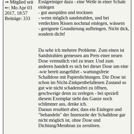
Essigreiniger dazu - eine Weile in einer Schale
⇒ Mitglied seit
einlegen
⇐: Mo Apr 03
- gut ausspülen und trocknen
2017, 18:57
- wenn möglich sandstrahlen, und bei
Beiträge: 333
verdeckten Rissen nochmal einlegen, wässern
- geeignete Grundierung aufbringen. Nicht dick,
sondern dicht!
Da sehe ich mehrere Probleme. Zum einen ist
Sandstrahlen gemessen am Preis einer neuen
Dose vermutlich viel zu teuer. Und zum
anderen handelt es sich bei dieser Dose um eine
-wie bereit ausgeführt - wartungsfreie
Schalldose mit Papierdichtungen. Die Dose ist
schon im Nicht-Zinkpestbefallenen Zustand so
gut wie nicht schadensfrei zu öffnen,
geschweige denn zu zerlegen - bei speziell
diesem Exemplar sieht das Ganze noch
schlimmer aus, denke ich.
Daraus resultiert aber, dass ein Einlegen und
"behandeln" der Innenseite der Schalldose gar
nicht möglich ist, ohne Dose und
Dichtung/Membran zu zerstören.