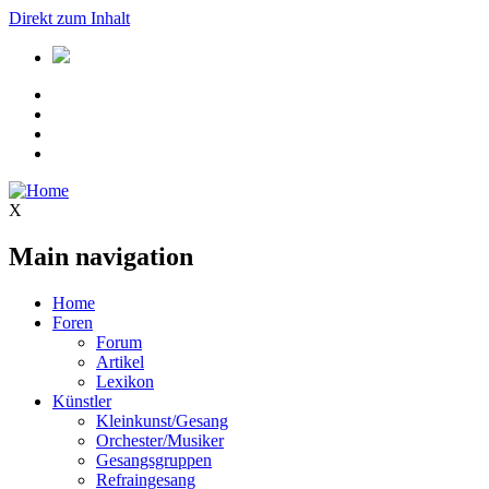
Direkt zum Inhalt
X
Main navigation
Home
Foren
Forum
Artikel
Lexikon
Künstler
Kleinkunst/Gesang
Orchester/Musiker
Gesangsgruppen
Refraingesang