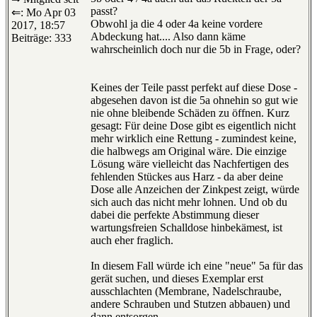
passt?
⇐: Mo Apr 03
Obwohl ja die 4 oder 4a keine vordere
2017, 18:57
Abdeckung hat.... Also dann käme
Beiträge: 333
wahrscheinlich doch nur die 5b in Frage, oder?
Keines der Teile passt perfekt auf diese Dose -
abgesehen davon ist die 5a ohnehin so gut wie
nie ohne bleibende Schäden zu öffnen. Kurz
gesagt: Für deine Dose gibt es eigentlich nicht
mehr wirklich eine Rettung - zumindest keine,
die halbwegs am Original wäre. Die einzige
Lösung wäre vielleicht das Nachfertigen des
fehlenden Stückes aus Harz - da aber deine
Dose alle Anzeichen der Zinkpest zeigt, würde
sich auch das nicht mehr lohnen. Und ob du
dabei die perfekte Abstimmung dieser
wartungsfreien Schalldose hinbekämest, ist
auch eher fraglich.
In diesem Fall würde ich eine "neue" 5a für das
gerät suchen, und dieses Exemplar erst
ausschlachten (Membrane, Nadelschraube,
andere Schrauben und Stutzen abbauen) und
dann entsorgen.