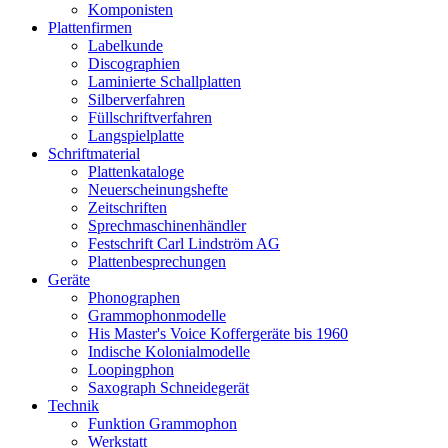
Komponisten
Plattenfirmen
Labelkunde
Discographien
Laminierte Schallplatten
Silberverfahren
Füllschriftverfahren
Langspielplatte
Schriftmaterial
Plattenkataloge
Neuerscheinungshefte
Zeitschriften
Sprechmaschinenhändler
Festschrift Carl Lindström AG
Plattenbesprechungen
Geräte
Phonographen
Grammophonmodelle
His Master's Voice Koffergeräte bis 1960
Indische Kolonialmodelle
Loopingphon
Saxograph Schneidegerät
Technik
Funktion Grammophon
Werkstatt