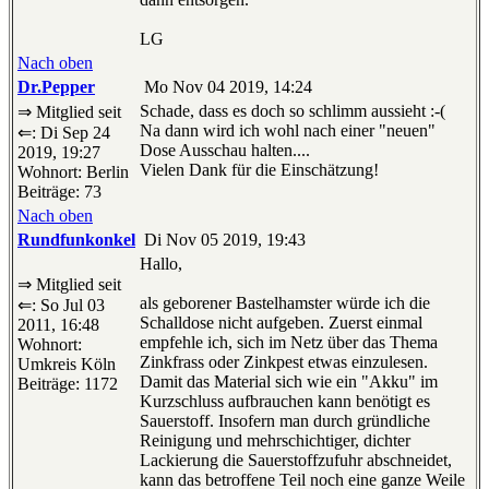
LG
Nach oben
Dr.Pepper
Mo Nov 04 2019, 14:24
Schade, dass es doch so schlimm aussieht :-(
⇒ Mitglied seit
Na dann wird ich wohl nach einer "neuen"
⇐: Di Sep 24
Dose Ausschau halten....
2019, 19:27
Vielen Dank für die Einschätzung!
Wohnort: Berlin
Beiträge: 73
Nach oben
Rundfunkonkel
Di Nov 05 2019, 19:43
Hallo,
⇒ Mitglied seit
als geborener Bastelhamster würde ich die
⇐: So Jul 03
Schalldose nicht aufgeben. Zuerst einmal
2011, 16:48
empfehle ich, sich im Netz über das Thema
Wohnort:
Zinkfrass oder Zinkpest etwas einzulesen.
Umkreis Köln
Damit das Material sich wie ein "Akku" im
Beiträge: 1172
Kurzschluss aufbrauchen kann benötigt es
Sauerstoff. Insofern man durch gründliche
Reinigung und mehrschichtiger, dichter
Lackierung die Sauerstoffzufuhr abschneidet,
kann das betroffene Teil noch eine ganze Weile