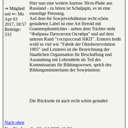
Hier nun eine weitere kuriose 30cm-Platte aus
Russland - zu hören ist Schaljapin, es ist eine
⇒ Mitglied
einseitige Pressung.
seit ⇐: Mo
Auf dem für Sowjetverhältnisse recht schön
Apr 03
gestalteten Label ist eine Art Herold mit
2017, 18:57
Grammophontrichter - neben dem Trichter steht
Beiträge:
"Фабрика Пятилетия Октября" und auf dem
333
unteren Rand "госпросснаб НКП". Ersteres heißt
wohl so viel wie "Fabrik der Oktoberrevolution
1905" und Letzteres ist die Bezeichnung der
Staatlichen Organisation für Beschaffung und
Ausstattung mit Lehrmitteln als Teil des
Kommissariats für Bildungswesen, sprich des
Bildungsministeriums der Sowjetunion:
Die Rückseite ist auch recht schön gestaltet:
Nach oben