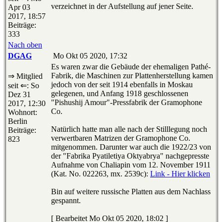
verzeichnet in der Aufstellung auf jener Seite.
Apr 03
2017, 18:57
Beiträge:
333
Nach oben
DGAG
Mo Okt 05 2020, 17:32
Es waren zwar die Gebäude der ehemaligen Pathé-
Fabrik, die Maschinen zur Plattenherstellung kamen
⇒ Mitglied
jedoch von der seit 1914 ebenfalls in Moskau
seit ⇐: So
gelegenen, und Anfang 1918 geschlossenen
Dez 31
"Pishushij Amour"-Pressfabrik der Gramophone
2017, 12:30
Co.
Wohnort:
Berlin
Natürlich hatte man alle nach der Stilllegung noch
Beiträge:
verwertbaren Matrizen der Gramophone Co.
823
mitgenommen. Darunter war auch die 1922/23 von
der "Fabrika Pyatiletiya Oktyabrya" nachgepresste
Aufnahme von Chaliapin vom 12. November 1911
(Kat. No. 022263, mx. 2539c):
Link - Hier klicken
Bin auf weitere russische Platten aus dem Nachlass
gespannt.
[ Bearbeitet Mo Okt 05 2020, 18:02 ]