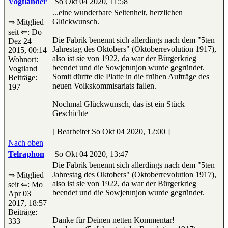
Vogtländer
So Okt 04 2020, 11:58
...eine wunderbare Seltenheit, herzlichen
Glückwunsch.
⇒ Mitglied
seit ⇐: Do
Die Fabrik benennt sich allerdings nach dem "5ten
Dez 24
Jahrestag des Oktobers" (Oktoberrevolution 1917),
2015, 00:14
also ist sie von 1922, da war der Bürgerkrieg
Wohnort:
beendet und die Sowjetunjon wurde gegründet.
Vogtland
Somit dürfte die Platte in die frühen Aufträge des
Beiträge:
neuen Volkskommisariats fallen.
197
Nochmal Glückwunsch, das ist ein Stück
Geschichte
[ Bearbeitet So Okt 04 2020, 12:00 ]
Nach oben
Telraphon
So Okt 04 2020, 13:47
Die Fabrik benennt sich allerdings nach dem "5ten
Jahrestag des Oktobers" (Oktoberrevolution 1917),
⇒ Mitglied
also ist sie von 1922, da war der Bürgerkrieg
seit ⇐: Mo
beendet und die Sowjetunjon wurde gegründet.
Apr 03
2017, 18:57
Beiträge:
Danke für Deinen netten Kommentar!
333