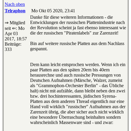
Nach oben
Telraphon
Mo Okt 05 2020, 23:41
Danke für diese weiteren Informationen - die
Entwicklungen der russischen Plattenindustrie nach
⇒ Mitglied
der Revolution scheint ja fast ebenso interessant wie
seit ⇐: Mo
die der russischen "Piratenlabels" zur Zarenzeit!
Apr 03
2017, 18:57
Bin auf weitere russische Platten aus dem Nachlass
Beiträge:
gespannt.
333
Dem kann leicht entsprochen werden. Wenn ich ein
paar Platten aus den späten 20ern bis 40ern
herausrechne und auch russische Pressungen von
Deutschen Aufnahmen (Märsche, Walzer, zumeist
als "Grammophon-Orchester Berlin" - das Übliche
halt) nicht mit aufzähle, dann bleibt neben den zwei
bzw. drei hochinteressanten, jüdischen Syrena-
Platten aus dem anderen Thread eigentlich nur eine
Hand voll wirklich "russischer" Aufnahmen aus der
Zarenzeit übrig, die aber sicher auch nicht wirklich
eine besondere Überraschung beinhalten sondern
wahrscheinlich Massenware sind - und zwar: