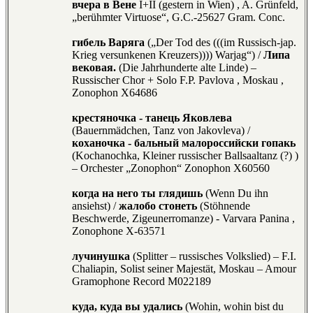
вчера в Вене
I+II (gestern in Wien) , A. Grünfeld,
„berühmter Virtuose“, G.C.-25627 Gram. Conc.
гибель Варяга
(„Der Tod des (((im Russisch-jap.
Krieg versunkenen Kreuzers)))) Warjag“) /
Липа
вековая.
(Die Jahrhunderte alte Linde) –
Russischer Chor + Solo F.P. Pavlova , Moskau ,
Zonophon X64686
крестяночка - танець Яковлева
(Bauernmädchen, Tanz von Jakovleva) /
коханочка - бальный малороссийски гопакь
(Kochanochka, Kleiner russischer Ballsaaltanz (?) )
– Orchester „Zonophon“ Zonophon X60560
когда на него ты глядишь
(Wenn Du ihn
ansiehst) /
жалобо стонеть
(Stöhnende
Beschwerde, Zigeunerromanze) - Varvara Panina ,
Zonophone X-63571
лучинушка
(Splitter – russisches Volkslied) – F.I.
Chaliapin, Solist seiner Majestät, Moskau – Amour
Gramophone Record M022189
куда, куда вы удались
(Wohin, wohin bist du