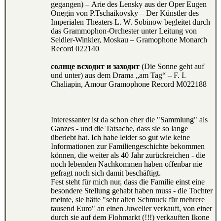
gegangen) – Arie des Lensky aus der Oper Eugen
Onegin von P.Tschaikovsky – Der Künstler des
Imperialen Theaters L. W. Sobinow begleitet durch
das Grammophon-Orchester unter Leitung von
Seidler-Winkler, Moskau – Gramophone Monarch
Record 022140
солнце всходит и заходит
(Die Sonne geht auf
und unter) aus dem Drama „am Tag“ – F. I.
Chaliapin, Amour Gramophone Record M022188
Interessanter ist da schon eher die "Sammlung" als
Ganzes - und die Tatsache, dass sie so lange
überlebt hat. Ich habe leider so gut wie keine
Informationen zur Familiengeschichte bekommen
können, die weiter als 40 Jahr zurückreichen - die
noch lebenden Nachkommen haben offenbar nie
gefragt noch sich damit beschäftigt.
Fest steht für mich nur, dass die Familie einst eine
besondere Stellung gehabt haben muss - die Tochter
meinte, sie hätte "sehr alten Schmuck für mehrere
tausend Euro" an einen Juwelier verkauft, von einer
durch sie auf dem Flohmarkt (!!!) verkauften Ikone