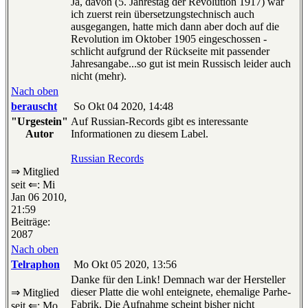
Ja, davon (5. Jahrestag der Revolution 1917) war
ich zuerst rein übersetzungstechnisch auch
ausgegangen, hatte mich dann aber doch auf die
Revolution im Oktober 1905 eingeschossen -
schlicht aufgrund der Rückseite mit passender
Jahresangabe...so gut ist mein Russisch leider auch
nicht (mehr).
Nach oben
berauscht
So Okt 04 2020, 14:48
"Urgestein"
Auf Russian-Records gibt es interessante
Autor
Informationen zu diesem Label.
Russian Records
⇒ Mitglied
seit ⇐: Mi
Jan 06 2010,
21:59
Beiträge:
2087
Nach oben
Telraphon
Mo Okt 05 2020, 13:56
Danke für den Link! Demnach war der Hersteller
dieser Platte die wohl enteignete, ehemalige Parhe-
⇒ Mitglied
Fabrik. Die Aufnahme scheint bisher nicht
seit ⇐: Mo