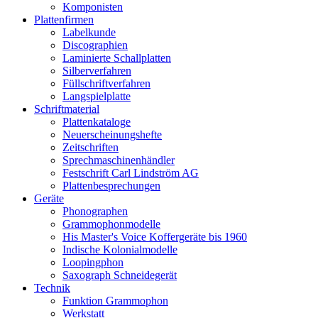
Komponisten
Plattenfirmen
Labelkunde
Discographien
Laminierte Schallplatten
Silberverfahren
Füllschriftverfahren
Langspielplatte
Schriftmaterial
Plattenkataloge
Neuerscheinungshefte
Zeitschriften
Sprechmaschinenhändler
Festschrift Carl Lindström AG
Plattenbesprechungen
Geräte
Phonographen
Grammophonmodelle
His Master's Voice Koffergeräte bis 1960
Indische Kolonialmodelle
Loopingphon
Saxograph Schneidegerät
Technik
Funktion Grammophon
Werkstatt