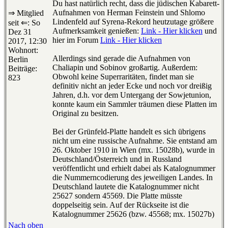
Du hast natürlich recht, dass die jüdischen Kabarett-
Aufnahmen von Herman Feinstein und Shlomo
⇒ Mitglied
Lindenfeld auf Syrena-Rekord heutzutage größere
seit ⇐: So
Aufmerksamkeit genießen:
Link - Hier klicken
und
Dez 31
hier im Forum
Link - Hier klicken
2017, 12:30
Wohnort:
Allerdings sind gerade die Aufnahmen von
Berlin
Chaliapin und Sobinov großartig. Außerdem:
Beiträge:
Obwohl keine Superraritäten, findet man sie
823
definitiv nicht an jeder Ecke und noch vor dreißig
Jahren, d.h. vor dem Untergang der Sowjetunion,
konnte kaum ein Sammler träumen diese Platten im
Original zu besitzen.
Bei der Grünfeld-Platte handelt es sich übrigens
nicht um eine russische Aufnahme. Sie entstand am
26. Oktober 1910 in Wien (mx. 15028b), wurde in
Deutschland/Österreich und in Russland
veröffentlicht und erhielt dabei als Katalognummer
die Nummerncodierung des jeweiligen Landes. In
Deutschland lautete die Katalognummer nicht
25627 sondern 45569. Die Platte müsste
doppelseitig sein. Auf der Rückseite ist die
Katalognummer 25626 (bzw. 45568; mx. 15027b)
Nach oben