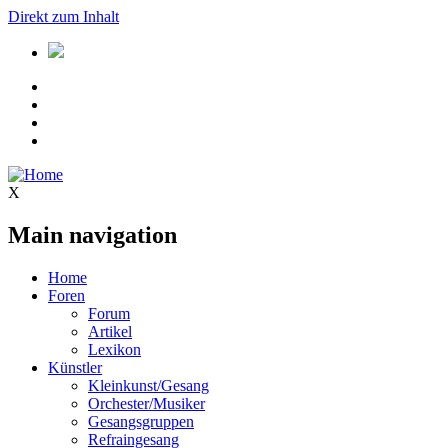
Direkt zum Inhalt
X
Main navigation
Home
Foren
Forum
Artikel
Lexikon
Künstler
Kleinkunst/Gesang
Orchester/Musiker
Gesangsgruppen
Refraingesang