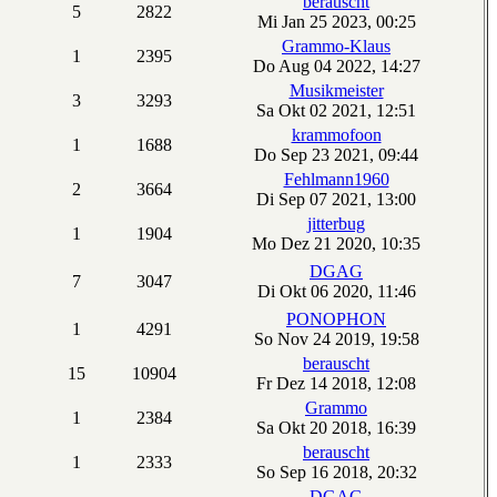
berauscht
5
2822
Mi Jan 25 2023, 00:25
Grammo-Klaus
1
2395
Do Aug 04 2022, 14:27
Musikmeister
3
3293
Sa Okt 02 2021, 12:51
krammofoon
1
1688
Do Sep 23 2021, 09:44
Fehlmann1960
2
3664
Di Sep 07 2021, 13:00
jitterbug
1
1904
Mo Dez 21 2020, 10:35
DGAG
7
3047
Di Okt 06 2020, 11:46
PONOPHON
1
4291
So Nov 24 2019, 19:58
berauscht
15
10904
Fr Dez 14 2018, 12:08
Grammo
1
2384
Sa Okt 20 2018, 16:39
berauscht
1
2333
So Sep 16 2018, 20:32
DGAG