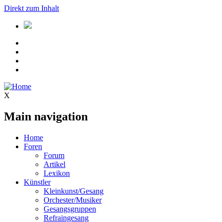
Direkt zum Inhalt
X
Main navigation
Home
Foren
Forum
Artikel
Lexikon
Künstler
Kleinkunst/Gesang
Orchester/Musiker
Gesangsgruppen
Refraingesang