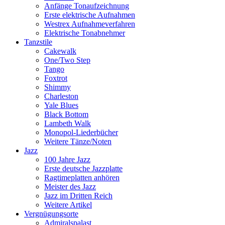
Anfänge Tonaufzeichnung
Erste elektrische Aufnahmen
Westrex Aufnahmeverfahren
Elektrische Tonabnehmer
Tanzstile
Cakewalk
One/Two Step
Tango
Foxtrot
Shimmy
Charleston
Yale Blues
Black Bottom
Lambeth Walk
Monopol-Liederbücher
Weitere Tänze/Noten
Jazz
100 Jahre Jazz
Erste deutsche Jazzplatte
Ragtimeplatten anhören
Meister des Jazz
Jazz im Dritten Reich
Weitere Artikel
Vergnügungsorte
Admiralspalast