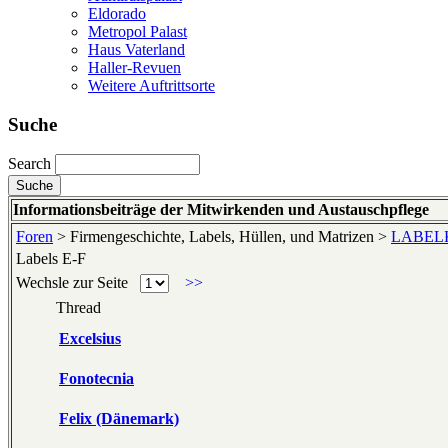
Eldorado
Metropol Palast
Haus Vaterland
Haller-Revuen
Weitere Auftrittsorte
Suche
Search
Informationsbeiträge der Mitwirkenden und Austauschpflege
Foren
> Firmengeschichte, Labels, Hüllen, und Matrizen >
LABELKU
Labels E-F
Wechsle zur Seite
>>
Thread
Excelsius
Fonotecnia
Felix (Dänemark)