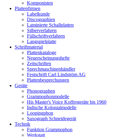
Komponisten
Plattenfirmen
Labelkunde
Discographien
Laminierte Schallplatten
Silberverfahren
Füllschriftverfahren
Langspielplatte
Schriftmaterial
Plattenkataloge
Neuerscheinungshefte
Zeitschriften
Sprechmaschinenhändler
Festschrift Carl Lindström AG
Plattenbesprechungen
Geräte
Phonographen
Grammophonmodelle
His Master's Voice Koffergeräte bis 1960
Indische Kolonialmodelle
Loopingphon
Saxograph Schneidegerät
Technik
Funktion Grammophon
Werkstatt