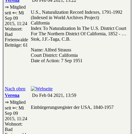
Verena
Do Feb 04 2021, 13:22
⇒ Mitglied
U.S., Naturalization Record Indexes, 1791-1992
seit ⇐: Mi
(Indexed in World Archives Project)
Sep 09
California
2015, 11:24
Index To Naturalization In The U.S. District Court
Wohnort:
For The Northern District Of California, 1852 - …
Bad
Stok, J.F.-Taga, C.B.
Freienwalde
Beiträge: 61
Name: Alfred Strauss
Court District: California
Date of Action: 7 Sep 1951
Nach oben
Verena
Do Feb 04 2021, 13:59
⇒ Mitglied
Einbürgerungsregister der USA, 1840-1957
seit ⇐: Mi
Sep 09
2015, 11:24
Wohnort:
Bad