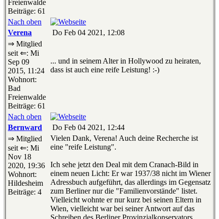
Freienwalde
Beiträge: 61
Nach oben
Verena
Do Feb 04 2021, 12:08
⇒ Mitglied
seit ⇐: Mi
... und in seinem Alter in Hollywood zu heiraten,
Sep 09
dass ist auch eine reife Leistung! :-)
2015, 11:24
Wohnort:
Bad
Freienwalde
Beiträge: 61
Nach oben
Bernward
Do Feb 04 2021, 12:44
Vielen Dank, Verena! Auch deine Recherche ist
⇒ Mitglied
eine "reife Leistung".
seit ⇐: Mi
Nov 18
Ich sehe jetzt den Deal mit dem Cranach-Bild in
2020, 19:36
einem neuen Licht: Er war 1937/38 nicht im Wiener
Wohnort:
Adressbuch aufgeführt, das allerdings im Gegensatz
Hildesheim
zum Berliner nur die "Familienvorstände" listet.
Beiträge: 4
Vielleicht wohnte er nur kurz bei seinen Eltern in
Wien, vielleicht war bei seiner Antwort auf das
Schreiben des Berliner Provinzialkonservators