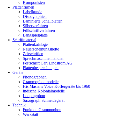
Komponisten
Plattenfirmen
Labelkunde
Discographien
Laminierte Schallplatten
Silberverfahren
Füllschriftverfahren
Langspielplatte
Schriftmaterial
Plattenkataloge
Neuerscheinungshefte
Zeitschriften
Sprechmaschinenhändler
Festschrift Carl Lindström AG
Plattenbesprechungen
Geräte
Phonographen
Grammophonmodelle
His Master's Voice Koffergeräte bis 1960
Indische Kolonialmodelle
Loopingphon
Saxograph Schneidegerät
Technik
Funktion Grammophon
Werkstatt