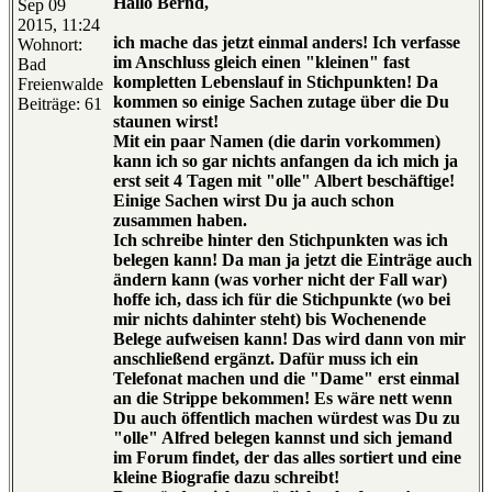
Hallo Bernd,
Sep 09
2015, 11:24
ich mache das jetzt einmal anders! Ich verfasse
Wohnort:
im Anschluss gleich einen "kleinen" fast
Bad
kompletten Lebenslauf in Stichpunkten! Da
Freienwalde
kommen so einige Sachen zutage über die Du
Beiträge: 61
staunen wirst!
Mit ein paar Namen (die darin vorkommen)
kann ich so gar nichts anfangen da ich mich ja
erst seit 4 Tagen mit "olle" Albert beschäftige!
Einige Sachen wirst Du ja auch schon
zusammen haben.
Ich schreibe hinter den Stichpunkten was ich
belegen kann! Da man ja jetzt die Einträge auch
ändern kann (was vorher nicht der Fall war)
hoffe ich, dass ich für die Stichpunkte (wo bei
mir nichts dahinter steht) bis Wochenende
Belege aufweisen kann! Das wird dann von mir
anschließend ergänzt. Dafür muss ich ein
Telefonat machen und die "Dame" erst einmal
an die Strippe bekommen! Es wäre nett wenn
Du auch öffentlich machen würdest was Du zu
"olle" Alfred belegen kannst und sich jemand
im Forum findet, der das alles sortiert und eine
kleine Biografie dazu schreibt!