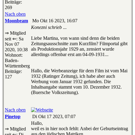
Beiträge:
269
Nach oben
Moonbeam
Mo Okt 16 2023, 16:07
Konezni schrieb
...
⇒ Mitglied
Liebe Martina, von wann sind denn die beiden
seit ⇐: Sa
Zeitungsausschnitte zum Kurzfilm? Filmportal gibt
Nov 07
als Produktionsjahr 1929 an, zensiert wurde
2020, 10:38
allerdings offenbar erst am 04-09-1931...
Wohnort:
Baden-
Württemberg
Hallo, die Werbeanzeige für dem Film ist vom Mai
Beiträge:
1932 (Ratinger Zeitung), ich habe aber auch
127
Werbung vom Januar 1932 gefunden. Die
Inhaltsangabe stammt vom 10. Dezember 1932.
(Buersche Volkszeitung).
Nach oben
Pinetop
Di Okt 17 2023, 07:07
Hallo,
weil es in hier noch fehlt: Anbei der Geburtseintrag
⇒ Mitglied
aus den jüdischen Matriken.
seit ⇐: Di