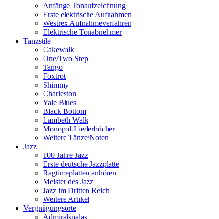
Anfänge Tonaufzeichnung
Erste elektrische Aufnahmen
Westrex Aufnahmeverfahren
Elektrische Tonabnehmer
Tanzstile
Cakewalk
One/Two Step
Tango
Foxtrot
Shimmy
Charleston
Yale Blues
Black Bottom
Lambeth Walk
Monopol-Liederbücher
Weitere Tänze/Noten
Jazz
100 Jahre Jazz
Erste deutsche Jazzplatte
Ragtimeplatten anhören
Meister des Jazz
Jazz im Dritten Reich
Weitere Artikel
Vergnügungsorte
Admiralspalast