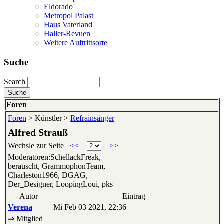
Eldorado
Metropol Palast
Haus Vaterland
Haller-Revuen
Weitere Auftrittsorte
Suche
Search
Foren
Foren
> Künstler >
Refrainsänger
Alfred Strauß
Wechsle zur Seite
<<
>>
Moderatoren:SchellackFreak,
berauscht, GrammophonTeam,
Charleston1966, DGAG,
Der_Designer, LoopingLoui, pks
Autor
Eintrag
Verena
Mi Feb 03 2021, 22:36
⇒ Mitglied