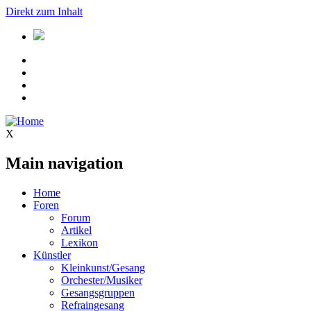
Direkt zum Inhalt
X
Main navigation
Home
Foren
Forum
Artikel
Lexikon
Künstler
Kleinkunst/Gesang
Orchester/Musiker
Gesangsgruppen
Refraingesang