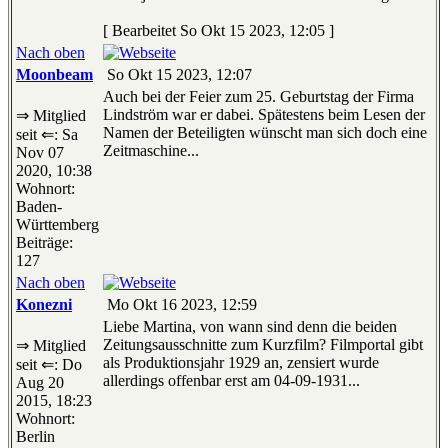
[ Bearbeitet So Okt 15 2023, 12:05 ]
Nach oben
Moonbeam
So Okt 15 2023, 12:07
Auch bei der Feier zum 25. Geburtstag der Firma
Lindström war er dabei. Spätestens beim Lesen der
⇒ Mitglied
Namen der Beteiligten wünscht man sich doch eine
seit ⇐: Sa
Zeitmaschine...
Nov 07
2020, 10:38
Wohnort:
Baden-
Württemberg
Beiträge:
127
Nach oben
Konezni
Mo Okt 16 2023, 12:59
Liebe Martina, von wann sind denn die beiden
Zeitungsausschnitte zum Kurzfilm? Filmportal gibt
⇒ Mitglied
als Produktionsjahr 1929 an, zensiert wurde
seit ⇐: Do
allerdings offenbar erst am 04-09-1931...
Aug 20
2015, 18:23
Wohnort:
Berlin