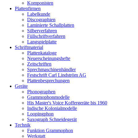
Komponisten
Plattenfirmen
Labelkunde
Discographien
Laminierte Schallplatten
Silberverfahren
Füllschriftverfahren
Langspielplatte
Schriftmaterial
Plattenkataloge
Neuerscheinungshefte
Zeitschriften
Sprechmaschinenhändler
Festschrift Carl Lindström AG
Plattenbesprechungen
Geräte
Phonographen
Grammophonmodelle
His Master's Voice Koffergeräte bis 1960
Indische Kolonialmodelle
Loopingphon
Saxograph Schneidegerät
Technik
Funktion Grammophon
Werkstatt