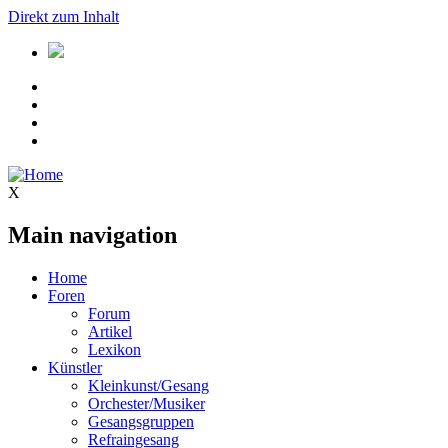
Direkt zum Inhalt
X
Main navigation
Home
Foren
Forum
Artikel
Lexikon
Künstler
Kleinkunst/Gesang
Orchester/Musiker
Gesangsgruppen
Refraingesang