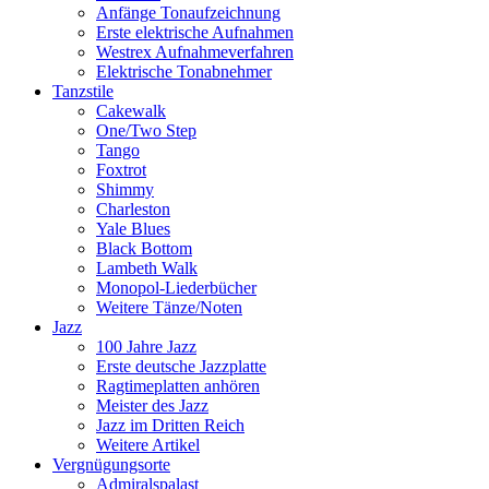
Anfänge Tonaufzeichnung
Erste elektrische Aufnahmen
Westrex Aufnahmeverfahren
Elektrische Tonabnehmer
Tanzstile
Cakewalk
One/Two Step
Tango
Foxtrot
Shimmy
Charleston
Yale Blues
Black Bottom
Lambeth Walk
Monopol-Liederbücher
Weitere Tänze/Noten
Jazz
100 Jahre Jazz
Erste deutsche Jazzplatte
Ragtimeplatten anhören
Meister des Jazz
Jazz im Dritten Reich
Weitere Artikel
Vergnügungsorte
Admiralspalast