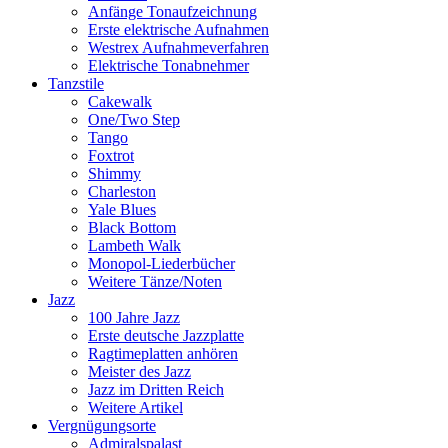
Anfänge Tonaufzeichnung
Erste elektrische Aufnahmen
Westrex Aufnahmeverfahren
Elektrische Tonabnehmer
Tanzstile
Cakewalk
One/Two Step
Tango
Foxtrot
Shimmy
Charleston
Yale Blues
Black Bottom
Lambeth Walk
Monopol-Liederbücher
Weitere Tänze/Noten
Jazz
100 Jahre Jazz
Erste deutsche Jazzplatte
Ragtimeplatten anhören
Meister des Jazz
Jazz im Dritten Reich
Weitere Artikel
Vergnügungsorte
Admiralspalast