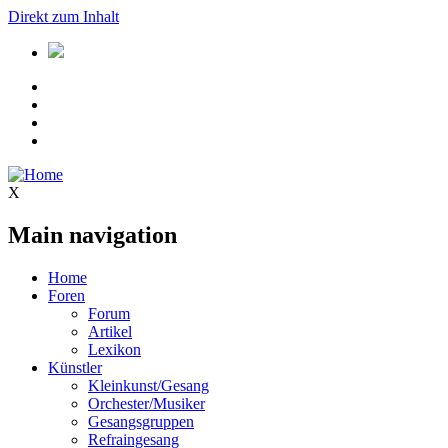
Direkt zum Inhalt
X
Main navigation
Home
Foren
Forum
Artikel
Lexikon
Künstler
Kleinkunst/Gesang
Orchester/Musiker
Gesangsgruppen
Refraingesang