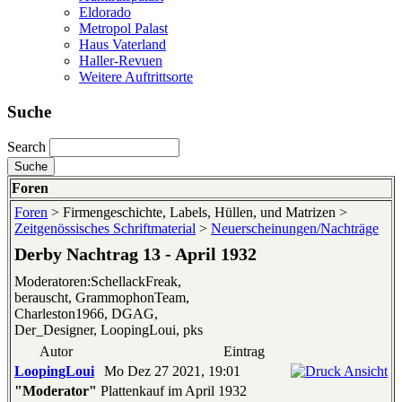
Eldorado
Metropol Palast
Haus Vaterland
Haller-Revuen
Weitere Auftrittsorte
Suche
Search
Foren
Foren
> Firmengeschichte, Labels, Hüllen, und Matrizen >
Zeitgenössisches Schriftmaterial
>
Neuerscheinungen/Nachträge
Derby Nachtrag 13 - April 1932
Moderatoren:SchellackFreak,
berauscht, GrammophonTeam,
Charleston1966, DGAG,
Der_Designer, LoopingLoui, pks
Autor
Eintrag
LoopingLoui
Mo Dez 27 2021, 19:01
"Moderator"
Plattenkauf im April 1932