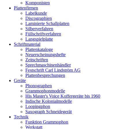
Komponisten
Plattenfirmen
Labelkunde
Discographien
Laminierte Schallplatten
Silberverfahren
Füllschriftverfahren
Langspielplatte
Schriftmaterial
Plattenkataloge
Neuerscheinungshefte
Zeitschriften
Sprechmaschinenhändler
Festschrift Carl Lindström AG
Plattenbesprechungen
Geräte
Phonographen
Grammophonmodelle
His Master's Voice Koffergeräte bis 1960
Indische Kolonialmodelle
Loopingphon
Saxograph Schneidegerät
Technik
Funktion Grammophon
Werkstatt