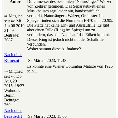
Autor
Durchmesser des bekannten "Natursänger" Walzer
von Ziehrer gefunden. Das Separatetikett eines
Musikhauses sagt leider nur, handschriftlich
vermerkt, Natursänger - Walzer, Orchester. Im
⇒ Mitglied
Spiegel finden sich die Nummern H470 und 20205.
seit ⇐: Mi
Die Platte hat keine Ein- und Auslaufrille. Es gibt
Jan 06 2010,
aber einen Rille (Ring) im Spiegel um zu
21:59
verhindern, dass die Nadel auf das Etikett kommt.
Beiträge:
Dieser Ring ist jedoch nicht mit der Schallrille
2087
verbunden.
Woher stammt diese Aufnahme?
Nach oben
Konezni
Sa Mär 25 2023, 11:48
Es könnte eine Wiener Columbia-Matrize von 1925
sein...
⇒ Mitglied
seit ⇐: Do
Aug 20
2015, 18:23
Wohnort:
Berlin
Beiträge:
269
Nach oben
berauscht
Sa Mär 25 2023, 15:05