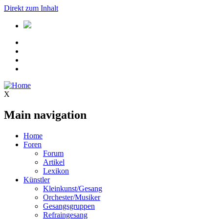
Direkt zum Inhalt
X
Main navigation
Home
Foren
Forum
Artikel
Lexikon
Künstler
Kleinkunst/Gesang
Orchester/Musiker
Gesangsgruppen
Refraingesang