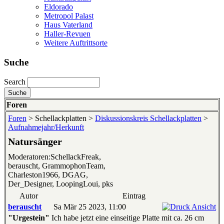
Eldorado
Metropol Palast
Haus Vaterland
Haller-Revuen
Weitere Auftrittsorte
Suche
Search
Foren
Foren
> Schellackplatten >
Diskussionskreis Schellackplatten
>
Aufnahmejahr/Herkunft
Natursänger
Moderatoren:SchellackFreak,
berauscht, GrammophonTeam,
Charleston1966, DGAG,
Der_Designer, LoopingLoui, pks
Autor
Eintrag
berauscht
Sa Mär 25 2023, 11:00
"Urgestein"
Ich habe jetzt eine einseitige Platte mit ca. 26 cm