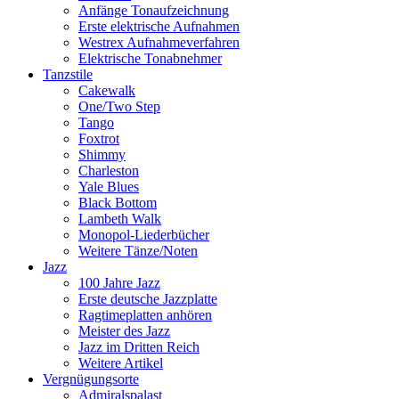
Anfänge Tonaufzeichnung
Erste elektrische Aufnahmen
Westrex Aufnahmeverfahren
Elektrische Tonabnehmer
Tanzstile
Cakewalk
One/Two Step
Tango
Foxtrot
Shimmy
Charleston
Yale Blues
Black Bottom
Lambeth Walk
Monopol-Liederbücher
Weitere Tänze/Noten
Jazz
100 Jahre Jazz
Erste deutsche Jazzplatte
Ragtimeplatten anhören
Meister des Jazz
Jazz im Dritten Reich
Weitere Artikel
Vergnügungsorte
Admiralspalast