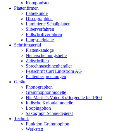
Komponisten
Plattenfirmen
Labelkunde
Discographien
Laminierte Schallplatten
Silberverfahren
Füllschriftverfahren
Langspielplatte
Schriftmaterial
Plattenkataloge
Neuerscheinungshefte
Zeitschriften
Sprechmaschinenhändler
Festschrift Carl Lindström AG
Plattenbesprechungen
Geräte
Phonographen
Grammophonmodelle
His Master's Voice Koffergeräte bis 1960
Indische Kolonialmodelle
Loopingphon
Saxograph Schneidegerät
Technik
Funktion Grammophon
Werkstatt