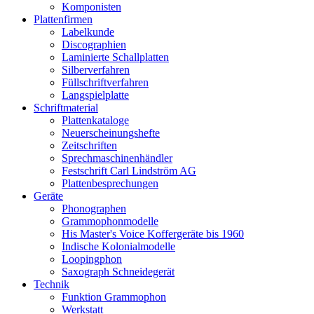
Komponisten
Plattenfirmen
Labelkunde
Discographien
Laminierte Schallplatten
Silberverfahren
Füllschriftverfahren
Langspielplatte
Schriftmaterial
Plattenkataloge
Neuerscheinungshefte
Zeitschriften
Sprechmaschinenhändler
Festschrift Carl Lindström AG
Plattenbesprechungen
Geräte
Phonographen
Grammophonmodelle
His Master's Voice Koffergeräte bis 1960
Indische Kolonialmodelle
Loopingphon
Saxograph Schneidegerät
Technik
Funktion Grammophon
Werkstatt