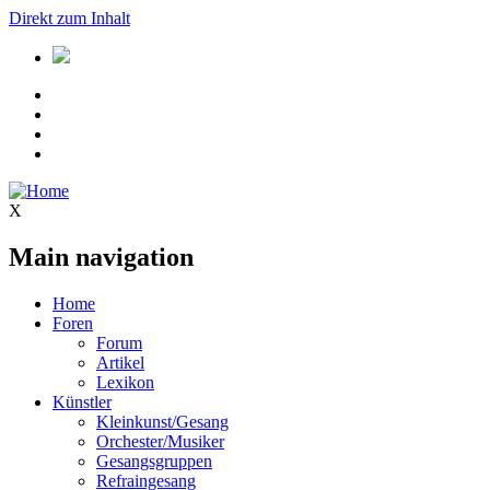
Direkt zum Inhalt
X
Main navigation
Home
Foren
Forum
Artikel
Lexikon
Künstler
Kleinkunst/Gesang
Orchester/Musiker
Gesangsgruppen
Refraingesang