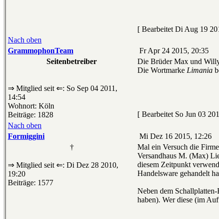
[ Bearbeitet Di Aug 19 20
Nach oben
GrammophonTeam
Fr Apr 24 2015, 20:35
Seitenbetreiber
Die Brüder Max und Willy
Die Wortmarke
Limania
b
⇒ Mitglied seit ⇐: So Sep 04 2011,
14:54
Wohnort: Köln
[ Bearbeitet So Jun 03 201
Beiträge: 1828
Nach oben
Formiggini
Mi Dez 16 2015, 12:26
†
Mal ein Versuch die Firm
Versandhaus M. (Max) Liem
diesem Zeitpunkt verwend
⇒ Mitglied seit ⇐: Di Dez 28 2010,
Handelsware gehandelt ha
19:20
Beiträge: 1577
Neben dem Schallplatten-
haben). Wer diese (im Auf