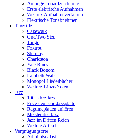
Anfänge Tonaufzeichnung
Erste elektrische Aufnahmen
Westrex Aufnahmeverfahren
Elektrische Tonabnehmer
Tanzstile
Cakewalk
One/Two Step
Tango
Foxtrot
Shimmy
Charleston
Yale Blues
Black Bottom
Lambeth Walk
Monopol-Liederbücher
Weitere Tänze/Noten
Jazz
100 Jahre Jazz
Erste deutsche Jazzplatte
Ragtimeplatten anhören
Meister des Jazz
Jazz im Dritten Reich
Weitere Artikel
Vergnügungsorte
Admiralspalast