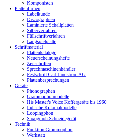
Komponisten
Plattenfirmen
Labelkunde
Discographien
Laminierte Schallplatten
Silberverfahren
Füllschriftverfahren
Langspielplatte
Schriftmaterial
Plattenkataloge
Neuerscheinungshefte
Zeitschriften
Sprechmaschinenhändler
Festschrift Carl Lindström AG
Plattenbesprechungen
Geräte
Phonographen
Grammophonmodelle
His Master's Voice Koffergeräte bis 1960
Indische Kolonialmodelle
Loopingphon
Saxograph Schneidegerät
Technik
Funktion Grammophon
Werkstatt