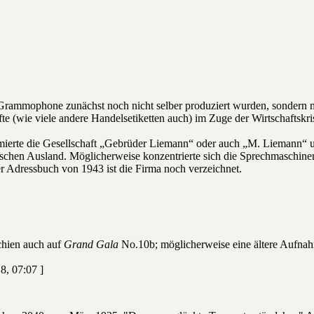
s Grammophone zunächst noch nicht selber produziert wurden, sonder
te (wie viele andere Handelsetiketten auch) im Zuge der Wirtschaftskri
rmierte die Gesellschaft „Gebrüder Liemann“ oder auch „M. Liemann“ unt
hen Ausland. Möglicherweise konzentrierte sich die Sprechmaschinenf
r Adressbuch von 1943 ist die Firma noch verzeichnet.
chien auch auf
Grand Gala
No.10b; möglicherweise eine ältere Aufnahm
8, 07:07 ]