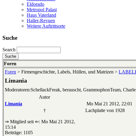
Eldorado
Metropol Palast
Haus Vaterland
Haller-Revuen
Weitere Auftrittsorte
Suche
Search
Foren
Foren
> Firmengeschichte, Labels, Hüllen, und Matrizen >
LABELKU
Limania
Moderatoren:SchellackFreak, berauscht, GrammophonTeam, Charl
Autor
Limania
Mo Mai 21 2012, 22:01
†
Lachplatte von 1928
⇒ Mitglied seit ⇐: Mo Mai 21 2012,
15:14
Beiträge: 1105