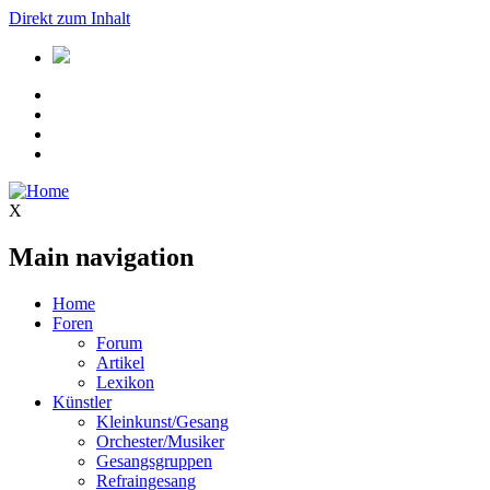
Direkt zum Inhalt
X
Main navigation
Home
Foren
Forum
Artikel
Lexikon
Künstler
Kleinkunst/Gesang
Orchester/Musiker
Gesangsgruppen
Refraingesang