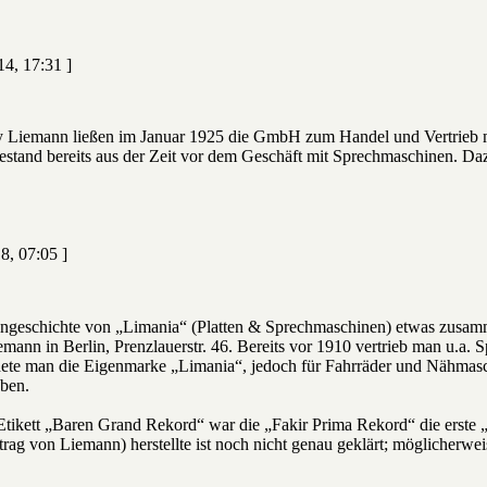
14, 17:31 ]
 Liemann ließen im Januar 1925 die GmbH zum Handel und Vertrieb mi
estand bereits aus der Zeit vor dem Geschäft mit Sprechmaschinen. D
8, 07:05 ]
engeschichte von „Limania“ (Platten & Sprechmaschinen) etwas zusamm
ann in Berlin, Prenzlauerstr. 46. Bereits vor 1910 vertrieb man u.a. 
ete man die Eigenmarke „Limania“, jedoch für Fahrräder und Nähmasc
ben.
Etikett „Baren Grand Rekord“ war die „Fakir Prima Rekord“ die erste
trag von Liemann) herstellte ist noch nicht genau geklärt; möglicherw