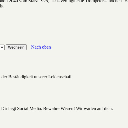
phon 2040 vom März 1925, "Das verunglückte Trompeterständchen" Art
ls.
Nach oben
 der Beständigkeit unserer Leidenschaft.
 Dir liegt Social Media. Bewahre Wissen! Wir warten auf dich.